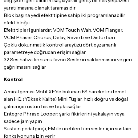
değişken geri bildirim sağlayarak geniş bir ses yelpazesi
yaratılmasına olanak tanımasıdır
Detaylar için
tıklayınız
Blok başına yedi efekt tipine sahip iki programlanabilir
efekt bloğu
Efekt tipleri şunlardır: VCM Touch Wah, VCM Flanger,
VCM Phaser, Chorus, Delay, Reverb ve Distortion
Çoklu dokunmatik kontrol arayüzü dört eşzamanlı
parametreye doğrudan erişim sağlar
32 Ses hafıza konumu favori Seslerin saklanmasını ve geri
çağrılmasını sağlar
Kontrol
Amiral gemisi Motif XF'de bulunan FS hareketini temel
alan HQ (Yüksek Kalite) Mini Tuşlar, hızlı, doğru ve doğal
çalma için üstün his ve tepki sağlar
Entegre Phrase Looper: şarkı fikirlerini yakalayın veya
sadece jam yapın
Sustain pedal girişi, FM ile üretilen tüm sesler için sustain
fonksiyonuna izin verir