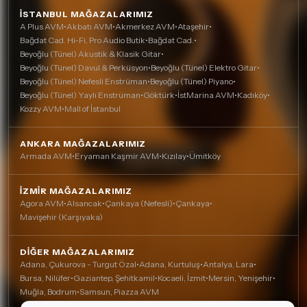
İSTANBUL MAĞAZALARIMIZ
A Plus AVM
•
Akbatı AVM
•
Akmerkez AVM
•
Ataşehir
•
Bağdat Cad. Hi-Fi, Pro Audio Butik
•
Bağdat Cad.
•
Beyoğlu (Tünel) Akustik & Klasik Gitar
•
Beyoğlu (Tünel) Davul & Perküsyon
•
Beyoğlu (Tünel) Elektro Gitar
•
Beyoğlu (Tünel) Nefesli Enstrüman
•
Beyoğlu (Tünel) Piyano
•
Beyoğlu (Tünel) Yaylı Enstrüman
•
Göktürk
•
İstMarina AVM
•
Kadıköy
•
Kozzy AVM
•
Mall of İstanbul
ANKARA MAĞAZALARIMIZ
Armada AVM
•
Eryaman Kaşmir AVM
•
Kızılay
•
Ümitköy
İZMIR MAĞAZALARIMIZ
Agora AVM
•
Alsancak
•
Çankaya (Nefesli)
•
Çankaya
•
Mavişehir (Karşıyaka)
DIĞER MAĞAZALARIMIZ
Adana, Çukurova - Turgut Özal
•
Adana, Kurtuluş
•
Antalya, Lara
•
Bursa, Nilüfer
•
Gaziantep, Şehitkamil
•
Kocaeli, İzmit
•
Mersin, Yenişehir
•
Muğla, Bodrum
•
Samsun, Piazza AVM