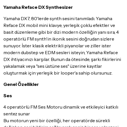
maksimum
5 iş günü
gibi bir süreyi aşmayacaktır. Bayram ve
tatil günlerinde teslimat yapılamamaktadır.
Yamaha Reface DX Synthesizer
Seçtiğiniz ürünlerin tamamı
doremusic Sevkiyat Ekibi
ya da
Yamaha DX7, 80'lerde synth sesini tanımladı. Yamaha
Aras Kargo
garantisi ile adresinize teslim edilecektir.
Reface DX mobil mini klavye, yerleşik çoklu efektler ve
basit düzenleme gibi bir dizi modern özelliğin yanı sıra, 4
Detaylar için
tıklayınız
operatörlü FM synth'in ikonik sesini doğrudan sizlere
İade Koşulları
sunuyor. İster klasik elektrikli piyanolar ve ziller ister
Sitemiz üzerinden satın almış olduğunuz ürünleri, teslimat
modern dubstep ve EDM sesleri isteyin, Yamaha Reface
tarihinden itibaren
14 Gün
içerisinde iade edebilir ya da
DX ihtiyacınızı karşılar. Bunun da ötesinde, şarkı fikirlerini
değiştirebilirsiniz.
yakalamak veya "ses üstüne ses" üzerine kayıtlar
İadesi ve değişimi mümkün olmayan ürünler için
tıklayınız
.
oluşturmak için yerleşik bir looper'a sahip olursunuz.
İade ve değişimi talep edilecek ürünün ticari vasfını yitirmemiş
Genel Özellikler
olması, ambalajının korunmuş, aksesuar ve tüm ürün içeriğinin
eksiksiz olması gerekmektedir. Satın almış olduğunuz ürünü
Ses
göndermeden önce mutlaka
Destek
ekibimiz ile iletişime
geçerek bilgi veriniz.
4 operatörlü FM Ses Motoru dinamik ve etkileyici katkılı
sentez sunar
İade ve değişim koşulları, ürün kategorilerine göre farklılık
Bu motorun yeni bir özelliği, her operatörde sürekli
gösterebilir. Lütfen satın almadan önce ilgili ürünün
iade/değişim şartlarını kontrol ettiğinizden emin olun.