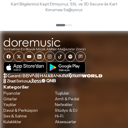
Kart Bilgilerinizi Kayıt Etmiyoruz, SSL ve 3D Secure ile Kart
Koruması Sağlıyoruz
Türkiye'nin En Büyük Müzik Aletleri Mağazalar Zinciri
Kategoriler
Piyanolar
Tuşlular
Gitarlar
Amfi & Pedal
Yaylılar
Nefesliler
Davul & Perküsyon
Stüdyo & DJ
Ses & Sahne
Hi-Fi
Kulaklıklar
Aksesuarlar