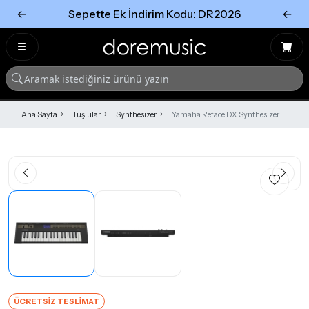
←
Sepette Ek İndirim Kodu: DR2026
←
Tümünü Gör
Tümünü gör
Ana Sayfa
Tuşlular
Synthesizer
Yamaha Reface DX Synthesizer
ÜCRETSİZ TESLİMAT