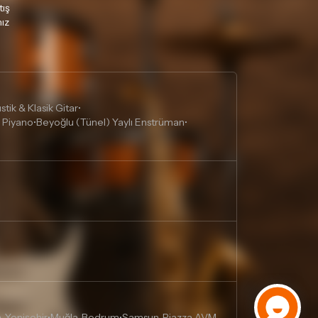
tış
ız
tik & Klasik Gitar
•
 Piyano
Beyoğlu (Tünel) Yaylı Enstrüman
•
•
, Yenişehir
Muğla, Bodrum
Samsun, Piazza AVM
•
•