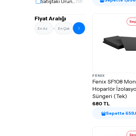
Sepette 1,698
Satıştaki Ürünler
(13)
Fiyat Aralığı
Sep
-
FENIX
Fenix SF108 Mon
Hoparlör İzolasy
Süngeri (Tek)
680 TL
Sepette 659.
Sep