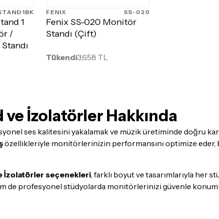
STAND1BK
FENIX
SS-020
Stand 1
Fenix SS-020 Monitör
r /
Standı (Çift)
 Standı
Tükendi
3,658 TL
ve İzolatörler Hakkında
syonel ses kalitesini yakalamak ve müzik üretiminde doğru karar
ş
özellikleriyle monitörlerinizin performansını optimize eder, 
 İzolatörler seçenekleri
, farklı boyut ve tasarımlarıyla her 
m de profesyonel stüdyolarda monitörlerinizi güvenle konumlan