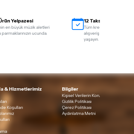
Ürün Yelpazesi
12 Taksit İmkanı
nin en büyük müzik aletleri
Tüm kredi kartlarına 12 tak
 parmaklarınızın ucunda.
alışveriş yapmanın rahatlığ
yaşayın.
a & Hizmetlerimiz
Bilgiler
Kişisel Verilerin Korunması
ları
Gizlilik Politikası
ade Koşulları
Çerez Politikası
larımız
Aydınlatma Metni
ulları
lama