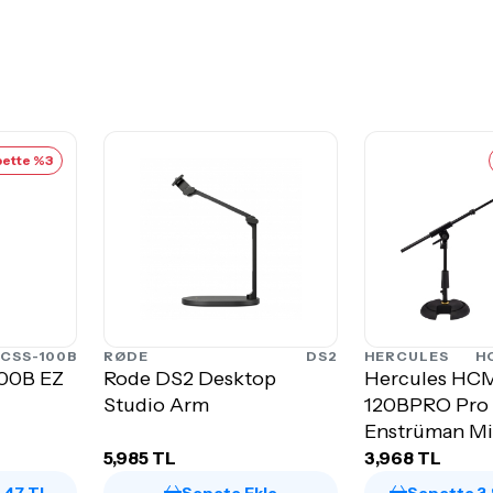
ette %3
CSS-100B
RØDE
DS2
HERCULES
H
100B EZ
Rode DS2 Desktop
Hercules HC
Studio Arm
120BPRO Pro 
Enstrüman Mi
Standı
5,985 TL
3,968 TL