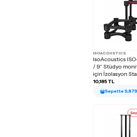
ISOACOUSTICS
IsoAcoustics ISO-
/ 9'' Stüdyo moni
için İzolasyon St
(Çift)
10,185 TL
Sepette 9,879
Sep