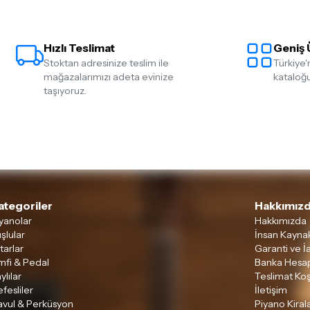
Hızlı Teslimat
Geniş 
Stoktan adresinize teslim ile
Türkiye'
mağazalarımızı adeta evinize
kataloğu
taşıyoruz.
ategoriler
Hakkımızd
yanolar
Hakkımızda
şlular
İnsan Kaynak
tarlar
Garanti ve İ
mfi & Pedal
Banka Hesap
ylılar
Teslimat Koş
fesliler
İletişim
avul & Perküsyon
Piyano Kira