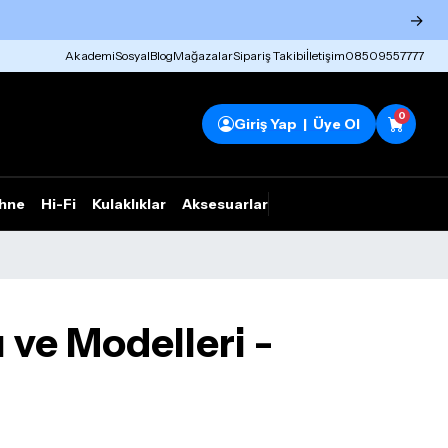
→
Akademi
Sosyal
Blog
Mağazalar
Sipariş Takibi
İletişim
08509557777
0
Giriş Yap | Üye Ol
hne
Hi-Fi
Kulaklıklar
Aksesuarlar
Rhym Outlet
 ve Modelleri -