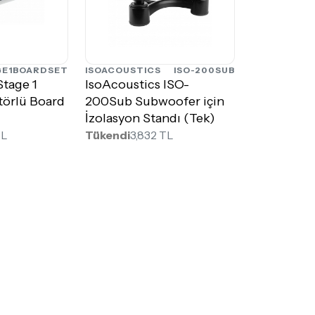
GE1BOARDSET
ISOACOUSTICS
ISO-200SUB
Stage 1
IsoAcoustics ISO-
atörlü Board
200Sub Subwoofer için
İzolasyon Standı (Tek)
TL
Tükendi
3,832 TL