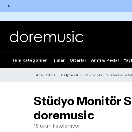
←
Tümünü Gör
Tüm Kategoriler
Piyanolar
Tuşlular
Gitarlar
Amfi & Pedal
Yayl
Ana Sayfa
Stüdyo & DJ
Stüdyo Monitör Stand ve İzolat
Stüdyo Monitör Sta
doremusic
18 ürün listeleniyor