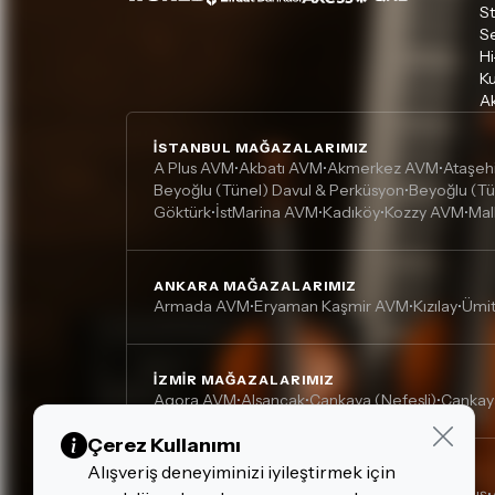
S
S
Hi
Ku
Ak
İSTANBUL MAĞAZALARIMIZ
A Plus AVM
Akbatı AVM
Akmerkez AVM
Ataşeh
•
•
•
Beyoğlu (Tünel) Davul & Perküsyon
Beyoğlu (Tü
•
Göktürk
İstMarina AVM
Kadıköy
Kozzy AVM
Mal
•
•
•
•
ANKARA MAĞAZALARIMIZ
Armada AVM
Eryaman Kaşmir AVM
Kızılay
Ümi
•
•
•
İZMIR MAĞAZALARIMIZ
Agora AVM
Alsancak
Çankaya (Nefesli)
Çankay
•
•
•
Çerez Kullanımı
Alışveriş deneyiminizi iyileştirmek için
DIĞER MAĞAZALARIMIZ
Adana, Çukurova - Turgut Özal
Adana, Kurtuluş
•
•