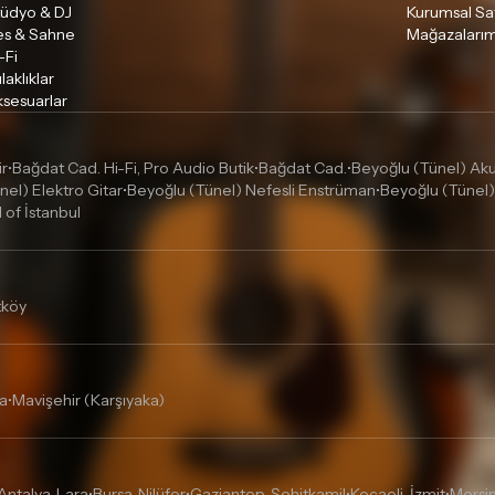
tüdyo & DJ
Kurumsal Sa
es & Sahne
Mağazalarım
-Fi
laklıklar
sesuarlar
ir
Bağdat Cad. Hi-Fi, Pro Audio Butik
Bağdat Cad.
Beyoğlu (Tünel) Akus
•
•
•
nel) Elektro Gitar
Beyoğlu (Tünel) Nefesli Enstrüman
Beyoğlu (Tünel)
•
•
l of İstanbul
tköy
a
Mavişehir (Karşıyaka)
•
Antalya, Lara
Bursa, Nilüfer
Gaziantep, Şehitkamil
Kocaeli, İzmit
Mersin
•
•
•
•