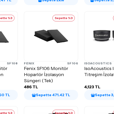
.47 TL
Sepete Ekle
Sepette 3
ette %3
Sepette %3
SF108
FENIX
SF106
ISOACOUSTICS
itör
Fenix SF106 Monitör
IsoAcoustics 
on
Hoparlör İzolasyon
Titreşim İzolat
Süngeri (Tek)
486 TL
4,123 TL
60 TL
Sepette 471.42 TL
Sepette 3
ette %3
Sepette %3