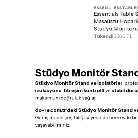
ESSENTIALS
ESSTABLE
Essentials Table 
Masaüstü Hoparlö
Stüdyo Monitörü
Tükendi
5,566 TL
Stüdyo Monitör Stand 
Stüdyo Monitör Stand ve İzolatörler
, profe
izolasyonu
,
titreşim kontrolü
ve
stabil duru
maksimum doğruluk sağlar.
do-re.com.tr’deki Stüdyo Monitör Stand ve
Geniş model çeşitliliği sayesinde hem evde he
yaşayabilirsiniz.