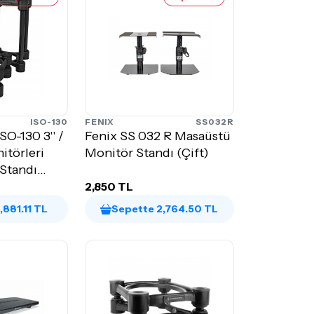
ISO-130
FENIX
SS032R
SO-130 3'' /
Fenix SS 032 R Masaüstü
itörleri
Monitör Standı (Çift)
 Standı
2,850 TL
,881.11 TL
Sepette 2,764.50 TL