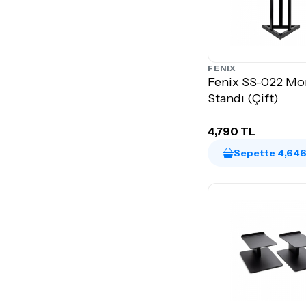
FENIX
Fenix SS-022 Mo
Standı (Çift)
4,790 TL
Sepette 4,646