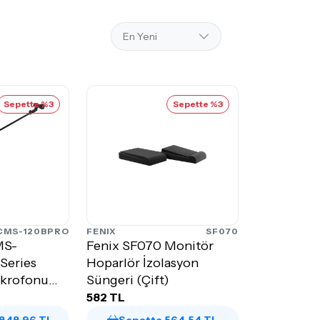
Sepette %3
Sepette %3
CMS-120BPRO
FENIX
SF070
MS-
Fenix SF070 Monitör
Series
Hoparlör İzolasyon
krofonu
Süngeri (Çift)
582 TL