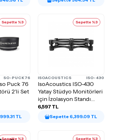
,848.96 TL
Sepette 564.54 TL
Sepette %3
Sepette %3
SO-PUCK76
ISOACOUSTICS
ISO-430
Iso Puck 76
IsoAcoustics ISO-430
örü 2'li Set
Yatay Stüdyo Monitörleri
için İzolasyon Standı
(Tek)
6,597 TL
,999.31 TL
Sepette 6,399.09 TL
Sepette %3
Sepette %3