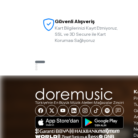
Güvenli Alışveriş
Kart Bilgilerinizi Kayıt Etmiyoruz,
SSL ve 3D Secure ile Kart
Koruması Sağlıyoruz
K
Pi
Türkiye'nin En Büyük Müzik Aletleri Mağazalar Zinciri
Tu
Gi
A
Ya
Ne
D