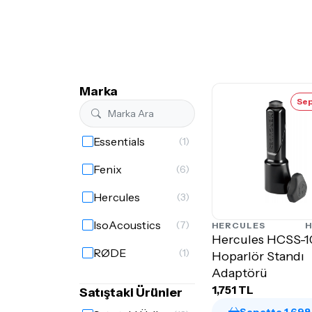
Marka
Sep
Essentials
(1)
Fenix
(6)
Hercules
(3)
IsoAcoustics
(7)
HERCULES
H
Hercules HCSS-
RØDE
(1)
Hoparlör Standı
Adaptörü
1,751 TL
Satıştaki Ürünler