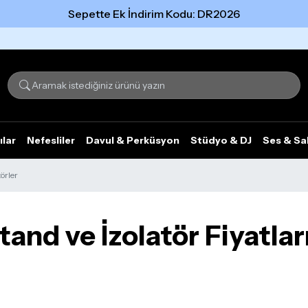
Sepette Ek İndirim Kodu: DR2026
Tümünü gör
ılar
Nefesliler
Davul & Perküsyon
Stüdyo & DJ
Ses & Sa
örler
nd ve İzolatör Fiyatları