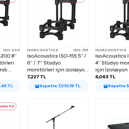
ISO-200
ISOACOUSTICS
ISO-155
ISOACOUSTICS
200 8''
IsoAcoustics ISO-155 5'' /
IsoAcoustics I
törleri
6'' / 7'' Stüdyo
4'' Stüdyo mon
andı
monitörleri için izolasyon
için İzolasyon
Standı...
(Çift)
7,227 TL
6,063 TL
.45 TL
Sepette 7,010.19 TL
Sepette 5
ette %3