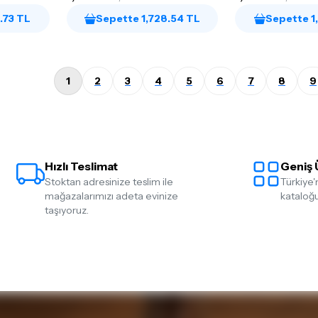
.73 TL
Sepette 1,728.54 TL
Sepette 1
1
2
3
4
5
6
7
8
9
Hızlı Teslimat
Geniş 
Stoktan adresinize teslim ile
Türkiye'
mağazalarımızı adeta evinize
kataloğu
taşıyoruz.