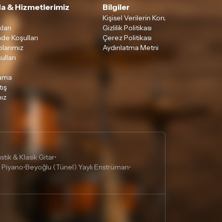
a & Hizmetlerimiz
Bilgiler
Kişisel Verilerin Korunması
ları
Gizlilik Politikası
ade Koşulları
Çerez Politikası
larımız
Aydınlatma Metni
ulları
lama
tış
ız
tik & Klasik Gitar
•
 Piyano
Beyoğlu (Tünel) Yaylı Enstrüman
•
•