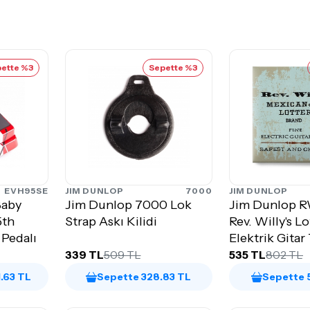
ette %3
Sepette %3
EVH95SE
JIM DUNLOP
7000
JIM DUNLOP
Baby
Jim Dunlop 7000 Lok
Jim Dunlop 
5th
Strap Askı Kilidi
Rev. Willy's L
Pedalı
Elektrik Gitar 
(.008-.040)
339 TL
509 TL
535 TL
802 TL
1.63 TL
Sepette 328.83 TL
Sepette 