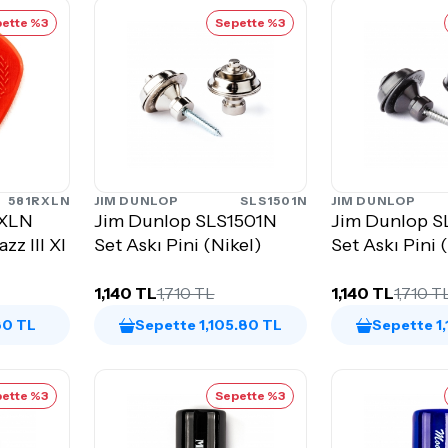
ette %3
Sepette %3
581RXLN
JIM DUNLOP
SLS1501N
JIM DUNLOP
RXLN
Jim Dunlop SLS1501N
Jim Dunlop 
zz III Xl
Set Askı Pini (Nikel)
Set Askı Pini 
1,140 TL
1,710 TL
1,140 TL
1,710 T
80 TL
Sepette 1,105.80 TL
Sepette 1
ette %3
Sepette %3