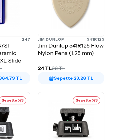
247
JIM DUNLOP
541R125
47SI
Jim Dunlop 541R125 Flow
eramic
Nylon Pena (1.25 mm)
XL Slide
L
24 TL
36 TL
,364.79 TL
Sepette 23.28 TL
Sepette %3
Sepette %3