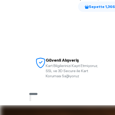
Sepette 1,366
13-62
(1)
13
(1)
17
(1)
46
(1)
9,5-44
(2)
Güvenli Alışveriş
Kart Bilgilerinizi Kayıt Etmiyoruz,
SSL ve 3D Secure ile Kart
Koruması Sağlıyoruz