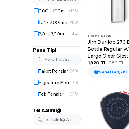
Vibrato Pedalları
(5)
0,00 - 1,00mm Penalar
(126)
Volume Pedalları
(6)
1,01 - 2,00mm Penalar
(119)
Wah Pedalları
(46)
2,01 - 3,00mm Penalar
(44)
JIM DUNLOP
Jim Dunlop 273 
Bottle Regular W
Pena Tipi
Large Clear Glass
1,320 TL
1,980 TL
Paket Penalar
(153)
Sepette 1,280
Signature Penalar
(5)
Sep
Tek Penalar
(135)
Tel Kalınlığı