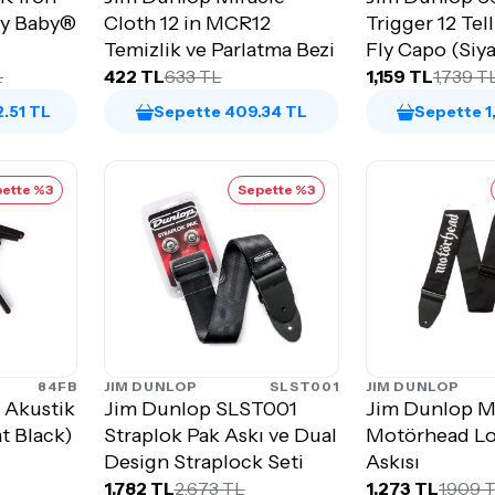
ry Baby®
Cloth 12 in MCR12
Trigger 12 Tel
Temizlik ve Parlatma Bezi
Fly Capo (
L
422 TL
633 TL
1,159 TL
1,739 T
2.51 TL
Sepette 409.34 TL
Sepette 1
ette %3
Sepette %3
84FB
JIM DUNLOP
SLST001
JIM DUNLOP
 Akustik
Jim Dunlop SLST001
Jim Dunlop 
t Black)
Straplok Pak Askı ve Dual
Motörhead Lo
Design Straplock Seti
Askısı
1,782 TL
2,673 TL
1,273 TL
1,909 