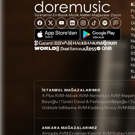
K
Pi
Türkiye'nin En Büyük Müzik Aletleri Mağazalar Zinciri
Tu
Gi
A
Ya
Ne
D
S
S
Hi
Ku
Ak
İSTANBUL MAĞAZALARIMIZ
A Plus AVM
Akbatı AVM
Akmerkez AVM
Ataşeh
•
•
•
Beyoğlu (Tünel) Davul & Perküsyon
Beyoğlu (Tü
•
Göktürk
İstMarina AVM
Kadıköy
Kozzy AVM
Mal
•
•
•
•
ANKARA MAĞAZALARIMIZ
Armada AVM
Eryaman Kaşmir AVM
Kızılay
Ümi
•
•
•