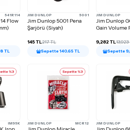
541R114
JIM DUNLOP
5001
JIM DUNLOP
114 Flow
Jim Dunlop 5001 Pena
Jim Dunlop 
 mm)
Şarjörü (Siyah)
Gain Volume P
145 TL
217 TL
9,282 TL
13,923
28 TL
Sepette 140.65 TL
Sepette 9
ette %3
Sepette %3
IM95K
JIM DUNLOP
MCR12
JIM DUNLOP
K Iron
Jim Dunlop Miracle
Jim Dunlop 