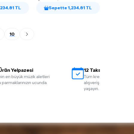
,234.81 TL
Sepette 1,234.81 TL
10
Ürün Yelpazesi
12 Taksit İmkanı
nin en büyük müzik aletleri
Tüm kredi kartlarına 12 tak
 parmaklarınızın ucunda.
alışveriş yapmanın rahatlığ
yaşayın.