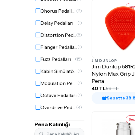
Sep
Chorus Pedalları
(6)
Delay Pedalları
(1)
Distortion Pedalları
(8)
Flanger Pedalları
(1)
Fuzz Pedalları
(15)
JIM DUNLOP
Jim Dunlop 581
Kabin Simülatörü
(1)
Nylon Max Grip Ja
Pena
Modulation Pedalları
(1)
40 TL
59 TL
Octave Pedalları
(1)
Sepette 38.
Overdrive Pedalları
(4)
Phaser Pedalları
(1)
Sep
Pena Kalınlığı
Synth Pedalları
(1)