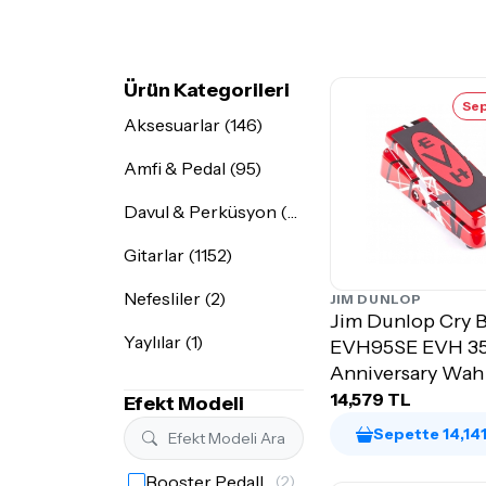
Ürün Kategorileri
Sep
Aksesuarlar (146)
Amfi & Pedal (95)
Davul & Perküsyon (7)
Gitarlar (1152)
Nefesliler (2)
JIM DUNLOP
Jim Dunlop Cry 
Yaylılar (1)
EVH95SE EVH 3
Anniversary Wah 
14,579 TL
Efekt Modeli
Sepette 14,14
Booster Pedalları
(2)