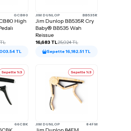
GCB80
JIM DUNLOP
BB535R
GCB80 High
Jim Dunlop BB535R Cry
edalı
Baby® BB535 Wah
Reissue
 TL
16,683 TL
25,024 TL
,003.54 TL
Sepette 16,182.51 TL
Sepette %3
Sepette %3
66CBK
JIM DUNLOP
84FM
66CBK
Jim Dunlop 84FM