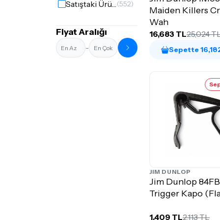
Satıştaki Ürünler
(552)
Maiden Killers C
10-60
(3)
Wah
Fiyat Aralığı
16,683 TL
25,024 T
10-74
(1)
-
Sepette 16,18
10
(1)
11-50
(4)
Sep
11-52
(1)
11-56
(5)
11
(2)
12-54
(3)
JIM DUNLOP
12-60
(1)
Jim Dunlop 84FB
Trigger Kapo (Fla
12-68
(1)
13-56
(1)
1,409 TL
2,113 TL