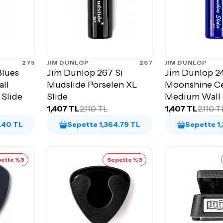
275
JIM DUNLOP
267
JIM DUNLOP
Blues
Jim Dunlop 267 Si
Jim Dunlop 2
all
Mudslide Porselen XL
Moonshine C
 Slide
Slide
Medium Wall 
1,407 TL
2,110 TL
1,407 TL
2,110 T
.40 TL
Sepette 1,364.79 TL
Sepette 1
ette %3
Sepette %3