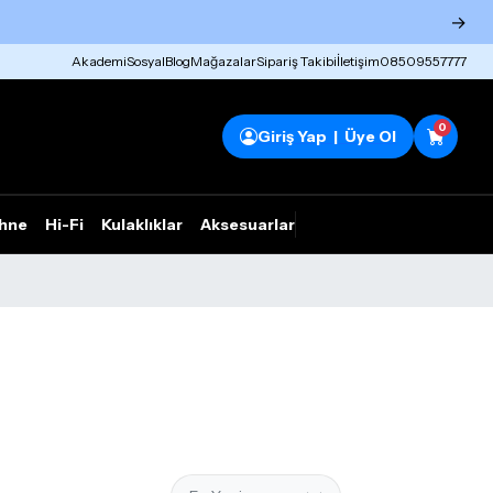
→
Akademi
Sosyal
Blog
Mağazalar
Sipariş Takibi
İletişim
08509557777
0
Giriş Yap | Üye Ol
hne
Hi-Fi
Kulaklıklar
Aksesuarlar
Rhym Outlet