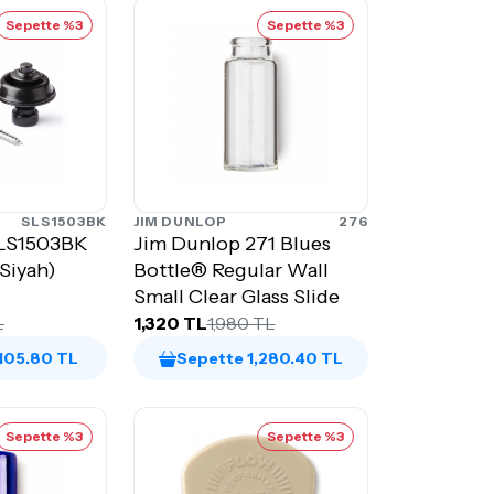
Sepette %3
Sepette %3
SLS1503BK
JIM DUNLOP
276
SLS1503BK
Jim Dunlop 271 Blues
(Siyah)
Bottle® Regular Wall
Small Clear Glass Slide
L
1,320 TL
1,980 TL
,105.80 TL
Sepette 1,280.40 TL
Sepette %3
Sepette %3