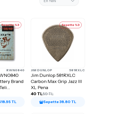
Sepette %3
Sepette %3
RWN0840
JIM DUNLOP
581RXLC
RWN0840
Jim Dunlop 581RXLC
ottery Brand
Carbon Max Grip Jazz III
Teli
XL Pena
40 TL
59 TL
518.95 TL
Sepette 38.80 TL