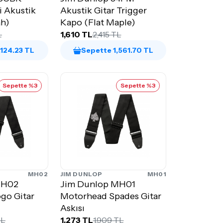
li Akustik
Akustik Gitar Trigger
Siyah)
Kapo (Flat Maple)
L
1,610 TL
2,415 TL
,124.23 TL
Sepette 1,561.70 TL
Sepette %3
Sepette %3
MH02
JIM DUNLOP
MH01
MH02
Jim Dunlop MH01
go Gitar
Motorhead Spades Gitar
Askısı
TL
1,273 TL
1,909 TL