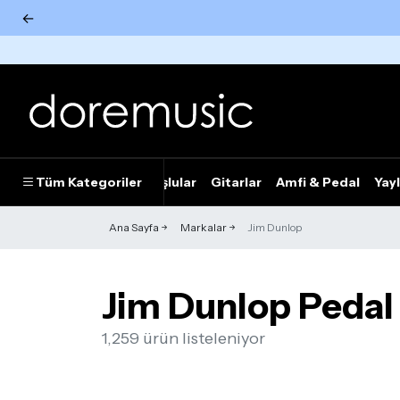
←
Tümünü Gör
Tüm Kategoriler
Piyanolar
Tuşlular
Gitarlar
Amfi & Pedal
Yayl
Ana Sayfa
Markalar
Jim Dunlop
Jim Dunlop Pedal
1,259 ürün listeleniyor