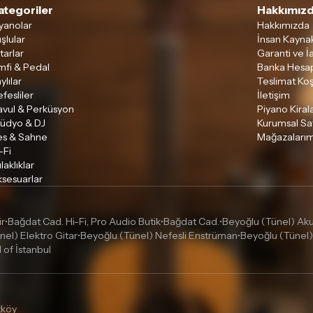
ategoriler
Hakkımızd
yanolar
Hakkımızda
şlular
İnsan Kaynak
tarlar
Garanti ve İ
mfi & Pedal
Banka Hesap
ylılar
Teslimat Koş
fesliler
İletişim
avul & Perküsyon
Piyano Kira
tüdyo & DJ
Kurumsal Sa
es & Sahne
Mağazalarım
-Fi
laklıklar
sesuarlar
ir
Bağdat Cad. Hi-Fi, Pro Audio Butik
Bağdat Cad.
Beyoğlu (Tünel) Akus
•
•
•
nel) Elektro Gitar
Beyoğlu (Tünel) Nefesli Enstrüman
Beyoğlu (Tünel)
•
•
l of İstanbul
tköy