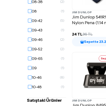
08-38
(2)
08
(1)
JIM DUNLOP
Jim Dunlop 541R
09-42
(5)
Nylon Pena (1.14
09-43
(1)
24 TL
36 TL
09-46
(2)
Sepette 23.
09-52
(2)
09-65
(1)
Sep
09
(1)
10-46
(8)
10-48
(1)
10-52
(6)
Satıştaki Ürünler
JIM DUNLOP
Jim Dunlop IM95
10-56
(2)