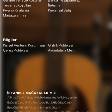
Garanti ve İade Koşulları
Banka Hesaplarımız
Teslimat Koşulları
İletişim
Piyano Kiralama
Kurumsal Satış
Mağazalarımız
Bilgiler
Kişisel Verilerin Korunması
Gizlilik Politikası
Çerez Politikası
Aydınlatma Metni
İSTANBUL MAĞAZALARIMIZ
A Plus AVM
•
Akbatı AVM
•
Akmerkez AVM
•
Ataşehir
•
Bağdat Cad. Hi-Fi, Pro Audio Butik
•
Bağdat Cad.
•
Beyoğlu (Tünel) Akustik & Klasik Gitar
•