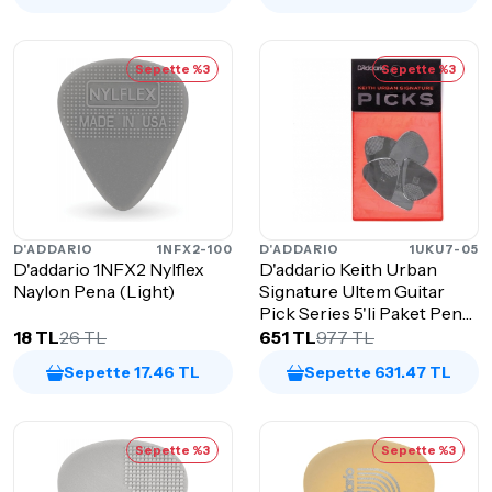
Sepette %3
Sepette %3
D'ADDARIO
1NFX2-100
D'ADDARIO
1UKU7-05
D'addario 1NFX2 Nylflex
D'addario Keith Urban
Naylon Pena (Light)
Signature Ultem Guitar
Pick Series 5'li Paket Pena
(Hea...
18 TL
26 TL
651 TL
977 TL
Sepette 17.46 TL
Sepette 631.47 TL
Sepette %3
Sepette %3