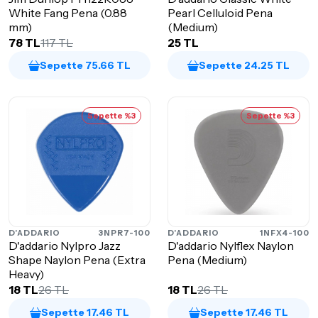
White Fang Pena (0.88
Pearl Celluloid Pena
mm)
(Medium)
78 TL
117 TL
25 TL
Sepette 75.66 TL
Sepette 24.25 TL
Sepette %3
Sepette %3
D'ADDARIO
3NPR7-100
D'ADDARIO
1NFX4-100
D'addario Nylpro Jazz
D'addario Nylflex Naylon
Shape Naylon Pena (Extra
Pena (Medium)
Heavy)
18 TL
26 TL
18 TL
26 TL
Sepette 17.46 TL
Sepette 17.46 TL