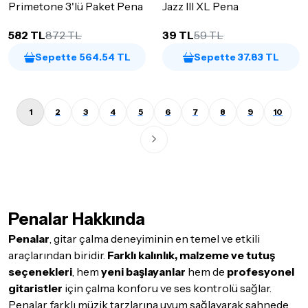
Primetone 3'lü Paket Pena
Jazz III XL Pena
582 TL
872 TL
39 TL
59 TL
Sepette 564.54 TL
Sepette 37.83 TL
1
2
3
4
5
6
7
8
9
10
Penalar Hakkında
Penalar
, gitar çalma deneyiminin en temel ve etkili
araçlarından biridir.
Farklı kalınlık, malzeme ve tutuş
seçenekleri
, hem
yeni başlayanlar
hem de
profesyonel
gitaristler
için çalma konforu ve ses kontrolü sağlar.
Penalar, farklı müzik tarzlarına uyum sağlayarak sahnede