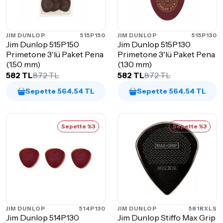
JIM DUNLOP
515P150
JIM DUNLOP
515P130
Jim Dunlop 515P150
Jim Dunlop 515P130
Primetone 3'lü Paket Pena
Primetone 3'lü Paket Pena
(1.50 mm)
(1.30 mm)
582 TL
872 TL
582 TL
872 TL
Sepette 564.54 TL
Sepette 564.54 TL
Sepette %3
Sepette %3
JIM DUNLOP
514P130
JIM DUNLOP
581RXLS
Jim Dunlop 514P130
Jim Dunlop Stiffo Max Grip