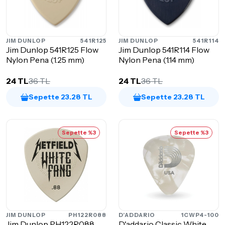
JIM DUNLOP
541R125
JIM DUNLOP
541R114
Jim Dunlop 541R125 Flow
Jim Dunlop 541R114 Flow
Nylon Pena (1.25 mm)
Nylon Pena (1.14 mm)
24 TL
36 TL
24 TL
36 TL
Sepette 23.28 TL
Sepette 23.28 TL
Sepette %3
Sepette %3
JIM DUNLOP
PH122R088
D'ADDARIO
1CWP4-100
Jim Dunlop PH122R088
D'addario Classic White