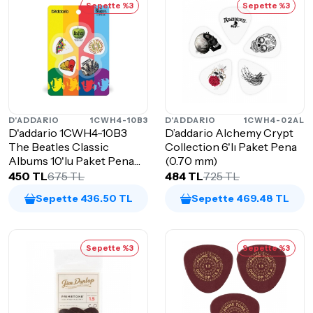
Sepette %3
Sepette %3
D'ADDARIO
1CWH4-10B3
D'ADDARIO
1CWH4-02AL
D'addario 1CWH4-10B3
D’addario Alchemy Crypt
The Beatles Classic
Collection 6'lı Paket Pena
Albums 10'lu Paket Pena
(0.70 mm)
(Medium)
450 TL
675 TL
484 TL
725 TL
Sepette 436.50 TL
Sepette 469.48 TL
Sepette %3
Sepette %3