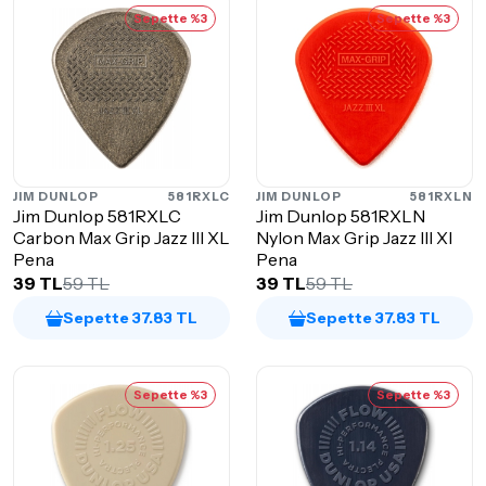
Sepette %3
Sepette %3
JIM DUNLOP
581RXLC
JIM DUNLOP
581RXLN
Jim Dunlop 581RXLC
Jim Dunlop 581RXLN
Carbon Max Grip Jazz III XL
Nylon Max Grip Jazz III Xl
Pena
Pena
39 TL
59 TL
39 TL
59 TL
Sepette 37.83 TL
Sepette 37.83 TL
Sepette %3
Sepette %3