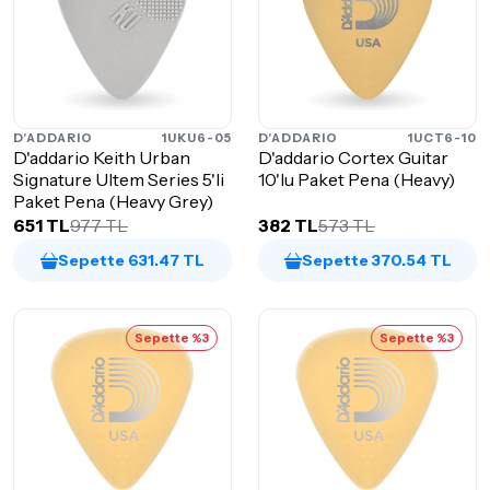
D'ADDARIO
1UKU6-05
D'ADDARIO
1UCT6-10
D'addario Keith Urban
D'addario Cortex Guitar
Signature Ultem Series 5'li
10'lu Paket Pena (Heavy)
Paket Pena (Heavy Grey)
651 TL
977 TL
382 TL
573 TL
Sepette 631.47 TL
Sepette 370.54 TL
Sepette %3
Sepette %3