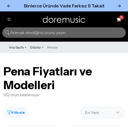
←
Binlerce Üründe Vade Farksız 6 Taksit
→
Tümünü Gör
Tümünü gör
0
Ana Sayfa
Gitarlar
Penalar
Pena Fiyatları ve
Modelleri
912 ürün listeleniyor
Filtrele