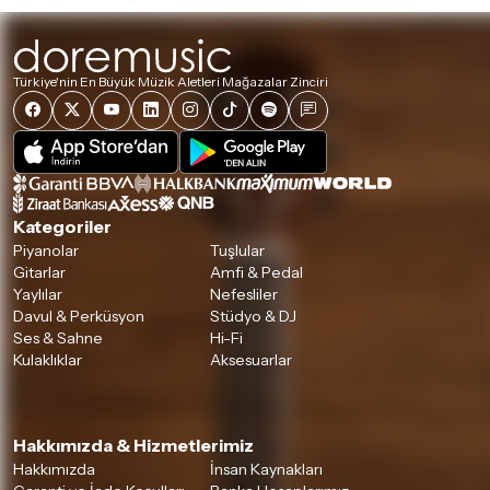
Türkiye'nin En Büyük Müzik Aletleri Mağazalar Zinciri
Kategoriler
Piyanolar
Tuşlular
Gitarlar
Amfi & Pedal
Yaylılar
Nefesliler
Davul & Perküsyon
Stüdyo & DJ
Ses & Sahne
Hi-Fi
Kulaklıklar
Aksesuarlar
Hakkımızda & Hizmetlerimiz
Hakkımızda
İnsan Kaynakları