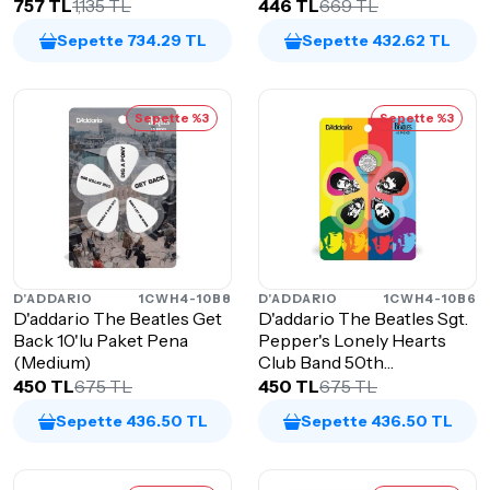
Woods 15'li Pa...
757 TL
1,135 TL
446 TL
669 TL
Sepette 734.29 TL
Sepette 432.62 TL
Sepette %3
Sepette %3
D'ADDARIO
1CWH4-10B8
D'ADDARIO
1CWH4-10B6
D'addario The Beatles Get
D'addario The Beatles Sgt.
Back 10'lu Paket Pena
Pepper's Lonely Hearts
(Medium)
Club Band 50th
Anniversary ...
450 TL
675 TL
450 TL
675 TL
Sepette 436.50 TL
Sepette 436.50 TL