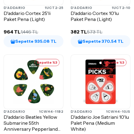
D'ADDARIO
1UCT2-25
D'ADDARIO
1UCT2-10
D'addario Cortex 25'li
D'addario Cortex 10'lu
Paket Pena (Light)
Paket Pena (Light)
964 TL
1,446 TL
382 TL
573 TL
Sepette 935.08 TL
Sepette 370.54 TL
Sepette %3
Sepette %3
D'ADDARIO
1CWH4-11B2
D'ADDARIO
1CWH4-10JS
D'addario Beatles Yellow
D'addario Joe Satriani 10'lu
Submarine 55th
Palet Pena (Medium
Anniversary Pepperland
White)