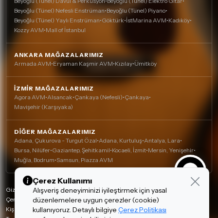
Beyoğlu (Tünel) Davul & Perküsyon
•
Beyoğlu (Tünel) Elektro Gitar
•
Beyoğlu (Tünel) Nefesli Enstrüman
•
Beyoğlu (Tünel) Piyano
•
Beyoğlu (Tünel) Yaylı Enstrüman
•
Göktürk
•
İstMarina AVM
•
Kadıköy
•
Kozzy AVM
•
Mall of İstanbul
ANKARA MAĞAZALARIMIZ
Armada AVM
•
Eryaman Kaşmir AVM
•
Kızılay
•
Ümitköy
İZMIR MAĞAZALARIMIZ
Agora AVM
•
Alsancak
•
Çankaya (Nefesli)
•
Çankaya
•
Mavişehir (Karşıyaka)
DIĞER MAĞAZALARIMIZ
Adana, Çukurova - Turgut Özal
•
Adana, Kurtuluş
•
Antalya, Lara
•
Bursa, Nilüfer
•
Gaziantep, Şehitkamil
•
Kocaeli, İzmit
•
Mersin, Yenişehir
•
Muğla, Bodrum
•
Samsun, Piazza AVM
Çerez Kullanımı
Gizlilik Politikası
Alışveriş deneyiminizi iyileştirmek için yasal
Çerez Politikası
düzenlemelere uygun çerezler (cookie)
Kişisel Verilerin Korunması
kullanıyoruz. Detaylı bilgiye
Çerez Politikası