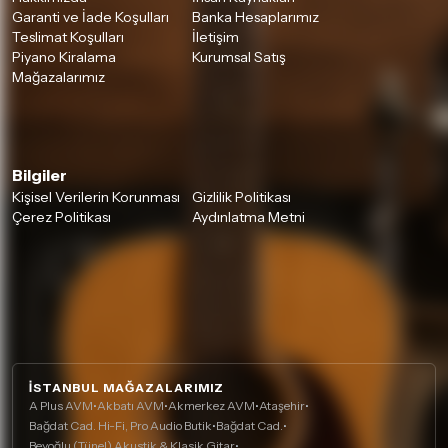
Garanti ve İade Koşulları
Banka Hesaplarımız
Teslimat Koşulları
İletişim
Piyano Kiralama
Kurumsal Satış
Mağazalarımız
Bilgiler
Kişisel Verilerin Korunması
Gizlilik Politikası
Çerez Politikası
Aydınlatma Metni
İSTANBUL MAĞAZALARIMIZ
A Plus AVM
•
Akbatı AVM
•
Akmerkez AVM
•
Ataşehir
•
Bağdat Cad. Hi-Fi, Pro Audio Butik
•
Bağdat Cad.
•
Beyoğlu (Tünel) Akustik & Klasik Gitar
•