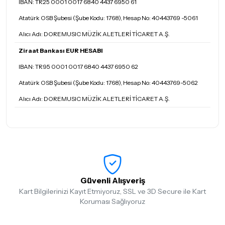
IBAN: TR25 0001 0017 6840 4437 6950 61
Atatürk OSB Şubesi (Şube Kodu: 1768), Hesap No: 40443769 -5061
Alıcı Adı: DOREMUSIC MÜZİK ALETLERİ TİCARET A.Ş.
Ziraat Bankası EUR HESABI
IBAN: TR95 0001 0017 6840 4437 6950 62
Atatürk OSB Şubesi (Şube Kodu: 1768), Hesap No: 40443769-5062
Alıcı Adı: DOREMUSIC MÜZİK ALETLERİ TİCARET A.Ş.
Güvenli Alışveriş
Kart Bilgilerinizi Kayıt Etmiyoruz, SSL ve 3D Secure ile Kart
Koruması Sağlıyoruz