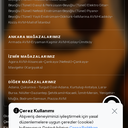
Beyoğlu (Tünel) Davul & Perküsyon
•
Beyoğlu (Tünel) Elektro Gitar
•
Beyoğlu (Tünel) Nefesli Enstrüman
•
Beyoğlu (Tünel) Piyano
•
Beyoğlu (Tünel) Yaylı Enstrüman
•
Göktürk
•
İstMarina AVM
•
Kadıköy
•
Kozzy AVM
•
Mall of İstanbul
ANKARA MAĞAZALARIMIZ
Armada AVM
•
Eryaman Kaşmir AVM
•
Kızılay
•
Ümitköy
İZMIR MAĞAZALARIMIZ
Agora AVM
•
Alsancak
•
Çankaya (Nefesli)
•
Çankaya
•
Mavişehir (Karşıyaka)
DIĞER MAĞAZALARIMIZ
Adana, Çukurova - Turgut Özal
•
Adana, Kurtuluş
•
Antalya, Lara
•
Bursa, Nilüfer
•
Gaziantep, Şehitkamil
•
Kocaeli, İzmit
•
Mersin, Yenişehir
•
Muğla, Bodrum
•
Samsun, Piazza AVM
Çerez Kullanımı
Gizlilik Politikası
Alışveriş deneyiminizi iyileştirmek için yasal
Çerez Politikası
düzenlemelere uygun çerezler (cookie)
Kişisel Verilerin Korunması
kullanıyoruz. Detaylı bilgiye
Çerez Politikası