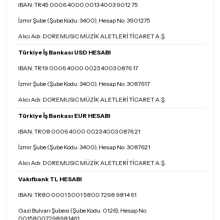
IBAN: TR45 0006 4000 0013 4003 9012 75
İzmir Şube (Şube Kodu: 3400), Hesap No: 3901275
Alıcı Adı: DOREMUSIC MÜZİK ALETLERİ TİCARET A.Ş.
Türkiye İş Bankası USD HESABI
IBAN: TR19 0006 4000 0023 4003 0876 17
İzmir Şube (Şube Kodu: 3400), Hesap No: 3087617
Alıcı Adı: DOREMUSIC MÜZİK ALETLERİ TİCARET A.Ş.
Türkiye İş Bankası EUR HESABI
IBAN: TR08 0006 4000 0023 4003 0876 21
İzmir Şube (Şube Kodu: 3400), Hesap No: 3087621
Alıcı Adı: DOREMUSIC MÜZİK ALETLERİ TİCARET A.Ş.
Vakıfbank TL HESABI
IBAN: TR80 0001 5001 5800 7298 9814 61
Gazi Bulvarı Şubesi (Şube Kodu: 0126), Hesap No:
00158007298981461