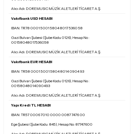
Alıcı Adı: DOREMUSIC MÜZİK ALETLERİ TİCARET A.Ş.
Vakıfbank USD HESABI
IBAN: TR78 0001 5001 5804 8017 5360 58
Gazi Bulvarı Şubesi (Şube Kodu 0126), Hesap No :
00158048017536058
Alıcı Adı: DOREMUSIC MÜZİK ALETLERİ TİCARET A.Ş.
Vakıfbank EUR HESABI
IBAN: TR58 0001 5001 5804 8014 0904 93
Gazi Bulvarı Şubesi (Şube Kodu 0126), Hesap No :
00158048014090493
Alıcı Adı: DOREMUSIC MÜZİK ALETLERİ TİCARET A.Ş.
Yapı Kredi TL HESABI
IBAN: TR57 0006 7010 0000 0087 7476 00
Ege Şubesi (Şube Kodu: 845), Hesap No: 87747600
Alıcı Adı: DOREMUSIC MÜZİK ALETLERİ TİCARET A.Ş.