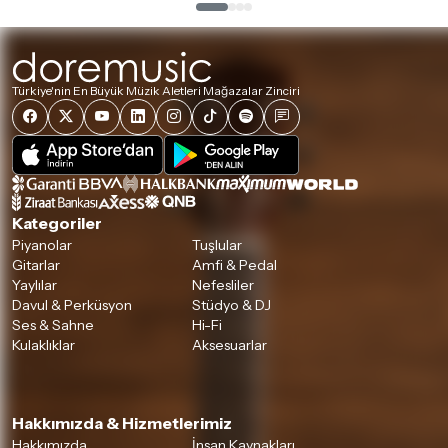
Türkiye'nin En Büyük Müzik Aletleri Mağazalar Zinciri
Kategoriler
Piyanolar
Tuşlular
Gitarlar
Amfi & Pedal
Yaylılar
Nefesliler
Davul & Perküsyon
Stüdyo & DJ
Ses & Sahne
Hi-Fi
Kulaklıklar
Aksesuarlar
Hakkımızda & Hizmetlerimiz
Hakkımızda
İnsan Kaynakları