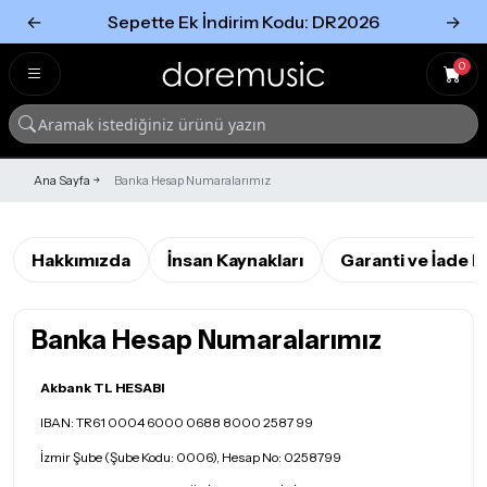
←
Sepette Ek İndirim Kodu: DR2026
→
Tümünü Gör
Tümünü gör
0
Ana Sayfa
Banka Hesap Numaralarımız
Hakkımızda
İnsan Kaynakları
Garanti ve İade K
Banka Hesap Numaralarımız
Akbank TL HESABI
IBAN: TR61 0004 6000 0688 8000 2587 99
İzmir Şube (Şube Kodu: 0006), Hesap No: 0258799