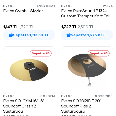
EVANS
EVCYMSZ1
EVANS
P1324
Evans Cymbal Sizzler
Evans PureSound P1324
Custom Trampet Kort Teli
1,147 TL
1,720 TL
1,727 TL
2,590 TL
Sepette 1,112.59 TL
Sepette 1,675.19 TL
Sepette %3
Sepette %3
EVANS
SO-CYM
EVANS
SO20RIDE
Evans SO-CYM 16"-18"
Evans SO20RIDE 20"
Soundoff Crash Zil
Soundoff Ride Zil
Susturucu
Susturucusu