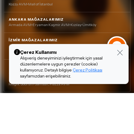
Kozzy AVM
•
Mall of İstanbul
ANKARA MAĞAZALARIMIZ
Armada AVM
•
Eryaman Kaşmir AVM
•
Kızılay
•
Ümitköy
İZMIR MAĞAZALARIMIZ
Agora AVM
•
Alsancak
•
Çankaya (Nefesli)
•
Çankaya
•
Mavişehir (Karşıyaka)
Çerez Kullanımı
Alışveriş deneyiminizi iyileştirmek için yasal
düzenlemelere uygun çerezler (cookie)
DIĞER MAĞAZALARIMIZ
kullanıyoruz. Detaylı bilgiye
Çerez Politikası
Adana, Çukurova - Turgut Özal
•
Adana, Kurtuluş
•
Antalya, Lara
•
sayfamızdan erişebilirsiniz.
Bursa, Nilüfer
•
Gaziantep, Şehitkamil
•
Kocaeli, İzmit
•
Mersin, Yenişehir
•
Muğla, Bodrum
•
Samsun, Piazza AVM
Gizlilik Politikası
Çerez Politikası
Kişisel Verilerin Korunması
Tasarım ve Teknoloji:
invenera