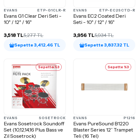
EVANS
ETP-G1CLR-R
EVANS
ETP-EC2SCTD-R
Evans G1 Clear Deri Seti -
Evans EC2 Coated Deri
10" / 12" / 16"
Seti - 10" / 12" / 16"
3,518 TL
5,277 TL
3,956 TL
5,934 TL
Sepette 3,412.46 TL
Sepette 3,837.32 TL
Sepette %3
Sepette %3
EVANS
SOSETROCK
EVANS
P1216
Evans Sosetrock Soundoff
Evans PureSound B1220
Set (10,12,14,16 Plus Bass ve
Blaster Series 12” Trampet
Zil Sosetrock)
Teli (16 Tel)