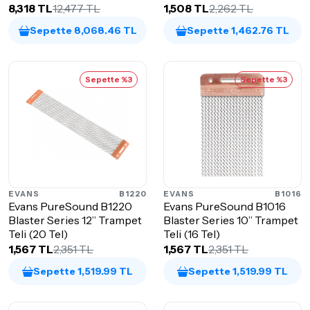
8,318 TL
12,477 TL
1,508 TL
2,262 TL
Sepette 8,068.46 TL
Sepette 1,462.76 TL
Sepette %3
Sepette %3
EVANS
B1220
EVANS
B1016
Evans PureSound B1220
Evans PureSound B1016
Blaster Series 12” Trampet
Blaster Series 10” Trampet
Teli (20 Tel)
Teli (16 Tel)
1,567 TL
2,351 TL
1,567 TL
2,351 TL
Sepette 1,519.99 TL
Sepette 1,519.99 TL