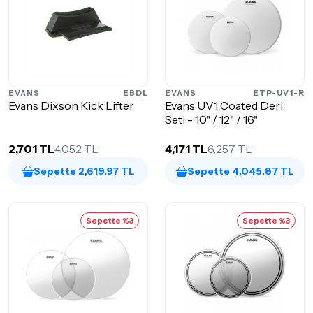
EVANS
EBDL
EVANS
ETP-UV1-R
Evans Dixson Kick Lifter
Evans UV1 Coated Deri
Seti - 10" / 12" / 16"
2,701 TL
4,052 TL
4,171 TL
6,257 TL
Sepette 2,619.97 TL
Sepette 4,045.87 TL
Sepette %3
Sepette %3