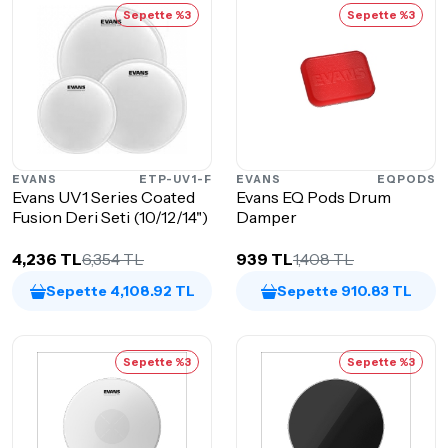
Sepette %3
Sepette %3
EVANS
ETP-UV1-F
EVANS
EQPODS
Evans UV1 Series Coated
Evans EQ Pods Drum
Fusion Deri Seti (10/12/14")
Damper
4,236 TL
6,354 TL
939 TL
1,408 TL
Sepette 4,108.92 TL
Sepette 910.83 TL
Sepette %3
Sepette %3