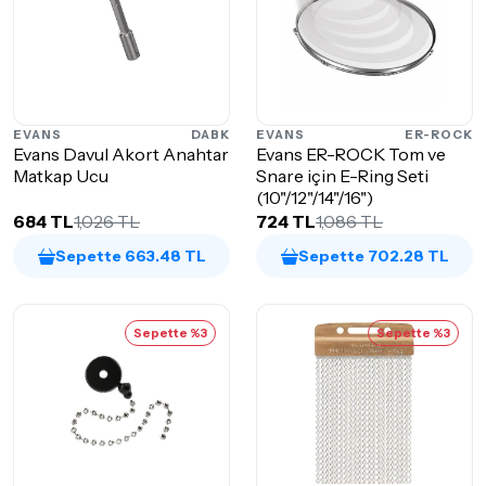
EVANS
DABK
EVANS
ER-ROCK
Evans Davul Akort Anahtar
Evans ER-ROCK Tom ve
Matkap Ucu
Snare için E-Ring Seti
(10"/12"/14"/16")
684 TL
1,026 TL
724 TL
1,086 TL
Sepette 663.48 TL
Sepette 702.28 TL
Sepette %3
Sepette %3