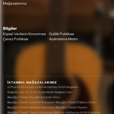
Mağazalarımız
Bilgiler
Kişisel Verilerin Korunması
Gizlilik Politikası
Çerez Politikası
Aydınlatma Metni
İSTANBUL MAĞAZALARIMIZ
A Plus AVM
•
Akbatı AVM
•
Akmerkez AVM
•
Ataşehir
•
Bağdat Cad. Hi-Fi, Pro Audio Butik
•
Bağdat Cad.
•
Beyoğlu (Tünel) Akustik & Klasik Gitar
•
Beyoğlu (Tünel) Davul & Perküsyon
•
Beyoğlu (Tünel) Elektro Gitar
•
Beyoğlu (Tünel) Nefesli Enstrüman
•
Beyoğlu (Tünel) Piyano
•
Beyoğlu (Tünel) Yaylı Enstrüman
•
Göktürk
•
İstMarina AVM
•
Kadıköy
•