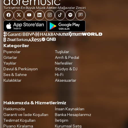
Türkiye'nin En Büyük Müzik Aletleri Mağazalar Zinciri
Kategoriler
Piyanolar
Tuşlular
Gitarlar
Amfi & Pedal
Yaylılar
Nefesliler
Davul & Perküsyon
Stüdyo & DJ
Ses & Sahne
Hi-Fi
Kulaklıklar
Aksesuarlar
Hakkımızda & Hizmetlerimiz
Hakkımızda
İnsan Kaynakları
Garanti ve İade Koşulları
Banka Hesaplarımız
Teslimat Koşulları
İletişim
Piyano Kiralama
Kurumsal Satış