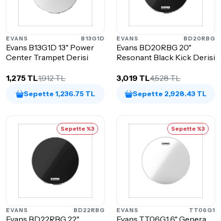
EVANS
B13G1D
EVANS
BD20RBG
Evans B13G1D 13" Power
Evans BD20RBG 20"
Center Trampet Derisi
Resonant Black Kick Derisi
1,275 TL
1,912 TL
3,019 TL
4,528 TL
Sepette 1,236.75 TL
Sepette 2,928.43 TL
Sepette %3
Sepette %3
EVANS
BD22RBG
EVANS
TT06G1
Evans BD22RBG 22"
Evans TT06G1 6" Genera