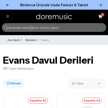
←
Binlerce Üründe Vade Farksız 6 Taksit
→
Tümünü Gör
Tümünü gör
0
Ana Sayfa
Markalar
Evans
Evans Davul Derileri
387 ürün listeleniyor
Filtrele
Sepette %3
Sepette %3