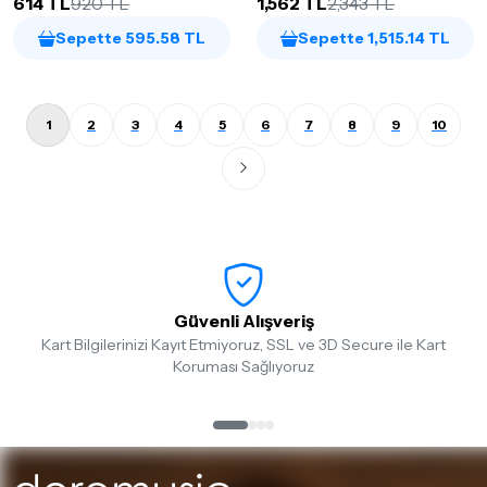
614 TL
920 TL
1,562 TL
2,343 TL
Sepette 595.58 TL
Sepette 1,515.14 TL
1
2
3
4
5
6
7
8
9
10
Güvenli Alışveriş
Kart Bilgilerinizi Kayıt Etmiyoruz, SSL ve 3D Secure ile Kart
Koruması Sağlıyoruz