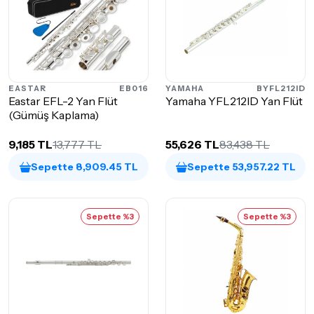
EASTAR
EB016
YAMAHA
BYFL212ID
Eastar EFL-2 Yan Flüt
Yamaha YFL212ID Yan Flüt
(Gümüş Kaplama)
9,185 TL
13,777 TL
55,626 TL
83,438 TL
Sepette 8,909.45 TL
Sepette 53,957.22 TL
Sepette %3
Sepette %3