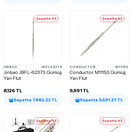
Sepette %3
Sepette %3
JINBAO
JBFL6237S
CONDUCTOR
M1115S
Jinbao JBFL-6237S Gümüş
Conductor M1115S Gümüş
Yan Flüt
Yan Flüt
8,126 TL
9,991 TL
Sepette 7,882.22 TL
Sepette 9,691.27 TL
Sepette %3
Sepette %3