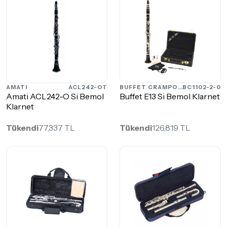
AMATI
ACL242-OT
BUFFET CRAMPON
BC1102-2-0
Amati ACL242-O Si Bemol
Buffet E13 Si Bemol Klarnet
Klarnet
Tükendi
77,337 TL
Tükendi
126,819 TL