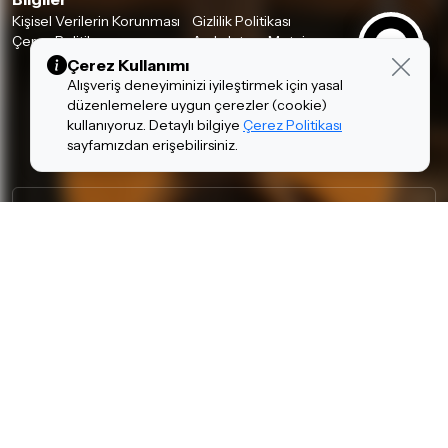
Kişisel Verilerin Korunması
Gizlilik Politikası
Çerez Politikası
Aydınlatma Metni
Çerez Kullanımı
Alışveriş deneyiminizi iyileştirmek için yasal
düzenlemelere uygun çerezler (cookie)
kullanıyoruz. Detaylı bilgiye
Çerez Politikası
sayfamızdan erişebilirsiniz.
İSTANBUL MAĞAZALARIMIZ
A Plus AVM
•
Akbatı AVM
•
Akmerkez AVM
•
Ataşehir
•
Bağdat Cad. Hi-Fi, Pro Audio Butik
•
Bağdat Cad.
•
Beyoğlu (Tünel) Akustik & Klasik Gitar
•
Beyoğlu (Tünel) Davul & Perküsyon
•
Beyoğlu (Tünel) Elektro Gitar
•
Beyoğlu (Tünel) Nefesli Enstrüman
•
Beyoğlu (Tünel) Piyano
•
Beyoğlu (Tünel) Yaylı Enstrüman
•
Göktürk
•
İstMarina AVM
•
Kadıköy
•
Kozzy AVM
•
Mall of İstanbul
ANKARA MAĞAZALARIMIZ
Armada AVM
•
Eryaman Kaşmir AVM
•
Kızılay
•
Ümitköy