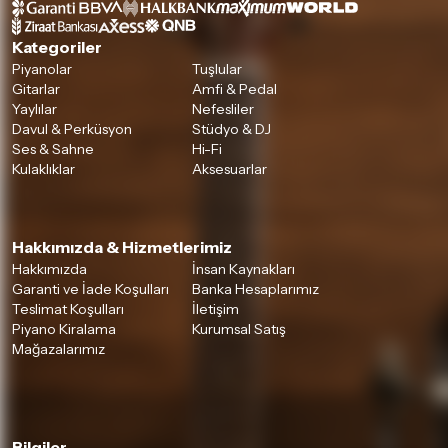
Kategoriler
Piyanolar
Tuşlular
Gitarlar
Amfi & Pedal
Yaylılar
Nefesliler
Davul & Perküsyon
Stüdyo & DJ
Ses & Sahne
Hi-Fi
Kulaklıklar
Aksesuarlar
Hakkımızda & Hizmetlerimiz
Hakkımızda
İnsan Kaynakları
Garanti ve İade Koşulları
Banka Hesaplarımız
Teslimat Koşulları
İletişim
Piyano Kiralama
Kurumsal Satış
Mağazalarımız
Bilgiler