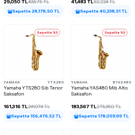
29,050 TL
43,575 TL
41,483 TL
62,224 TL
Sepette 28,178.50 TL
Sepette 40,238.51 TL
Sepette %3
Sepette %3
YAMAHA
YTS280
YAMAHA
BYAS480
Yamaha YTS280 Sib Tenor
Yamaha YAS480 Mib Alto
Saksafon
Saksafon
161,316 TL
241,974 TL
183,567 TL
275,350 TL
Sepette 156,476.52 TL
Sepette 178,059.99 TL