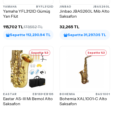
YAMAHA
BYFL312ID
JINBAO
JBAS260L
Yamaha YFL312ID Gümüş
Jinbao JBAS260L Mib Alto
Yan Flüt
Saksafon
115,702 TL
173,552 TL
32,265 TL
Sepette 112,230.94 TL
Sepette 31,297.05 TL
Sepette %3
Sepette %3
EASTAR
EB133+EB135
BOHEMIA
BAS1001
Eastar AS-III Mi Bemol Alto
Bohemia XAL1001-C Alto
Saksafon
Saksafon