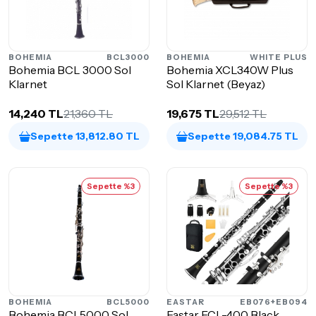
BOHEMIA
BCL3000
BOHEMIA
WHITE PLUS
Bohemia BCL 3000 Sol
Bohemia XCL340W Plus
Klarnet
Sol Klarnet (Beyaz)
14,240 TL
21,360 TL
19,675 TL
29,512 TL
Sepette 13,812.80 TL
Sepette 19,084.75 TL
Sepette %3
Sepette %3
BOHEMIA
BCL5000
EASTAR
EB076+EB094
Bohemia BCL5000 Sol
Eastar ECL-400 Black