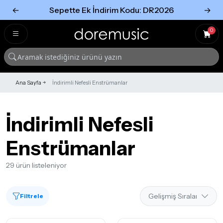
←
Sepette Ek İndirim Kodu: DR2026
→
Tümünü Gör
Tümünü gör
0
Ana Sayfa
İndirimli Nefesli Enstrümanlar
İndirimli Nefesli
Enstrümanlar
29 ürün listeleniyor
Filtrele