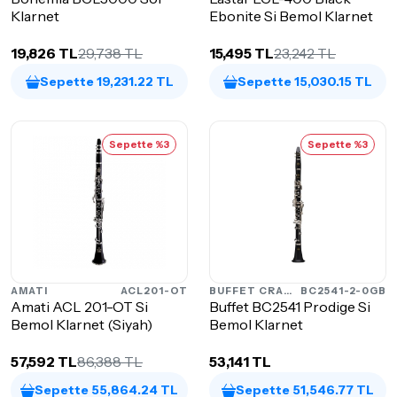
Klarnet
Ebonite Si Bemol Klarnet
19,826 TL
29,738 TL
15,495 TL
23,242 TL
Sepette 19,231.22 TL
Sepette 15,030.15 TL
Sepette %3
Sepette %3
AMATI
ACL201-OT
BUFFET CRAMPON
BC2541-2-0GB
Amati ACL 201-OT Si
Buffet BC2541 Prodige Si
Bemol Klarnet (Siyah)
Bemol Klarnet
57,592 TL
86,388 TL
53,141 TL
Sepette 55,864.24 TL
Sepette 51,546.77 TL