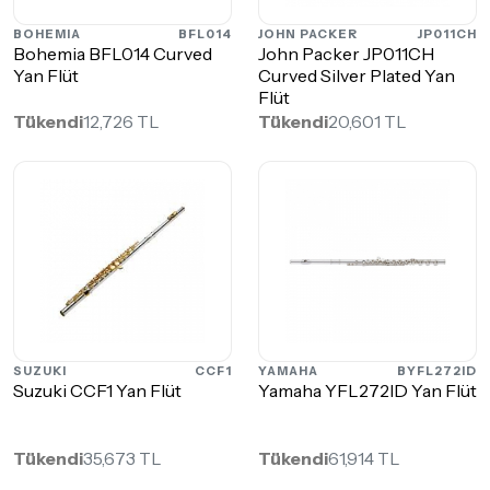
BOHEMIA
BFL014
JOHN PACKER
JP011CH
Bohemia BFL014 Curved
John Packer JP011CH
Yan Flüt
Curved Silver Plated Yan
Flüt
Tükendi
12,726 TL
Tükendi
20,601 TL
SUZUKI
CCF1
YAMAHA
BYFL272ID
Suzuki CCF1 Yan Flüt
Yamaha YFL272ID Yan Flüt
Tükendi
35,673 TL
Tükendi
61,914 TL