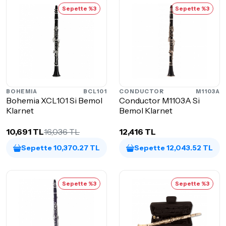
Sepette %3
Sepette %3
BOHEMIA
BCL101
CONDUCTOR
M1103A
Bohemia XCL101 Si Bemol
Conductor M1103A Si
Klarnet
Bemol Klarnet
10,691 TL
16,036 TL
12,416 TL
Sepette 10,370.27 TL
Sepette 12,043.52 TL
Sepette %3
Sepette %3