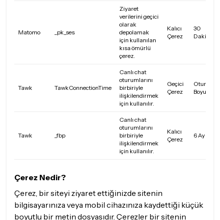
Ziyaret
verilerini geçici
olarak
Kalıcı
30
Matomo
_pk_ses
depolamak
Çerez
Dakika
için kullanılan
kısa ömürlü
çerez.
Canlı chat
oturumlarını
Geçici
Oturum
Tawk
TawkConnectionTime
birbiriyle
Çerez
Boyunca
ilişkilendirmek
için kullanılır.
Canlı chat
oturumlarını
Kalıcı
Tawk
_fbp
birbiriyle
6 Ay
Çerez
ilişkilendirmek
için kullanılır.
Çerez Nedir?
Çerez, bir siteyi ziyaret ettiğinizde sitenin
bilgisayarınıza veya mobil cihazınıza kaydettiği küçük
boyutlu bir metin dosyasıdır. Çerezler bir sitenin