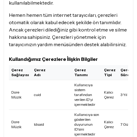
kullanılabilmektedir.
Hemen hemen tüm internet tarayıcıları, çerezleri
otomatik olarak kabul edecek şekilde ön tanımlıdır.
Ancak çerezleri dilediğiniz gibi kontrol etme ve silme
hakkına sahipsiniz. Çerezleri yönetmek için
tarayıcınızın yardım menüsünden destek alabilirsiniz.
Kullandığımız Çerezlere İlişkin Bilgiler
Çerez
Çerez
Çerez
Çerez
Çerez
Sağlayısı
Adı
Tanımı
Tipi
Süresi
Kullanıcıya
sistem
Dore
Kalıcı
cuid
tarafından
3 Yıl
Müzik
Çerez
verilen ID'yi
içermektedir
Kullanıcıya son
gösterilen
Dore
Kalıcı
ldsaid
duyurunun
7 Gün
Müzik
Çerez
ID'sini
içermektedir