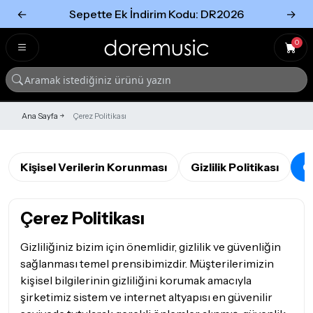
←
Sepette Ek İndirim Kodu: DR2026
→
Tümünü Gör
Tümünü gör
0
Ana Sayfa
Çerez Politikası
Kişisel Verilerin Korunması
Gizlilik Politikası
Ç
Çerez Politikası
Gizliliğiniz bizim için önemlidir, gizlilik ve güvenliğin
sağlanması temel prensibimizdir. Müşterilerimizin
kişisel bilgilerinin gizliliğini korumak amacıyla
şirketimiz sistem ve internet altyapısı en güvenilir