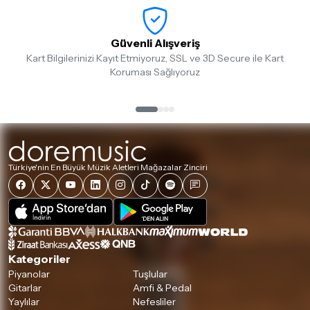
Güvenli Alışveriş
Kart Bilgilerinizi Kayıt Etmiyoruz, SSL ve 3D Secure ile Kart
Koruması Sağlıyoruz
Türkiye'nin En Büyük Müzik Aletleri Mağazalar Zinciri
Kategoriler
Piyanolar
Tuşlular
Gitarlar
Amfi & Pedal
Yaylılar
Nefesliler