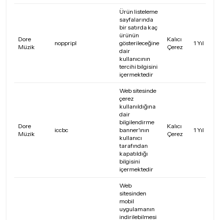
Ürün listeleme
sayfalarında
bir satırda kaç
ürünün
Dore
Kalıcı
noppripl
gösterileceğine
1 Yıl
Müzik
Çerez
dair
kullanıcının
tercihi bilgisini
içermektedir
Web sitesinde
çerez
kullanıldığına
dair
bilgilendirme
Dore
Kalıcı
iccbc
banner'ının
1 Yıl
Müzik
Çerez
kullanıcı
tarafından
kapatıldığı
bilgisini
içermektedir
Web
sitesinden
mobil
uygulamanın
indirilebilmesi