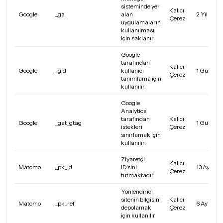
sisteminde yer
Kalıcı
Google
_ga
alan
2 Yıl
Çerez
uygulamaların
kullanılması
için saklanır.
Google
tarafından
Kalıcı
Google
_gid
kullanıcı
1 Gün
Çerez
tanımlama için
kullanılır.
Google
Analytics
tarafından
Kalıcı
Google
_gat_gtag
1 Gün
istekleri
Çerez
sınırlamak için
kullanılır.
Ziyaretçi
Kalıcı
Matomo
_pk_id
ID'sini
13 Ay
Çerez
tutmaktadır
Yönlendirici
sitenin bilgisini
Kalıcı
Matomo
_pk_ref
6 Ay
depolamak
Çerez
için kullanılır