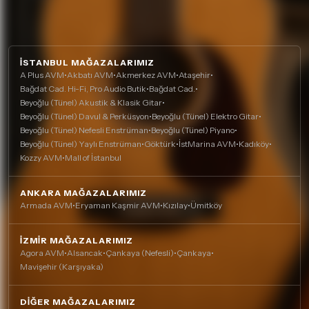
İSTANBUL MAĞAZALARIMIZ
A Plus AVM
•
Akbatı AVM
•
Akmerkez AVM
•
Ataşehir
•
Bağdat Cad. Hi-Fi, Pro Audio Butik
•
Bağdat Cad.
•
Beyoğlu (Tünel) Akustik & Klasik Gitar
•
Beyoğlu (Tünel) Davul & Perküsyon
•
Beyoğlu (Tünel) Elektro Gitar
•
Beyoğlu (Tünel) Nefesli Enstrüman
•
Beyoğlu (Tünel) Piyano
•
Beyoğlu (Tünel) Yaylı Enstrüman
•
Göktürk
•
İstMarina AVM
•
Kadıköy
•
Kozzy AVM
•
Mall of İstanbul
ANKARA MAĞAZALARIMIZ
Armada AVM
•
Eryaman Kaşmir AVM
•
Kızılay
•
Ümitköy
İZMIR MAĞAZALARIMIZ
Agora AVM
•
Alsancak
•
Çankaya (Nefesli)
•
Çankaya
•
Mavişehir (Karşıyaka)
DIĞER MAĞAZALARIMIZ