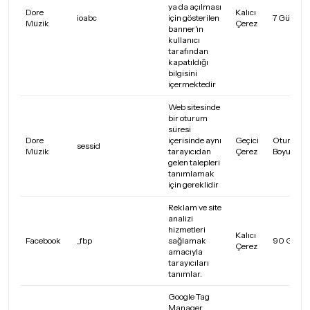
ya da açılması
Dore
Kalıcı
ioabc
için gösterilen
7 Gün
Müzik
Çerez
banner'ın
kullanıcı
tarafından
kapatıldığı
bilgisini
içermektedir
Web sitesinde
bir oturum
süresi
Dore
içerisinde aynı
Geçici
Oturum
sessid
Müzik
tarayıcıdan
Çerez
Boyunca
gelen talepleri
tanımlamak
için gereklidir
Reklam ve site
analizi
hizmetleri
Kalıcı
Facebook
_fbp
sağlamak
90 Gün
Çerez
amacıyla
tarayıcıları
tanımlar.
Google Tag
Manager