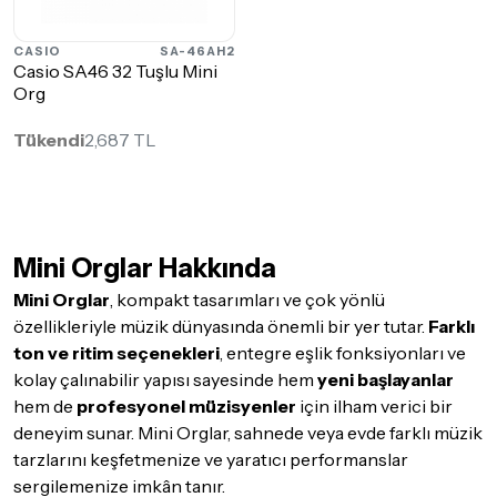
CASIO
SA-46AH2
Casio SA46 32 Tuşlu Mini
Org
Tükendi
2,687 TL
Mini Orglar Hakkında
Mini Orglar
, kompakt tasarımları ve çok yönlü
özellikleriyle müzik dünyasında önemli bir yer tutar.
Farklı
ton ve ritim seçenekleri
, entegre eşlik fonksiyonları ve
kolay çalınabilir yapısı sayesinde hem
yeni başlayanlar
hem de
profesyonel müzisyenler
için ilham verici bir
deneyim sunar. Mini Orglar, sahnede veya evde farklı müzik
tarzlarını keşfetmenize ve yaratıcı performanslar
sergilemenize imkân tanır.