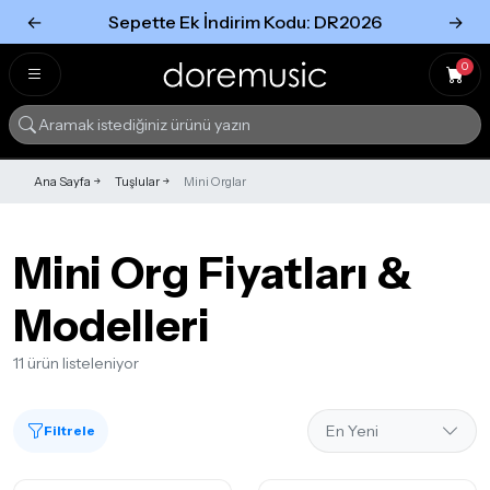
←
Sepette Ek İndirim Kodu: DR2026
→
Tümünü Gör
Tümünü gör
0
Ana Sayfa
Tuşlular
Mini Orglar
Mini Org Fiyatları &
Modelleri
11 ürün listeleniyor
Filtrele