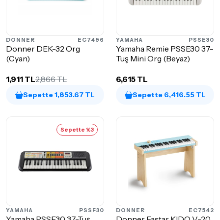
DONNER
EC7496
YAMAHA
PSSE30
Donner DEK-32 Org
Yamaha Remie PSSE30 37-
(Cyan)
Tuş Mini Org (Beyaz)
1,911 TL
2,866 TL
6,615 TL
Sepette 1,853.67 TL
Sepette 6,416.55 TL
Sepette %3
YAMAHA
PSSF30
DONNER
EC7542
Yamaha PSSF30 37-Tuş
Donner Eastar KIDO V-20