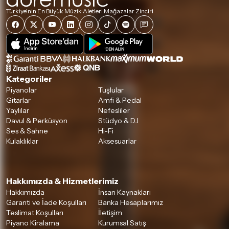
Türkiye'nin En Büyük Müzik Aletleri Mağazalar Zinciri
Kategoriler
Piyanolar
Tuşlular
Gitarlar
Amfi & Pedal
Yaylılar
Nefesliler
Davul & Perküsyon
Stüdyo & DJ
Ses & Sahne
Hi-Fi
Kulaklıklar
Aksesuarlar
Hakkımızda & Hizmetlerimiz
Hakkımızda
İnsan Kaynakları
Garanti ve İade Koşulları
Banka Hesaplarımız
Teslimat Koşulları
İletişim
Piyano Kiralama
Kurumsal Satış