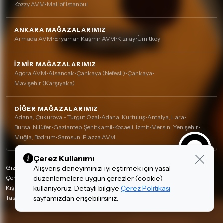
Kozzy AVM
•
Mall of İstanbul
ANKARA MAĞAZALARIMIZ
Armada AVM
•
Eryaman Kaşmir AVM
•
Kızılay
•
Ümitköy
İZMIR MAĞAZALARIMIZ
Agora AVM
•
Alsancak
•
Çankaya (Nefesli)
•
Çankaya
•
Mavişehir (Karşıyaka)
DIĞER MAĞAZALARIMIZ
Adana, Çukurova - Turgut Özal
•
Adana, Kurtuluş
•
Antalya, Lara
•
Bursa, Nilüfer
•
Gaziantep, Şehitkamil
•
Kocaeli, İzmit
•
Mersin, Yenişehir
•
Muğla, Bodrum
•
Samsun, Piazza AVM
Çerez Kullanımı
Alışveriş deneyiminizi iyileştirmek için yasal
Gizlilik Politikası
düzenlemelere uygun çerezler (cookie)
Çerez Politikası
kullanıyoruz. Detaylı bilgiye
Çerez Politikası
Kişisel Verilerin Korunması
sayfamızdan erişebilirsiniz.
Tasarım ve Teknoloji:
invenera