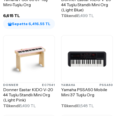
Mini-Tuşlu Org
44 Tuşlu Standlı Mini Org
(Light Blue)
6,615 TL
Tükendi
5,499 TL
Sepette 6,416.55 TL
DONNER
EC7541
YAMAHA
PSSA50
Donner Eastar KIDO V-20
Yamaha PSSA50 Mobile
44 Tuşlu Standlı Mini Org
Mini 37 Tuşlu Org
(Light Pink)
Tükendi
5,499 TL
Tükendi
9,548 TL