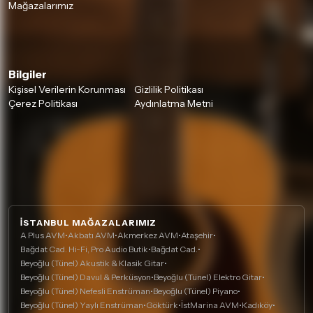
Mağazalarımız
Bilgiler
Kişisel Verilerin Korunması
Gizlilik Politikası
Çerez Politikası
Aydınlatma Metni
İSTANBUL MAĞAZALARIMIZ
A Plus AVM
•
Akbatı AVM
•
Akmerkez AVM
•
Ataşehir
•
Bağdat Cad. Hi-Fi, Pro Audio Butik
•
Bağdat Cad.
•
Beyoğlu (Tünel) Akustik & Klasik Gitar
•
Beyoğlu (Tünel) Davul & Perküsyon
•
Beyoğlu (Tünel) Elektro Gitar
•
Beyoğlu (Tünel) Nefesli Enstrüman
•
Beyoğlu (Tünel) Piyano
•
Beyoğlu (Tünel) Yaylı Enstrüman
•
Göktürk
•
İstMarina AVM
•
Kadıköy
•