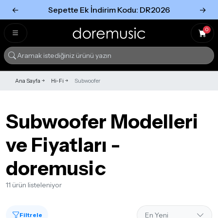
←
Sepette Ek İndirim Kodu: DR2026
→
Tümünü Gör
Tümünü gör
0
Ana Sayfa
Hi-Fi
Subwoofer
Subwoofer Modelleri
ve Fiyatları -
doremusic
11 ürün listeleniyor
Filtrele