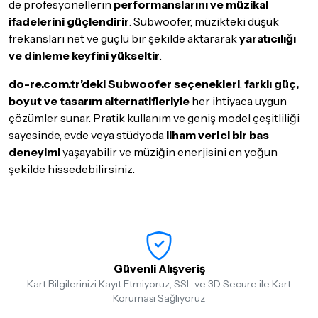
de profesyonellerin
performanslarını ve müzikal
ifadelerini güçlendirir
. Subwoofer, müzikteki düşük
frekansları net ve güçlü bir şekilde aktararak
yaratıcılığı
ve dinleme keyfini yükseltir
.
do-re.com.tr’deki Subwoofer seçenekleri
,
farklı güç,
boyut ve tasarım alternatifleriyle
her ihtiyaca uygun
çözümler sunar. Pratik kullanım ve geniş model çeşitliliği
sayesinde, evde veya stüdyoda
ilham verici bir bas
deneyimi
yaşayabilir ve müziğin enerjisini en yoğun
şekilde hissedebilirsiniz.
Güvenli Alışveriş
Kart Bilgilerinizi Kayıt Etmiyoruz, SSL ve 3D Secure ile Kart
Koruması Sağlıyoruz