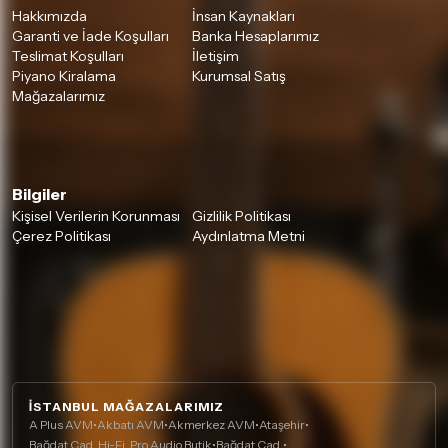
Hakkımızda
İnsan Kaynakları
Garanti ve İade Koşulları
Banka Hesaplarımız
Teslimat Koşulları
İletişim
Piyano Kiralama
Kurumsal Satış
Mağazalarımız
Bilgiler
Kişisel Verilerin Korunması
Gizlilik Politikası
Çerez Politikası
Aydınlatma Metni
İSTANBUL MAĞAZALARIMIZ
A Plus AVM
•
Akbatı AVM
•
Akmerkez AVM
•
Ataşehir
•
Bağdat Cad. Hi-Fi, Pro Audio Butik
•
Bağdat Cad.
•