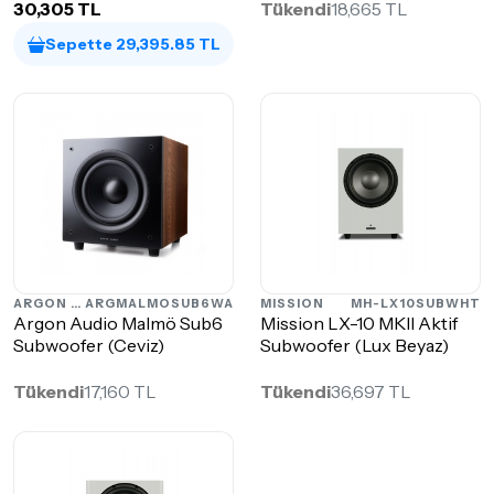
30,305 TL
Tükendi
18,665 TL
Sepette 29,395.85 TL
ARGON AUDIO
ARGMALMOSUB6WA
MISSION
MH-LX10SUBWHT
Argon Audio Malmö Sub6
Mission LX-10 MKII Aktif
Subwoofer (Ceviz)
Subwoofer (Lux Beyaz)
Tükendi
17,160 TL
Tükendi
36,697 TL