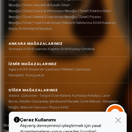
Beyoğlu (Tünel) Akustik & Klasik Gitar
•
Beyoğlu (Tünel) Davul & Perküsyon
•
Beyoğlu (Tünel) Elektro Gitar
•
Beyoğlu (Tünel) Nefesli Enstrüman
•
Beyoğlu (Tünel) Piyano
•
Beyoğlu (Tünel) Yaylı Enstrüman
•
Göktürk
•
İstMarina AVM
•
Kadıköy
•
Kozzy AVM
•
Mall of İstanbul
ANKARA MAĞAZALARIMIZ
Armada AVM
•
Eryaman Kaşmir AVM
•
Kızılay
•
Ümitköy
İZMIR MAĞAZALARIMIZ
Agora AVM
•
Alsancak
•
Çankaya (Nefesli)
•
Çankaya
•
Mavişehir (Karşıyaka)
DIĞER MAĞAZALARIMIZ
Adana, Çukurova - Turgut Özal
•
Adana, Kurtuluş
•
Antalya, Lara
•
Bursa, Nilüfer
•
Gaziantep, Şehitkamil
•
Kocaeli, İzmit
•
Mersin, Yenişehir
•
Muğla, Bodrum
•
Samsun, Piazza AVM
Çerez Kullanımı
Alışveriş deneyiminizi iyileştirmek için yasal
Gizlilik Politikası
düzenlemelere uygun çerezler (cookie)
Çerez Politikası