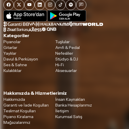
Kategoriler
Piyanolar
Tuşlular
Gitarlar
Amfi & Pedal
Yaylılar
Nefesliler
Davul & Perküsyon
Stüdyo & DJ
Ses & Sahne
Hi-Fi
Kulaklıklar
Aksesuarlar
Hakkımızda & Hizmetlerimiz
Hakkımızda
İnsan Kaynakları
Garanti ve İade Koşulları
Banka Hesaplarımız
Teslimat Koşulları
İletişim
Piyano Kiralama
Kurumsal Satış
Mağazalarımız