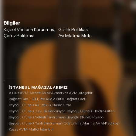
Bilgiler
Kişisel Verilerin Korunması
Gizlilik Politikası
Çerez Politikası
Aydınlatma Metni
İSTANBUL MAĞAZALARIMIZ
A Plus AVM
•
Akbatı AVM
•
Akmerkez AVM
•
Ataşehir
•
Bağdat Cad. Hi-Fi, Pro Audio Butik
•
Bağdat Cad.
•
Beyoğlu (Tünel) Akustik & Klasik Gitar
•
Beyoğlu (Tünel) Davul & Perküsyon
•
Beyoğlu (Tünel) Elektro Gitar
•
Beyoğlu (Tünel) Nefesli Enstrüman
•
Beyoğlu (Tünel) Piyano
•
Beyoğlu (Tünel) Yaylı Enstrüman
•
Göktürk
•
İstMarina AVM
•
Kadıköy
•
Kozzy AVM
•
Mall of İstanbul