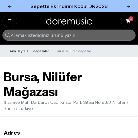
←
Sepette Ek İndirim Kodu: DR2026
→
Tümünü Gör
Tümünü gör
0
Ana Sayfa
Mağazalar
Bursa, Nilüfer Mağazası
Bursa, Nilüfer
Mağazası
İhsaniye Mah. Barbaros Cad. Kristal Park Sitesi No:98/3, Nilüfer /
Bursa / Türkiye
Adres