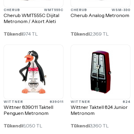
CHERUB
WMT555C
CHERUB
WSM-330
Cherub WMT555C Dijital
Cherub Analog Metronom
Metronom / Akort Aleti
Tükendi
974 TL
Tükendi
2,369 TL
WITTNER
839011
WITTNER
824
Wittner 839011 Taktell
Wittner Taktell 824 Junior
Penguen Metronom
Metronom
Tükendi
6,050 TL
Tükendi
3,360 TL