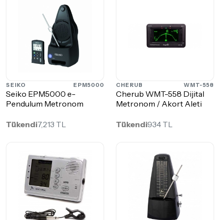
SEIKO
EPM5000
CHERUB
WMT-558
Seiko EPM5000 e-
Cherub WMT-558 Dijital
Pendulum Metronom
Metronom / Akort Aleti
Tükendi
7,213 TL
Tükendi
934 TL