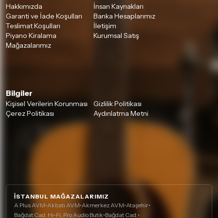
Hakkımızda
İnsan Kaynakları
Garanti ve İade Koşulları
Banka Hesaplarımız
Teslimat Koşulları
İletişim
Piyano Kiralama
Kurumsal Satış
Mağazalarımız
Bilgiler
Kişisel Verilerin Korunması
Gizlilik Politikası
Çerez Politikası
Aydınlatma Metni
İSTANBUL MAĞAZALARIMIZ
A Plus AVM
•
Akbatı AVM
•
Akmerkez AVM
•
Ataşehir
•
Bağdat Cad. Hi-Fi, Pro Audio Butik
•
Bağdat Cad.
•