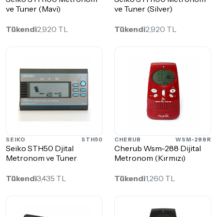
ve Tuner (Mavi)
ve Tuner (Silver)
Tükendi
2,920 TL
Tükendi
2,920 TL
SEIKO
STH50
CHERUB
WSM-288R
Seiko STH50 Djital
Cherub Wsm-288 Dijital
Metronom ve Tuner
Metronom (Kırmızı)
Tükendi
3,435 TL
Tükendi
1,260 TL