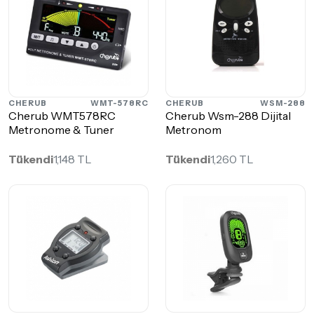
CHERUB
WMT-578RC
CHERUB
WSM-288
Cherub WMT578RC
Cherub Wsm-288 Dijital
Metronome & Tuner
Metronom
Tükendi
1,148 TL
Tükendi
1,260 TL