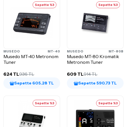
Sepette %3
Sepette %3
MUSEDO
MT-40
MUSEDO
MT-80B
Musedo MT-40 Metronom
Musedo MT-80 Kromatik
Tuner
Metronom Tuner
624 TL
936 TL
609 TL
914 TL
Sepette 605.28 TL
Sepette 590.73 TL
Sepette %3
Sepette %3