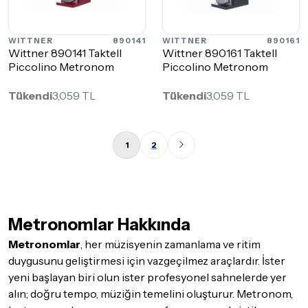
WITTNER
890141
WITTNER
890161
Wittner 890141 Taktell
Wittner 890161 Taktell
Piccolino Metronom
Piccolino Metronom
Tükendi
3,059 TL
Tükendi
3,059 TL
1
2
Metronomlar Hakkında
Metronomlar
, her müzisyenin zamanlama ve ritim
duygusunu geliştirmesi için vazgeçilmez araçlardır. İster
yeni başlayan biri olun ister profesyonel sahnelerde yer
alın; doğru tempo, müziğin temelini oluşturur. Metronom,