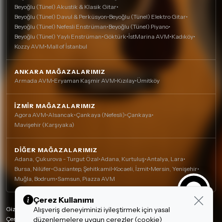
Beyoğlu (Tünel) Akustik & Klasik Gitar
•
Beyoğlu (Tünel) Davul & Perküsyon
•
Beyoğlu (Tünel) Elektro Gitar
•
Beyoğlu (Tünel) Nefesli Enstrüman
•
Beyoğlu (Tünel) Piyano
•
Beyoğlu (Tünel) Yaylı Enstrüman
•
Göktürk
•
İstMarina AVM
•
Kadıköy
•
Kozzy AVM
•
Mall of İstanbul
ANKARA MAĞAZALARIMIZ
Armada AVM
•
Eryaman Kaşmir AVM
•
Kızılay
•
Ümitköy
İZMIR MAĞAZALARIMIZ
Agora AVM
•
Alsancak
•
Çankaya (Nefesli)
•
Çankaya
•
Mavişehir (Karşıyaka)
DIĞER MAĞAZALARIMIZ
Adana, Çukurova - Turgut Özal
•
Adana, Kurtuluş
•
Antalya, Lara
•
Bursa, Nilüfer
•
Gaziantep, Şehitkamil
•
Kocaeli, İzmit
•
Mersin, Yenişehir
•
Muğla, Bodrum
•
Samsun, Piazza AVM
Çerez Kullanımı
Gizlilik Politikası
Alışveriş deneyiminizi iyileştirmek için yasal
Çerez Politikası
düzenlemelere uygun çerezler (cookie)