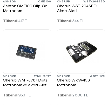
ASHTON
CME100
CHERUB
WST-2046BD
Ashton CME100 Clip-On
Cherub WST-2046BD
Metronom
Akort Aleti
Tükendi
417 TL
Tükendi
344 TL
CHERUB
WMT-578+
CHERUB
WRW-106
Cherub WMT-578+ Dijital
​Cherub WRW-106
Metronom ve Akort Aleti
Metronom
Tükendi
953 TL
Tükendi
2,806 TL