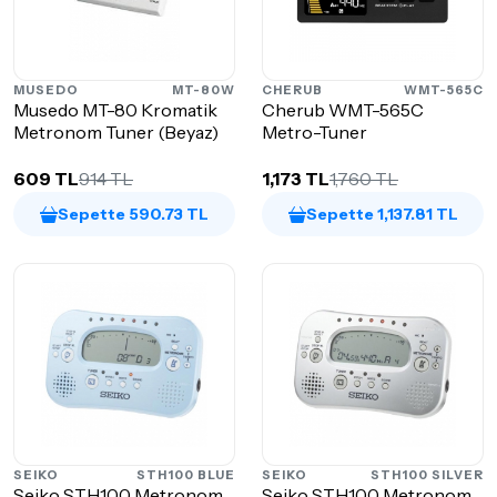
MUSEDO
MT-80W
CHERUB
WMT-565C
Musedo MT-80 Kromatik
Cherub WMT-565C
Metronom Tuner (Beyaz)
Metro-Tuner
609 TL
914 TL
1,173 TL
1,760 TL
Sepette 590.73 TL
Sepette 1,137.81 TL
SEIKO
STH100 BLUE
SEIKO
STH100 SILVER
Seiko STH100 Metronom
Seiko STH100 Metronom