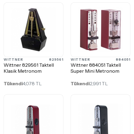
WITTNER
829561
WITTNER
884051
Wittner 829561 Taktell
Wittner 884051 Taktell
Klasik Metronom
Super Mini Metronom
Tükendi
4,078 TL
Tükendi
2,991 TL