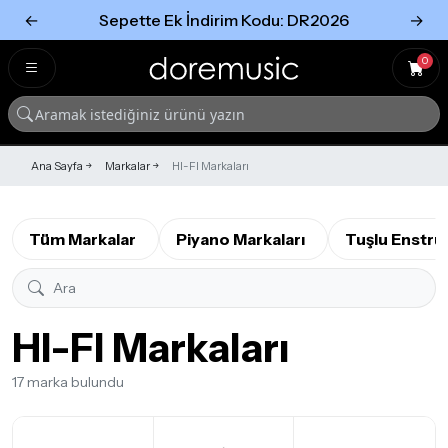
←
Sepette Ek İndirim Kodu: DR2026
→
Tümünü Gör
Tümünü gör
0
Ana Sayfa
Markalar
HI-FI Markaları
Tüm Markalar
Piyano Markaları
Tuşlu Enstrü
HI-FI Markaları
17 marka bulundu