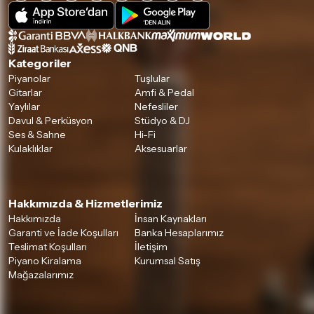
Kategoriler
Piyanolar
Tuşlular
Gitarlar
Amfi & Pedal
Yaylılar
Nefesliler
Davul & Perküsyon
Stüdyo & DJ
Ses & Sahne
Hi-Fi
Kulaklıklar
Aksesuarlar
Hakkımızda & Hizmetlerimiz
Hakkımızda
İnsan Kaynakları
Garanti ve İade Koşulları
Banka Hesaplarımız
Teslimat Koşulları
İletişim
Piyano Kiralama
Kurumsal Satış
Mağazalarımız