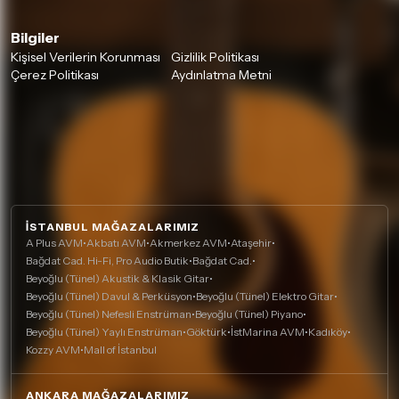
Bilgiler
Kişisel Verilerin Korunması
Gizlilik Politikası
Çerez Politikası
Aydınlatma Metni
İSTANBUL MAĞAZALARIMIZ
A Plus AVM
•
Akbatı AVM
•
Akmerkez AVM
•
Ataşehir
•
Bağdat Cad. Hi-Fi, Pro Audio Butik
•
Bağdat Cad.
•
Beyoğlu (Tünel) Akustik & Klasik Gitar
•
Beyoğlu (Tünel) Davul & Perküsyon
•
Beyoğlu (Tünel) Elektro Gitar
•
Beyoğlu (Tünel) Nefesli Enstrüman
•
Beyoğlu (Tünel) Piyano
•
Beyoğlu (Tünel) Yaylı Enstrüman
•
Göktürk
•
İstMarina AVM
•
Kadıköy
•
Kozzy AVM
•
Mall of İstanbul
ANKARA MAĞAZALARIMIZ