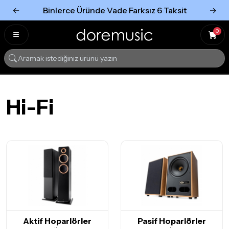
←
Binlerce Üründe Vade Farksız 6 Taksit
→
Tümünü Gör
Tümünü gör
0
Hi-Fi
Aktif Hoparlörler
Pasif Hoparlörler