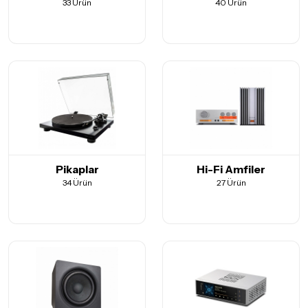
33 Ürün
40 Ürün
Pikaplar
Hi-Fi Amfiler
34 Ürün
27 Ürün