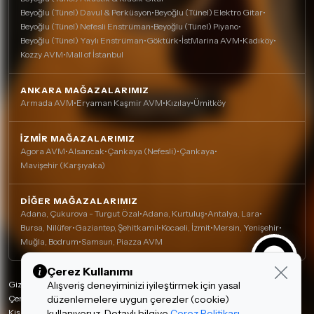
Beyoğlu (Tünel) Davul & Perküsyon
•
Beyoğlu (Tünel) Elektro Gitar
•
Beyoğlu (Tünel) Nefesli Enstrüman
•
Beyoğlu (Tünel) Piyano
•
Beyoğlu (Tünel) Yaylı Enstrüman
•
Göktürk
•
İstMarina AVM
•
Kadıköy
•
Kozzy AVM
•
Mall of İstanbul
ANKARA MAĞAZALARIMIZ
Armada AVM
•
Eryaman Kaşmir AVM
•
Kızılay
•
Ümitköy
İZMIR MAĞAZALARIMIZ
Agora AVM
•
Alsancak
•
Çankaya (Nefesli)
•
Çankaya
•
Mavişehir (Karşıyaka)
DIĞER MAĞAZALARIMIZ
Adana, Çukurova - Turgut Özal
•
Adana, Kurtuluş
•
Antalya, Lara
•
Bursa, Nilüfer
•
Gaziantep, Şehitkamil
•
Kocaeli, İzmit
•
Mersin, Yenişehir
•
Muğla, Bodrum
•
Samsun, Piazza AVM
Çerez Kullanımı
Gizlilik Politikası
Alışveriş deneyiminizi iyileştirmek için yasal
Çerez Politikası
düzenlemelere uygun çerezler (cookie)
Kişisel Verilerin Korunması
kullanıyoruz. Detaylı bilgiye
Çerez Politikası