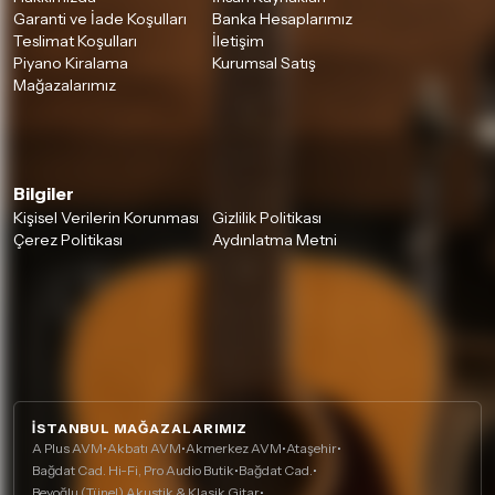
Garanti ve İade Koşulları
Banka Hesaplarımız
Teslimat Koşulları
İletişim
Piyano Kiralama
Kurumsal Satış
Mağazalarımız
Bilgiler
Kişisel Verilerin Korunması
Gizlilik Politikası
Çerez Politikası
Aydınlatma Metni
İSTANBUL MAĞAZALARIMIZ
A Plus AVM
•
Akbatı AVM
•
Akmerkez AVM
•
Ataşehir
•
Bağdat Cad. Hi-Fi, Pro Audio Butik
•
Bağdat Cad.
•
Beyoğlu (Tünel) Akustik & Klasik Gitar
•