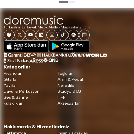
Türkiye'nin En Büyük Müzik Aletleri Mağazalar Zinciri
Kategoriler
Piyanolar
Tuşlular
Gitarlar
Amfi & Pedal
Yaylılar
Nefesliler
Davul & Perküsyon
Stüdyo & DJ
Ses & Sahne
Hi-Fi
Kulaklıklar
Aksesuarlar
Hakkımızda & Hizmetlerimiz
Hakkımızda
İnsan Kaynakları