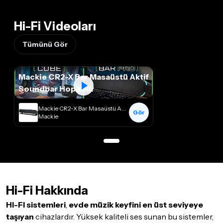
Hi-Fi Videoları
Tümünü Gör
Mackie CR2-X Bar Masaüstü Aktif
Soundbar Hoparlör
Mackie CR2-X Bar Masaüstü Aktif Soundbar Hoparlör
Gör
Mackie
Hi-Fi Hakkında
HI-FI sistemleri
,
evde müzik keyfini en üst seviyeye
taşıyan
cihazlardır. Yüksek kaliteli ses sunan bu sistemler,