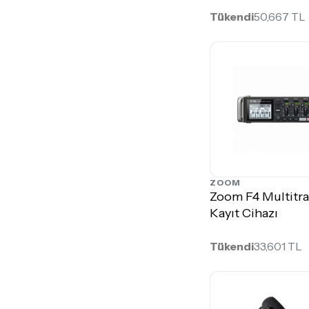
Tükendi
50,667 TL
ZOOM
Zoom F4 Multitra
Kayıt Cihazı
Tükendi
33,601 TL