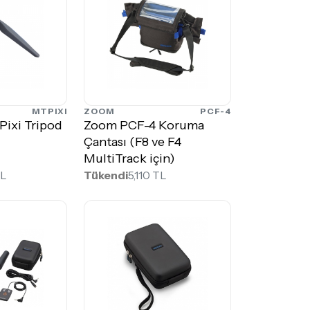
MTPIXI
ZOOM
PCF-4
Pixi Tripod
Zoom PCF-4 Koruma
Çantası (F8 ve F4
MultiTrack için)
TL
Tükendi
5,110 TL