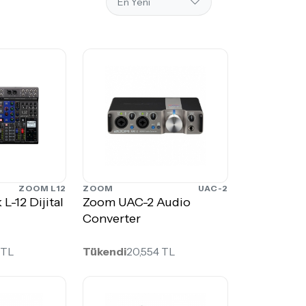
ZOOM L12
ZOOM
UAC-2
L-12 Dijital
Zoom UAC-2 Audio
Converter
 TL
Tükendi
20,554 TL