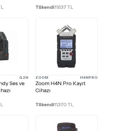
TL
Tükendi
11,637 TL
Q2N
ZOOM
H4NPRO
dy Ses ve
Zoom H4N Pro Kayıt
ihazı
Cihazı
TL
Tükendi
11,370 TL