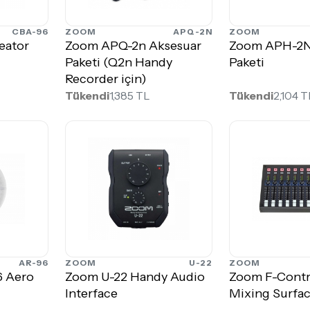
CBA-96
ZOOM
APQ-2N
ZOOM
eator
Zoom APQ-2n Aksesuar
Zoom APH-2N
Paketi (Q2n Handy
Paketi
Recorder için)
Tükendi
1,385 TL
Tükendi
2,104 T
AR-96
ZOOM
U-22
ZOOM
 Aero
Zoom U-22 Handy Audio
Zoom F-Contr
Interface
Mixing Surfa