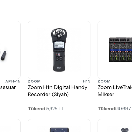
APH-1N
ZOOM
H1N
ZOOM
sesuar
Zoom H1n Digital Handy
Zoom LiveTrak 
Recorder (Siyah)
Mikser
Tükendi
5,325 TL
Tükendi
49,687