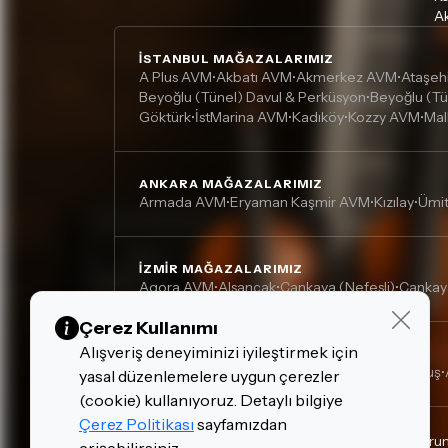
Ak
İSTANBUL MAĞAZALARIMIZ
A Plus AVM
Akbatı AVM
Akmerkez AVM
Ataşeh
•
•
•
Beyoğlu (Tünel) Davul & Perküsyon
Beyoğlu (Tü
•
Göktürk
İstMarina AVM
Kadıköy
Kozzy AVM
Mal
•
•
•
•
ANKARA MAĞAZALARIMIZ
Armada AVM
Eryaman Kaşmir AVM
Kızılay
Ümi
•
•
•
İZMIR MAĞAZALARIMIZ
Agora AVM
Alsancak
Çankaya (Nefesli)
Çankay
•
•
•
Çerez Kullanımı
Alışveriş deneyiminizi iyileştirmek için
DIĞER MAĞAZALARIMIZ
Adana, Çukurova - Turgut Özal
Adana, Kurtuluş
•
•
yasal düzenlemelere uygun çerezler
(cookie) kullanıyoruz. Detaylı bilgiye
Çerez Politikası
sayfamızdan
Gizlilik Politikası
Çerez Politikası
Kişisel Verilerin Kor