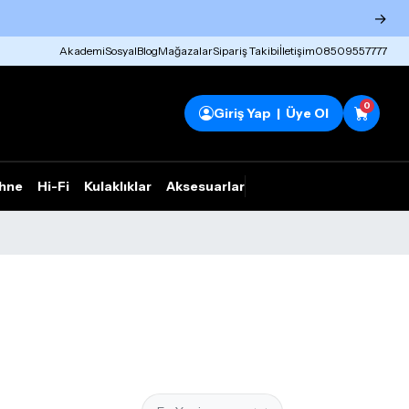
→
Akademi
Sosyal
Blog
Mağazalar
Sipariş Takibi
İletişim
08509557777
0
Giriş Yap | Üye Ol
hne
Hi-Fi
Kulaklıklar
Aksesuarlar
Rhym Outlet