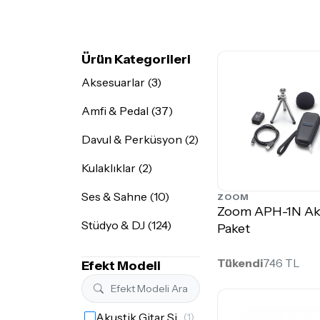
Ürün Kategorileri
Aksesuarlar (3)
Amfi & Pedal (37)
Davul & Perküsyon (2)
Kulaklıklar (2)
Ses & Sahne (10)
ZOOM
Zoom APH-1N Ak
Stüdyo & DJ (124)
Paket
Tükendi
746 TL
Efekt Modeli
Akustik Gitar Simülatörü
(1)