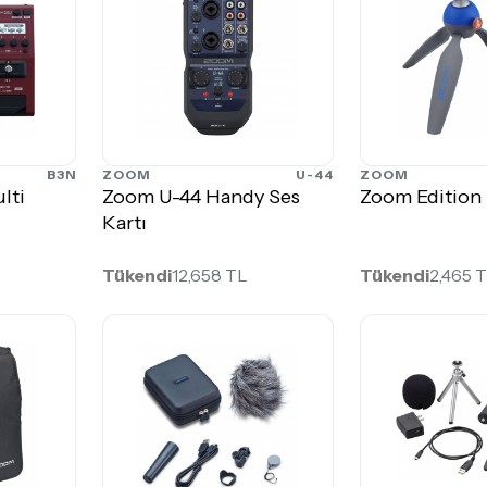
B3N
ZOOM
U-44
ZOOM
lti
Zoom U-44 Handy Ses
Zoom Edition 
Kartı
Tükendi
12,658 TL
Tükendi
2,465 