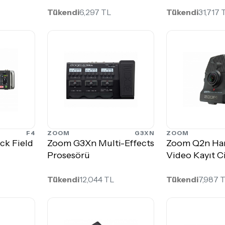
Tükendi
6,297 TL
Tükendi
31,717 
F4
ZOOM
G3XN
ZOOM
ck Field
Zoom G3Xn Multi-Effects
Zoom Q2n Han
Prosesörü
Video Kayıt C
Tükendi
12,044 TL
Tükendi
7,987 