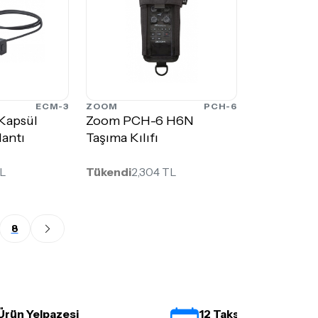
ECM-3
ZOOM
PCH-6
Kapsül
Zoom PCH-6 H6N
antı
Taşıma Kılıfı
TL
Tükendi
2,304 TL
8
Ürün Yelpazesi
12 Taksit İmkanı