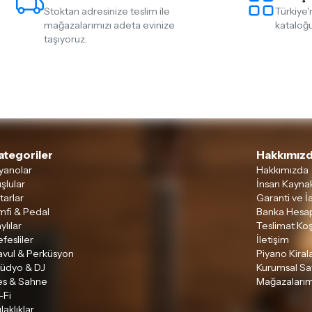
Stoktan adresinize teslim ile
Türkiye'
mağazalarımızı adeta evinize
kataloğu
taşıyoruz.
ategoriler
Hakkımızd
yanolar
Hakkımızda
şlular
İnsan Kaynak
tarlar
Garanti ve İ
mfi & Pedal
Banka Hesap
ylılar
Teslimat Koş
fesliler
İletişim
avul & Perküsyon
Piyano Kira
tüdyo & DJ
Kurumsal Sa
es & Sahne
Mağazalarım
-Fi
laklıklar