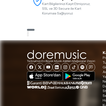
Kart Bilgilerinizi Kayıt Etmiyoruz,
SSL ve 3D Secure ile Kart
Koruması Sağlıyoruz
K
Pi
Türkiye'nin En Büyük Müzik Aletleri Mağazalar Zinciri
Tu
Gi
A
Ya
Ne
D
S
S
Hi
Ku