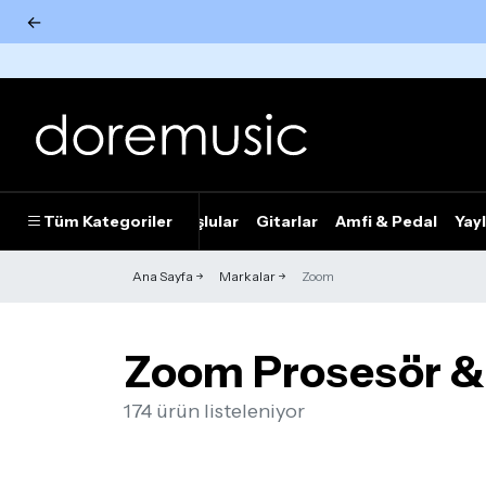
←
Tümünü Gör
Tüm Kategoriler
Piyanolar
Tuşlular
Gitarlar
Amfi & Pedal
Yayl
Ana Sayfa
Markalar
Zoom
Zoom Prosesör & 
174 ürün listeleniyor