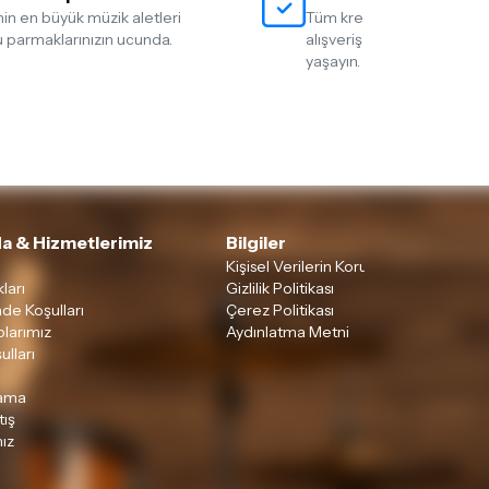
nin en büyük müzik aletleri
Tüm kredi kartlarına 12 tak
 parmaklarınızın ucunda.
alışveriş yapmanın rahatlığ
yaşayın.
a & Hizmetlerimiz
Bilgiler
Kişisel Verilerin Korunması
ları
Gizlilik Politikası
ade Koşulları
Çerez Politikası
larımız
Aydınlatma Metni
ulları
lama
tış
ız