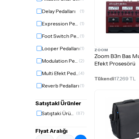
Delay Pedalları
(1)
Expression Pedalları
(1)
Foot Switch Pedalları
(1)
Looper Pedalları
(1)
ZOOM
Zoom B3n Bas Mu
Modulation Pedalları
(2)
Efekt Prosesörü
Multi Efekt Pedalları
(4)
Tükendi
17,269 TL
Reverb Pedalları
(1)
Satıştaki Ürünler
Satıştaki Ürünler
(87)
Fiyat Aralığı