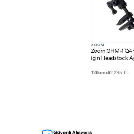
ZOOM
Zoom GHM-1 Q4 
için Headstock A
Tükendi
2,285 TL
Güvenli Alışveriş