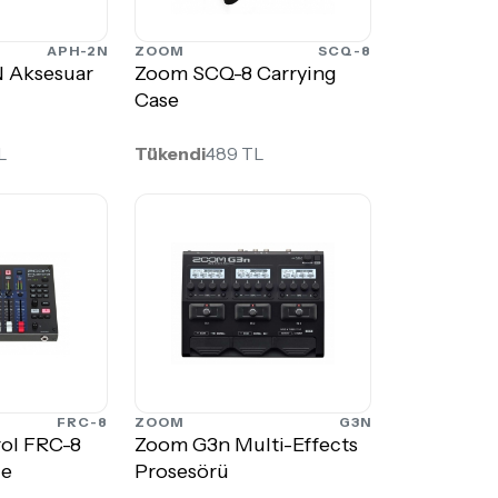
APH-2N
ZOOM
SCQ-8
 Aksesuar
Zoom SCQ-8 Carrying
Case
L
Tükendi
489 TL
FRC-8
ZOOM
G3N
ol FRC-8
Zoom G3n Multi-Effects
ce
Prosesörü