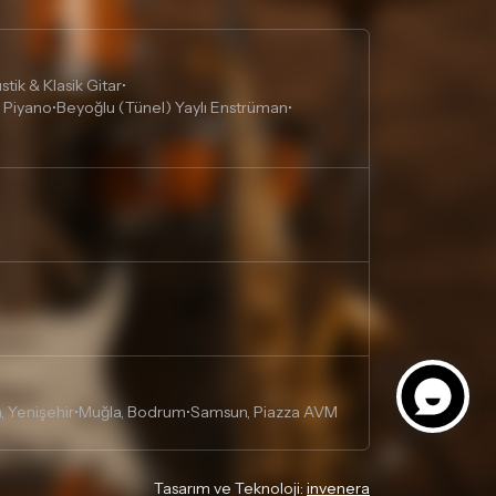
tik & Klasik Gitar
•
 Piyano
Beyoğlu (Tünel) Yaylı Enstrüman
•
•
, Yenişehir
Muğla, Bodrum
Samsun, Piazza AVM
•
•
Tasarım ve Teknoloji:
invenera