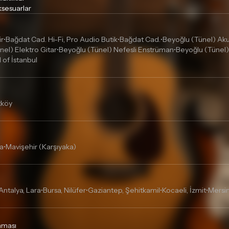
sesuarlar
ir
Bağdat Cad. Hi-Fi, Pro Audio Butik
Bağdat Cad.
Beyoğlu (Tünel) Akus
•
•
•
nel) Elektro Gitar
Beyoğlu (Tünel) Nefesli Enstrüman
Beyoğlu (Tünel)
•
•
l of İstanbul
tköy
a
Mavişehir (Karşıyaka)
•
Antalya, Lara
Bursa, Nilüfer
Gaziantep, Şehitkamil
Kocaeli, İzmit
Mersin
•
•
•
•
unması