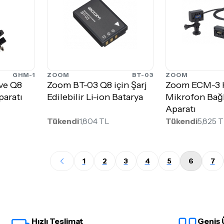
GHM-1
ZOOM
BT-03
ZOOM
ve Q8
Zoom BT-03 Q8 için Şarj
Zoom ECM-3 
paratı
Edilebilir Li-ion Batarya
Mikrofon Bağl
Aparatı
Tükendi
1,804 TL
Tükendi
5,825 
1
2
3
4
5
6
7
Hızlı Teslimat
Geniş 