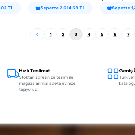
.02 TL
Sepette 2,014.69 TL
Sepette 1
1
2
3
4
5
6
7
Hızlı Teslimat
Geniş 
Stoktan adresinize teslim ile
Türkiye'
mağazalarımızı adeta evinize
kataloğu
taşıyoruz.