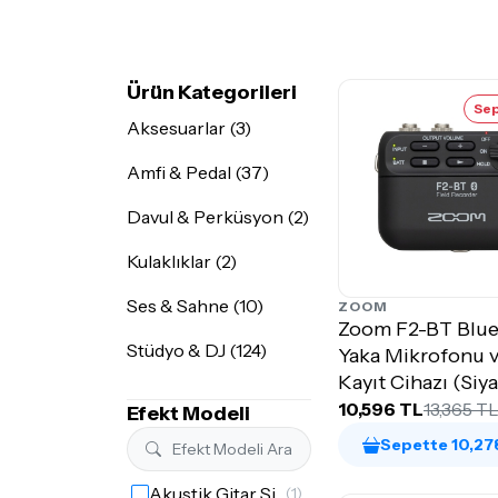
Ürün Kategorileri
Sep
Aksesuarlar (3)
Amfi & Pedal (37)
Davul & Perküsyon (2)
Kulaklıklar (2)
Ses & Sahne (10)
ZOOM
Zoom F2-BT Blue
Stüdyo & DJ (124)
Yaka Mikrofonu v
Kayıt Cihazı (Siy
10,596 TL
13,365 T
Efekt Modeli
Sepette 10,27
Akustik Gitar Simülatörü
(1)