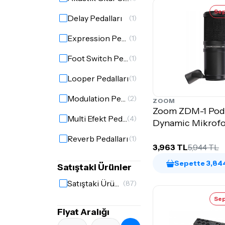
Sep
Delay Pedalları
(1)
Expression Pedalları
(1)
Foot Switch Pedalları
(1)
Looper Pedalları
(1)
Modulation Pedalları
(2)
ZOOM
Zoom ZDM-1 Pod
Multi Efekt Pedalları
(4)
Dynamic Mikrof
Reverb Pedalları
(1)
3,963 TL
5,944 TL
Sepette 3,844
Satıştaki Ürünler
Satıştaki Ürünler
(87)
Sep
Fiyat Aralığı