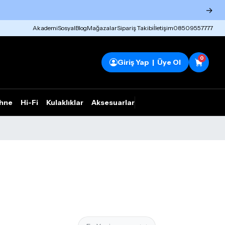
→
Akademi
Sosyal
Blog
Mağazalar
Sipariş Takibi
İletişim
08509557777
0
Giriş Yap | Üye Ol
hne
Hi-Fi
Kulaklıklar
Aksesuarlar
Rhym Outlet