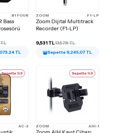
B1 FOUR
ZOOM
F1-LP
 Bass
Zoom Dijital Multitrack
rosesörü
Recorder (F1-LP)
 TL
9,531 TL
13,578 TL
,073.24 TL
Sepette 9,245.07 TL
Sepette %3
Sepette %3
AC-2
ZOOM
AIH-1
ustik
Zoom AIH Kayıt Cihazı