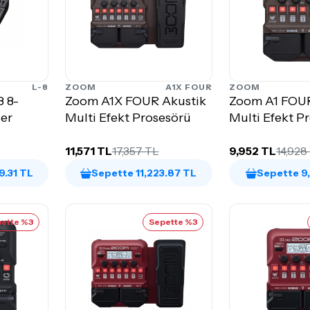
L-8
ZOOM
A1X FOUR
ZOOM
8 8-
Zoom A1X FOUR Akustik
Zoom A1 FOUR
ser
Multi Efekt Prosesörü
Multi Efekt P
11,571 TL
17,357 TL
9,952 TL
14,928
9.31 TL
Sepette 11,223.87 TL
Sepette 9
ette %3
Sepette %3