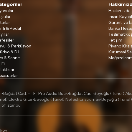
ategoriler
Hakkımızd
yanolar
Hakkımızda
şlular
İnsan Kaynak
tarlar
Garanti ve İ
mfi & Pedal
Banka Hesap
ylılar
Teslimat Koş
fesliler
İletişim
avul & Perküsyon
Piyano Kira
tüdyo & DJ
Kurumsal Sa
es & Sahne
Mağazalarım
-Fi
laklıklar
sesuarlar
ir
Bağdat Cad. Hi-Fi, Pro Audio Butik
Bağdat Cad.
Beyoğlu (Tünel) Akus
•
•
•
nel) Elektro Gitar
Beyoğlu (Tünel) Nefesli Enstrüman
Beyoğlu (Tünel)
•
•
l of İstanbul
tköy