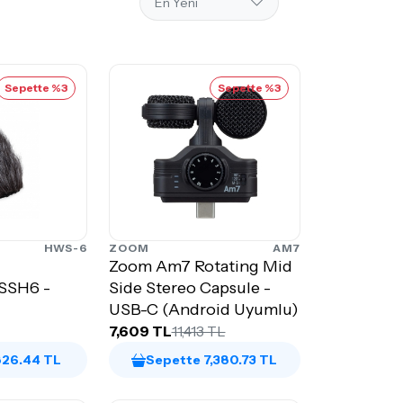
Sepette %3
Sepette %3
HWS-6
ZOOM
AM7
Zoom Am7 Rotating Mid
SSH6 -
Side Stereo Capsule -
USB-C (Android Uyumlu)
7,609 TL
11,413 TL
826.44 TL
Sepette 7,380.73 TL