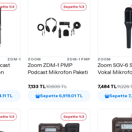
ette %3
Sepette %3
ZDM-1
ZOOM
ZDM-1 PMP
ZOOM
cast
Zoom ZDM-1 PMP
Zoom SGV-6 
on
Podcast Mikrofon Paketi
Vokal Mikrof
7,133 TL
10,699 TL
7,484 TL
11,226
.11 TL
Sepette 6,919.01 TL
Sepette 7
ette %3
Sepette %3