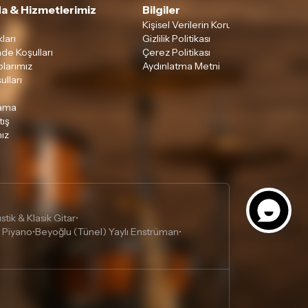
a & Hizmetlerimiz
Bilgiler
Kişisel Verilerin Korunması
ları
Gizlilik Politikası
ade Koşulları
Çerez Politikası
larımız
Aydınlatma Metni
ulları
lama
tış
ız
tik & Klasik Gitar
•
 Piyano
Beyoğlu (Tünel) Yaylı Enstrüman
•
•