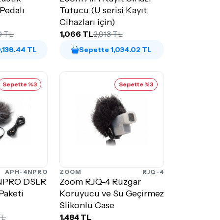
Pedalı
Tutucu (U serisi Kayıt
Cihazları için)
9 TL
1,066 TL
2,913 TL
,138.44 TL
Sepette 1,034.02 TL
Sepette %3
Sepette %3
APH-4NPRO
ZOOM
RJQ-4
NPRO DSLR
Zoom RJQ-4 Rüzgar
Paketi
Koruyucu ve Su Geçirmez
Slikonlu Case
TL
1,484 TL