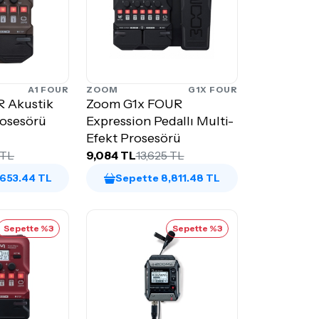
A1 FOUR
ZOOM
G1X FOUR
 Akustik
Zoom G1x FOUR
rosesörü
Expression Pedallı Multi-
Efekt Prosesörü
 TL
9,084 TL
13,625 TL
,653.44 TL
Sepette 8,811.48 TL
Sepette %3
Sepette %3