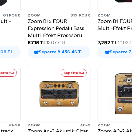
G1 FOUR
ZOOM
B1X FOUR
ZOOM
lti-
Zoom B1x FOUR
Zoom B1 FOUR
Expression Pedallı Bass
Multi-Efekt P
Multi-Efekt Prosesörü
8,718 TL
13,077 TL
7,292 TL
10,937
.09 TL
Sepette 8,456.46 TL
Sepette 7
ette %3
Sepette %3
F1-SP
ZOOM
AC-3
ZOOM
itrack
Zoom Ac-3 Akustik Gitar
Zoom AC-2 Ak