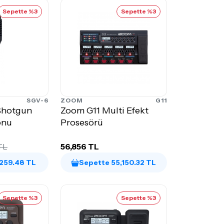
Sepette %3
Sepette %3
SGV-6
ZOOM
G11
Shotgun
Zoom G11 Multi Efekt
onu
Prosesörü
 TL
56,856 TL
,259.48 TL
Sepette 55,150.32 TL
Sepette %3
Sepette %3