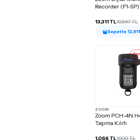
Recorder (F1-SP)
13,311 TL
19,647 TL
Sepette 12,91
Sep
ZOOM
Zoom PCH-4N H
Taşıma Kılıfı
1,066 TL
1,999 TL