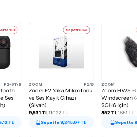
ette %3
Sepette %3
F2-BT/B
ZOOM
F2/B
ZOOM
tooth
Zoom F2 Yaka Mikrofonu
Zoom HWS-6
e Ses
ve Ses Kayıt Cihazı
Windscreen (
ah)
(Siyah)
SGH6 için)
L
9,531 TL
11,022 TL
852 TL
1,651 TL
8.12 TL
Sepette 9,245.07 TL
Sepette 