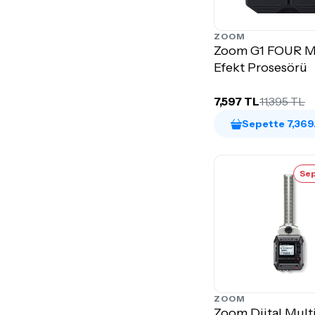
ZOOM
Zoom G1 FOUR Mu
Efekt Prosesörü
7,597 TL
11,395 TL
Sepette 7,369
Sep
ZOOM
Zoom Dijtal Mult