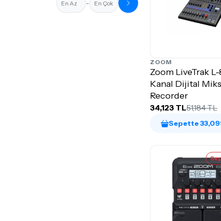
-
ZOOM
Zoom LiveTrak L-
Kanal Dijital Mik
Recorder
34,123 TL
51,184 TL
Sepette 33,09
Sep