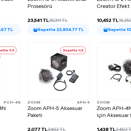
Prosesörü
Creator Efekt 
23,541 TL
35,311 TL
10,452 TL
16,25
1.67 TL
Sepette 22,834.77 TL
Sepette 10
ette %3
Sepette %3
PCH-4N
ZOOM
APH-5
ZOOM
4N
Zoom APH-5 Aksesuar
Zoom APH-4
Paketi
için Aksesuar 
2,077 TL
3,462 TL
1,438 TL
2,450 