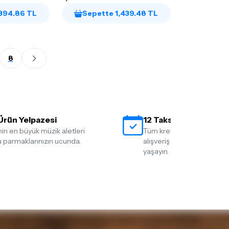
,394.86 TL
Sepette 1,439.48 TL
8
Ürün Yelpazesi
12 Taksit İmkanı
nin en büyük müzik aletleri
Tüm kredi kartlarına 12 tak
 parmaklarınızın ucunda.
alışveriş yapmanın rahatlığ
yaşayın.