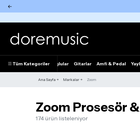
←
Tümünü Gör
Tüm Kategoriler
Piyanolar
Tuşlular
Gitarlar
Amfi & Pedal
Yayl
Ana Sayfa
Markalar
Zoom
Zoom Prosesör & 
174 ürün listeleniyor