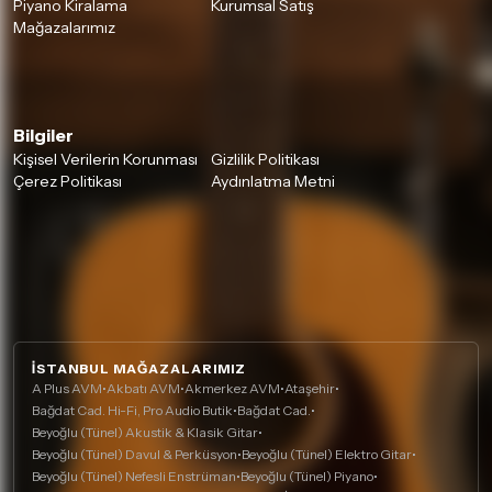
Piyano Kiralama
Kurumsal Satış
Mağazalarımız
Bilgiler
Kişisel Verilerin Korunması
Gizlilik Politikası
Çerez Politikası
Aydınlatma Metni
İSTANBUL MAĞAZALARIMIZ
A Plus AVM
•
Akbatı AVM
•
Akmerkez AVM
•
Ataşehir
•
Bağdat Cad. Hi-Fi, Pro Audio Butik
•
Bağdat Cad.
•
Beyoğlu (Tünel) Akustik & Klasik Gitar
•
Beyoğlu (Tünel) Davul & Perküsyon
•
Beyoğlu (Tünel) Elektro Gitar
•
Beyoğlu (Tünel) Nefesli Enstrüman
•
Beyoğlu (Tünel) Piyano
•