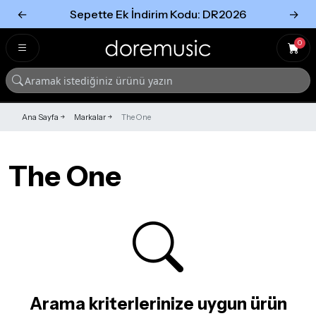
←
Sepette Ek İndirim Kodu: DR2026
→
Tümünü Gör
Tümünü gör
0
Ana Sayfa
Markalar
The One
The One
Arama kriterlerinize uygun ürün