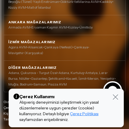
Beyoğlu (Tünel) Yaylı Enstrüman
•
Göktürk
•
İstMarina AVM
•
Kadıköy
•
Kozzy AVM
•
Mall of İstanbul
ANKARA MAĞAZALARIMIZ
Armada AVM
•
Eryaman Kaşmir AVM
•
Kızılay
•
Ümitköy
İZMIR MAĞAZALARIMIZ
Agora AVM
•
Alsancak
•
Çankaya (Nefesli)
•
Çankaya
•
Mavişehir (Karşıyaka)
DIĞER MAĞAZALARIMIZ
Adana, Çukurova - Turgut Özal
•
Adana, Kurtuluş
•
Antalya, Lara
•
Bursa, Nilüfer
•
Gaziantep, Şehitkamil
•
Kocaeli, İzmit
•
Mersin, Yenişehir
•
Muğla, Bodrum
•
Samsun, Piazza AVM
Çerez Kullanımı
Gizlilik Politikası
Alışveriş deneyiminizi iyileştirmek için yasal
Çerez Politikası
düzenlemelere uygun çerezler (cookie)
Kişisel Verilerin Korunması
kullanıyoruz. Detaylı bilgiye
Çerez Politikası
Tasarım ve Teknoloji:
sayfamızdan erişebilirsiniz.
invenera