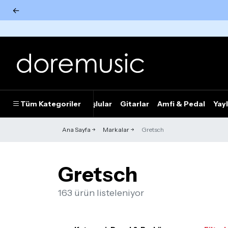
←
Tümünü Gör
Tüm Kategoriler
Piyanolar
Tuşlular
Gitarlar
Amfi & Pedal
Yayl
Ana Sayfa
Markalar
Gretsch
Gretsch
163 ürün listeleniyor