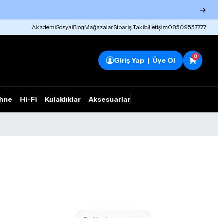
→
Akademi
Sosyal
Blog
Mağazalar
Sipariş Takibi
İletişim
08509557777
0
Giriş Yap | Üye Ol
hne
Hi-Fi
Kulaklıklar
Aksesuarlar
Rhym Outlet