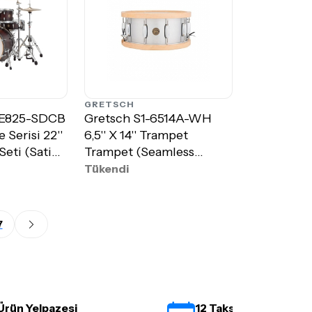
GRETSCH
-E825-SDCB
Gretsch S1-6514A-WH
 Serisi 22''
6,5'' X 14'' Trampet
Seti (Satin
Trampet (Seamless
Aluminum)
Tükendi
7
Ürün Yelpazesi
12 Taksit İmkanı