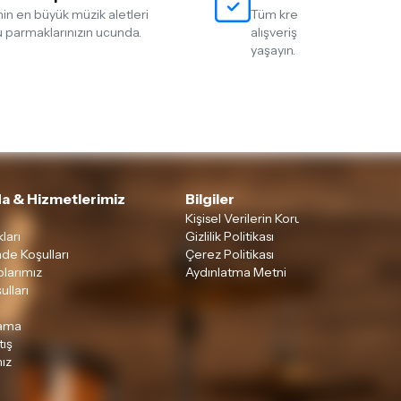
nin en büyük müzik aletleri
Tüm kredi kartlarına 12 tak
 parmaklarınızın ucunda.
alışveriş yapmanın rahatlığ
yaşayın.
a & Hizmetlerimiz
Bilgiler
Kişisel Verilerin Korunması
ları
Gizlilik Politikası
ade Koşulları
Çerez Politikası
larımız
Aydınlatma Metni
ulları
lama
tış
ız