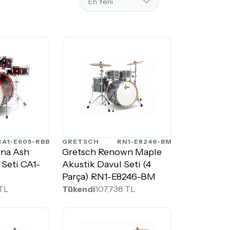
CA1-E605-RBB
GRETSCH
RN1-E8246-BM
ina Ash
Gretsch Renown Maple
 Seti CA1-
Akustik Davul Seti (4
Parça) RN1-E8246-BM
 TL
Tükendi
107,738 TL