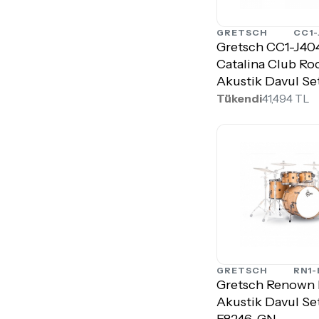
GRETSCH
CC1-
Gretsch CC1-J4
Catalina Club Ro
Akustik Davul Se
Tükendi
41,494 TL
GRETSCH
RN1-
Gretsch Renown
Akustik Davul Se
E8246-GN