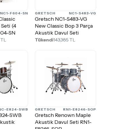
NC1-F604-SN
GRETSCH
NC1-S483-VG
lassic
Gretsch NC1-S483-VG
Seti (4
New Classic Bop 3 Parça
604-SN
Akustik Davul Seti
 TL
Tükendi
143,385 TL
NC-E824-SWB
GRETSCH
RN1-E8246-SOP
E824-SWB
Gretsch Renown Maple
kustik
Akustik Davul Seti RN1-
E8246-SOP