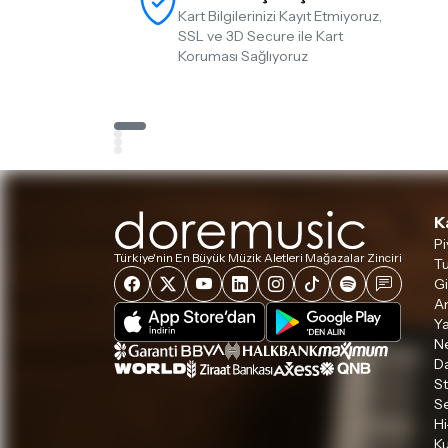
Kart Bilgilerinizi Kayıt Etmiyoruz,
SSL ve 3D Secure ile Kart
Koruması Sağlıyoruz
K
Pi
Türkiye'nin En Büyük Müzik Aletleri Mağazalar Zinciri
Tu
Gi
A
Ya
Ne
D
S
S
Hi
Ku