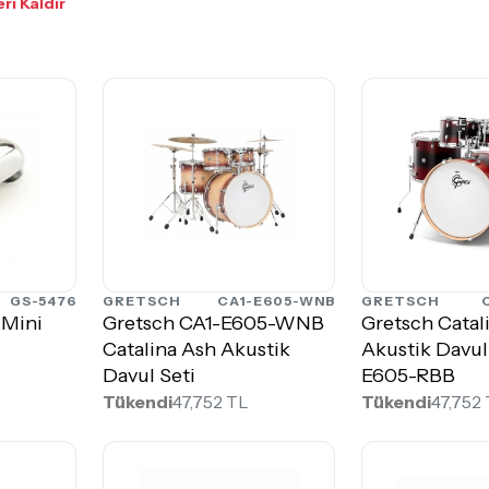
eri Kaldır
GS-5476
GRETSCH
CA1-E605-WNB
GRETSCH
 Mini
Gretsch CA1-E605-WNB
Gretsch Catal
Catalina Ash Akustik
Akustik Davul
Davul Seti
E605-RBB
Tükendi
47,752 TL
Tükendi
47,752