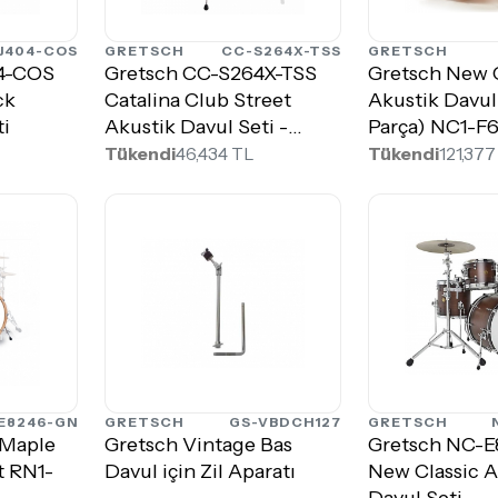
J404-COS
GRETSCH
CC-S264X-TSS
GRETSCH
04-COS
Gretsch CC-S264X-TSS
Gretsch New C
ck
Catalina Club Street
Akustik Davul 
ti
Akustik Davul Seti -
Parça) NC1-F
Silver Sparkle
Tükendi
46,434 TL
Tükendi
121,377
E8246-GN
GRETSCH
GS-VBDCH127
GRETSCH
 Maple
Gretsch Vintage Bas
Gretsch NC-
t RN1-
Davul için Zil Aparatı
New Classic A
Davul Seti