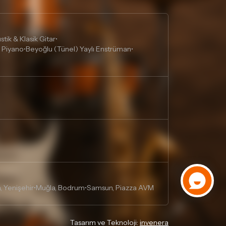
tik & Klasik Gitar
•
 Piyano
Beyoğlu (Tünel) Yaylı Enstrüman
•
•
, Yenişehir
Muğla, Bodrum
Samsun, Piazza AVM
•
•
Tasarım ve Teknoloji:
invenera