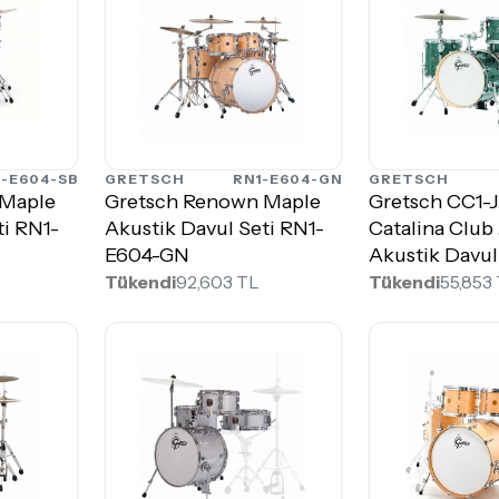
1-E604-SB
GRETSCH
RN1-E604-GN
GRETSCH
 Maple
Gretsch Renown Maple
Gretsch CC1-J484-OT
ti RN1-
Akustik Davul Seti RN1-
Catalina Club
E604-GN
Akustik Davul
Tükendi
92,603 TL
Tükendi
55,853