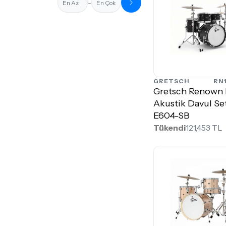
-
GRETSCH
RN
Gretsch Renown
Akustik Davul Se
E604-SB
Tükendi
121,453 TL