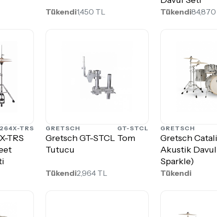
Tükendi
1,450 TL
Tükendi
84,870
264X-TRS
GRETSCH
GT-STCL
GRETSCH
4X-TRS
Gretsch GT-STCL Tom
Gretsch Catal
eet
Tutucu
Akustik Davul 
ti
Sparkle)
Tükendi
2,964 TL
Tükendi