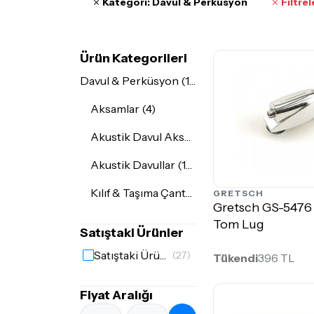
Kategori: Davul & Perküsyon
Filtrel
Ürün Kategorileri
Davul & Perküsyon (163)
Aksamlar (4)
Akustik Davul Aksesuarları (2)
Akustik Davullar (155)
Kılıf & Taşıma Çantaları (3)
GRETSCH
Gretsch GS-5476
Tom Lug
Satıştaki Ürünler
Satıştaki Ürünler
(27)
Tükendi
396 TL
Fiyat Aralığı