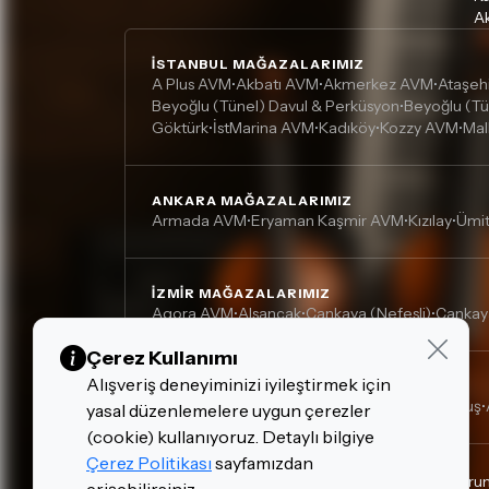
Ak
İSTANBUL MAĞAZALARIMIZ
A Plus AVM
Akbatı AVM
Akmerkez AVM
Ataşeh
•
•
•
Beyoğlu (Tünel) Davul & Perküsyon
Beyoğlu (Tü
•
Göktürk
İstMarina AVM
Kadıköy
Kozzy AVM
Mal
•
•
•
•
ANKARA MAĞAZALARIMIZ
Armada AVM
Eryaman Kaşmir AVM
Kızılay
Ümi
•
•
•
İZMIR MAĞAZALARIMIZ
Agora AVM
Alsancak
Çankaya (Nefesli)
Çankay
•
•
•
Çerez Kullanımı
Alışveriş deneyiminizi iyileştirmek için
DIĞER MAĞAZALARIMIZ
Adana, Çukurova - Turgut Özal
Adana, Kurtuluş
•
•
yasal düzenlemelere uygun çerezler
(cookie) kullanıyoruz. Detaylı bilgiye
Çerez Politikası
sayfamızdan
Gizlilik Politikası
Çerez Politikası
Kişisel Verilerin Kor