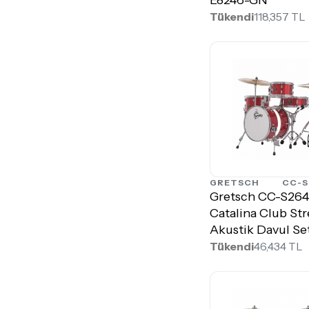
Tükendi
118,357 TL
GRETSCH
CC-S
Gretsch CC-S26
Catalina Club Str
Akustik Davul Se
Tükendi
46,434 TL