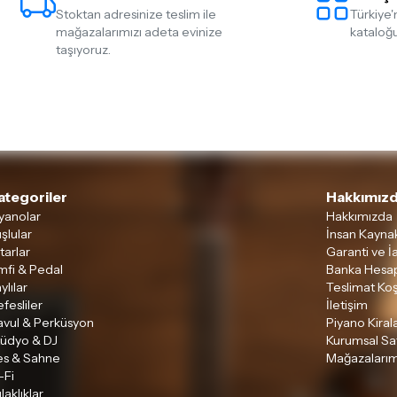
Stoktan adresinize teslim ile
Türkiye'
mağazalarımızı adeta evinize
kataloğu
taşıyoruz.
ategoriler
Hakkımızd
yanolar
Hakkımızda
şlular
İnsan Kaynak
tarlar
Garanti ve İ
mfi & Pedal
Banka Hesap
ylılar
Teslimat Koş
fesliler
İletişim
avul & Perküsyon
Piyano Kira
tüdyo & DJ
Kurumsal Sa
es & Sahne
Mağazalarım
-Fi
laklıklar