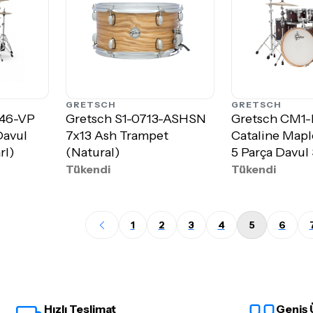
GRETSCH
GRETSCH
246-VP
Gretsch S1-0713-ASHSN
Gretsch CM1
Davul
7x13 Ash Trampet
Cataline Maple
rl)
(Natural)
5 Parça Davul 
Da...
Tükendi
Tükendi
1
2
3
4
5
6
Hızlı Teslimat
Geniş 