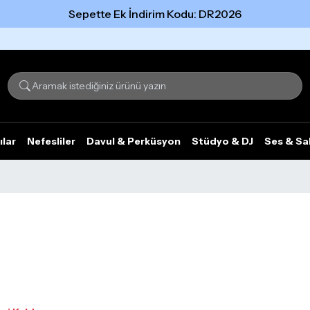
Sepette Ek İndirim Kodu: DR2026
Tümünü gör
ılar
Nefesliler
Davul & Perküsyon
Stüdyo & DJ
Ses & Sa