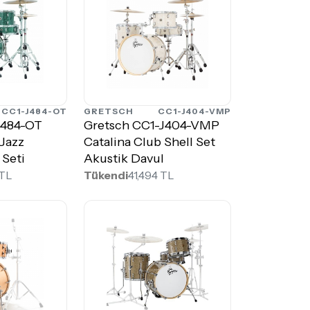
CC1-J484-OT
GRETSCH
CC1-J404-VMP
Gretsch CC1-J404-VMP
 Jazz
Catalina Club Shell Set
 Seti
Akustik Davul
 TL
Tükendi
41,494 TL