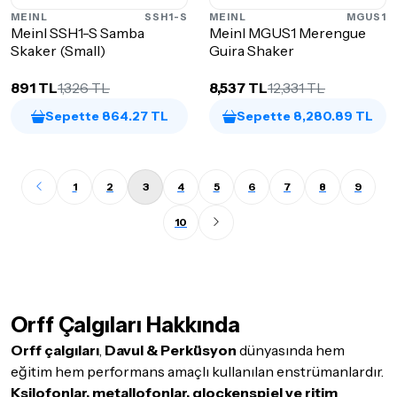
MEINL
SSH1-S
MEINL
MGUS1
Meinl SSH1-S Samba
Meinl MGUS1 Merengue
Skaker (Small)
Guira Shaker
891 TL
1,326 TL
8,537 TL
12,331 TL
Sepette 864.27 TL
Sepette 8,280.89 TL
1
2
3
4
5
6
7
8
9
10
Orff Çalgıları Hakkında
Orff çalgıları
,
Davul & Perküsyon
dünyasında hem
eğitim hem performans amaçlı kullanılan enstrümanlardır.
Ksilofonlar, metallofonlar, glockenspiel ve ritim