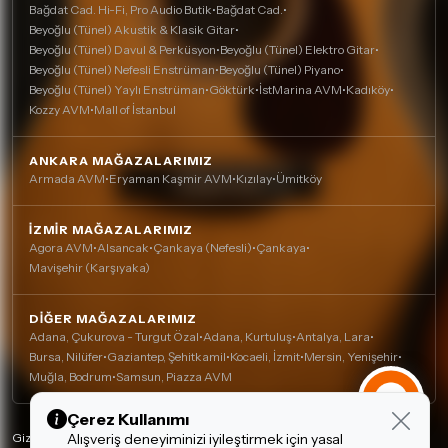
Bağdat Cad. Hi-Fi, Pro Audio Butik
•
Bağdat Cad.
•
Beyoğlu (Tünel) Akustik & Klasik Gitar
•
Beyoğlu (Tünel) Davul & Perküsyon
•
Beyoğlu (Tünel) Elektro Gitar
•
Beyoğlu (Tünel) Nefesli Enstrüman
•
Beyoğlu (Tünel) Piyano
•
Beyoğlu (Tünel) Yaylı Enstrüman
•
Göktürk
•
İstMarina AVM
•
Kadıköy
•
Kozzy AVM
•
Mall of İstanbul
ANKARA MAĞAZALARIMIZ
Armada AVM
•
Eryaman Kaşmir AVM
•
Kızılay
•
Ümitköy
İZMIR MAĞAZALARIMIZ
Agora AVM
•
Alsancak
•
Çankaya (Nefesli)
•
Çankaya
•
Mavişehir (Karşıyaka)
DIĞER MAĞAZALARIMIZ
Adana, Çukurova - Turgut Özal
•
Adana, Kurtuluş
•
Antalya, Lara
•
Bursa, Nilüfer
•
Gaziantep, Şehitkamil
•
Kocaeli, İzmit
•
Mersin, Yenişehir
•
Muğla, Bodrum
•
Samsun, Piazza AVM
Çerez Kullanımı
Gizlilik Politikası
Alışveriş deneyiminizi iyileştirmek için yasal