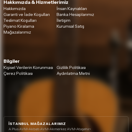
Hakkımızda & Hizmetlerimiz
Hakkımızda
İnsan Kaynakları
Garanti ve İade Koşulları
Banka Hesaplarımız
Teslimat Koşulları
İletişim
Piyano Kiralama
Kurumsal Satış
Mağazalarımız
Bilgiler
Kişisel Verilerin Korunması
Gizlilik Politikası
Çerez Politikası
Aydınlatma Metni
İSTANBUL MAĞAZALARIMIZ
A Plus AVM
•
Akbatı AVM
•
Akmerkez AVM
•
Ataşehir
•