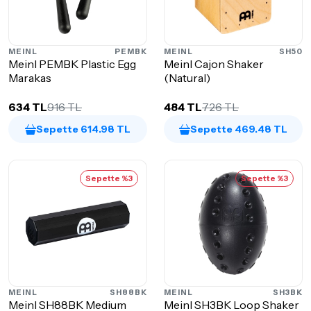
MEINL
PEMBK
MEINL
SH50
Meinl PEMBK Plastic Egg
Meinl Cajon Shaker
Marakas
(Natural)
634 TL
916 TL
484 TL
726 TL
Sepette 614.98 TL
Sepette 469.48 TL
Sepette %3
Sepette %3
MEINL
SH88BK
MEINL
SH3BK
Meinl SH88BK Medium
Meinl SH3BK Loop Shaker