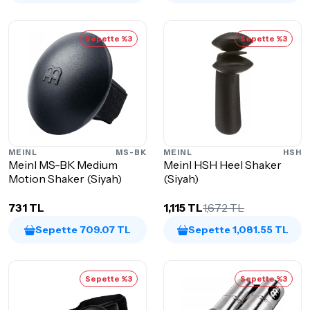
Sepette %3
Sepette %3
MEINL
MS-BK
MEINL
HSH
Meinl MS-BK Medium
Meinl HSH Heel Shaker
Motion Shaker (Siyah)
(Siyah)
731 TL
1,115 TL
1,672 TL
Sepette 709.07 TL
Sepette 1,081.55 TL
Sepette %3
Sepette %3