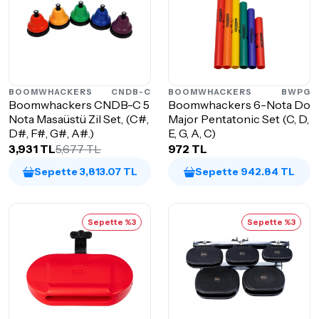
BOOMWHACKERS
CNDB-C
BOOMWHACKERS
BWPG
Boomwhackers CNDB-C 5
Boomwhackers 6-Nota Do
Nota Masaüstü Zil Set, (C#,
Major Pentatonic Set (C, D,
D#, F#, G#, A#.)
E, G, A, C)
3,931 TL
5,677 TL
972 TL
Sepette 3,813.07 TL
Sepette 942.84 TL
Sepette %3
Sepette %3