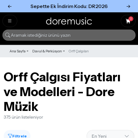
←
Sepette Ek İndirim Kodu: DR2026
→
Tümünü Gör
Tümünü gör
0
Ana Sayfa
Davul & Perküsyon
Orff Çalgıları
Orff Çalgısı Fiyatları
ve Modelleri - Dore
Müzik
375 ürün listeleniyor
Filtrele