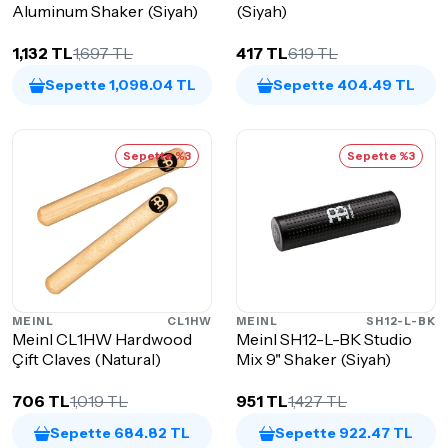
Aluminum Shaker (Siyah)
(Siyah)
1,132 TL
1,697 TL
417 TL
619 TL
Sepette 1,098.04 TL
Sepette 404.49 TL
Sepette %3
Sepette %3
MEINL
CL1HW
MEINL
SH12-L-BK
Meinl CL1HW Hardwood
Meinl SH12-L-BK Studio
Çift Claves (Natural)
Mix 9" Shaker (Siyah)
706 TL
1,019 TL
951 TL
1,427 TL
Sepette 684.82 TL
Sepette 922.47 TL