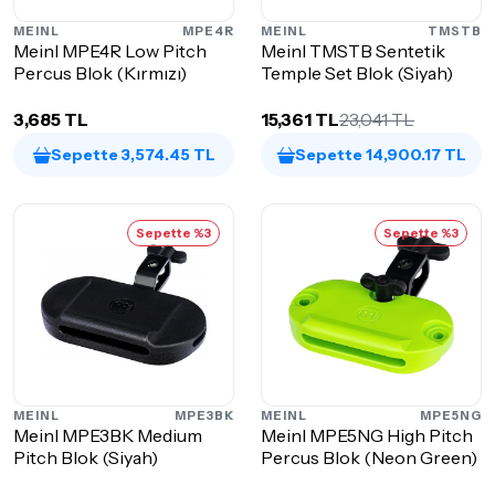
MEINL
MPE4R
MEINL
TMSTB
Meinl MPE4R Low Pitch
Meinl TMSTB Sentetik
Percus Blok (Kırmızı)
Temple Set Blok (Siyah)
3,685 TL
15,361 TL
23,041 TL
Sepette 3,574.45 TL
Sepette 14,900.17 TL
Sepette %3
Sepette %3
MEINL
MPE3BK
MEINL
MPE5NG
Meinl MPE3BK Medium
Meinl MPE5NG High Pitch
Pitch Blok (Siyah)
Percus Blok (Neon Green)