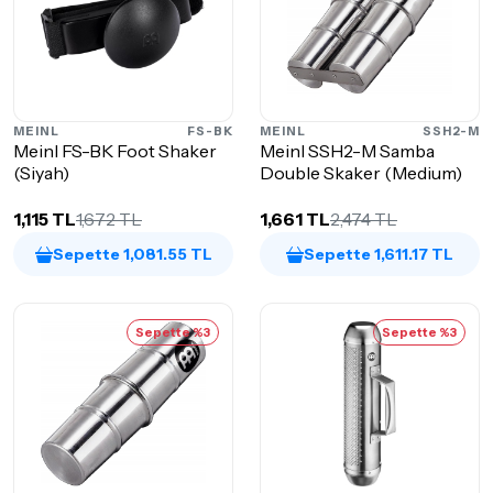
MEINL
FS-BK
MEINL
SSH2-M
Meinl FS-BK Foot Shaker
Meinl SSH2-M Samba
(Siyah)
Double Skaker (Medium)
1,115 TL
1,672 TL
1,661 TL
2,474 TL
Sepette 1,081.55 TL
Sepette 1,611.17 TL
Sepette %3
Sepette %3