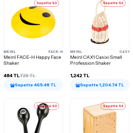
Sepette %3
Sepette %3
MEINL
FACE-H
MEINL
CAX1
Meinl FACE-H Happy Face
Meinl CAX1 Caxixi Small
Shaker
Profession Shaker
484 TL
726 TL
1,242 TL
Sepette 469.48 TL
Sepette 1,204.74 TL
Sepette %3
Sepette %3