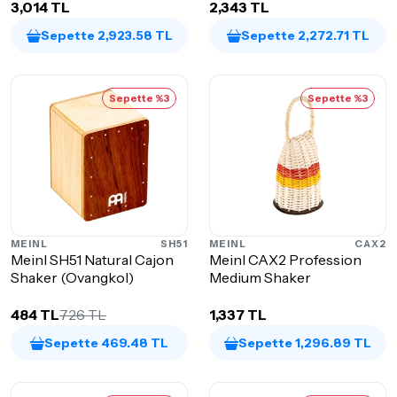
3,014 TL
2,343 TL
Sepette 2,923.58 TL
Sepette 2,272.71 TL
Sepette %3
Sepette %3
MEINL
SH51
MEINL
CAX2
Meinl SH51 Natural Cajon
Meinl CAX2 Profession
Shaker (Ovangkol)
Medium Shaker
484 TL
726 TL
1,337 TL
Sepette 469.48 TL
Sepette 1,296.89 TL