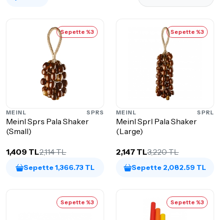
Sepette %3
Sepette %3
MEINL
SPRS
MEINL
SPRL
Meinl Sprs Pala Shaker
Meinl Sprl Pala Shaker
(Small)
(Large)
1,409 TL
2,114 TL
2,147 TL
3,220 TL
Sepette 1,366.73 TL
Sepette 2,082.59 TL
Sepette %3
Sepette %3