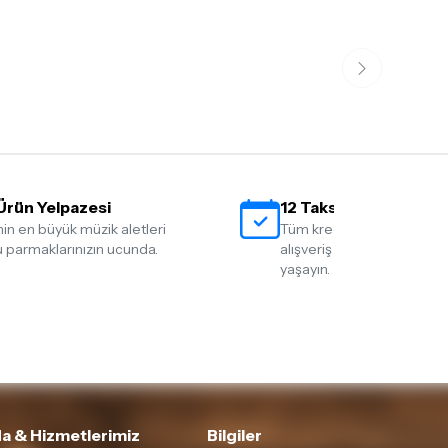
ış olduğunuz ürünü göndermeden önce
e iletişime geçerek bilgi veriniz.
rün kategorilerine göre farklılık gösterebilir.
lgili ürünün iade/değişim şartlarını kontrol
Ürün Yelpazesi
12 Taksit İmkanı
nin en büyük müzik aletleri
Tüm kredi kartlarına 12 tak
 parmaklarınızın ucunda.
alışveriş yapmanın rahatlığ
yaşayın.
a & Hizmetlerimiz
Bilgiler