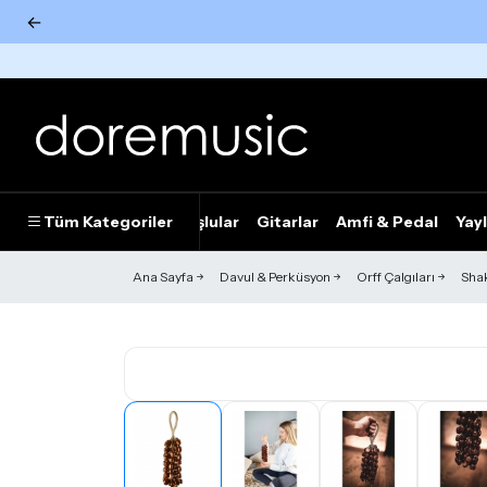
←
Tümünü Gör
Tüm Kategoriler
Piyanolar
Tuşlular
Gitarlar
Amfi & Pedal
Yayl
Ana Sayfa
Davul & Perküsyon
Orff Çalgıları
Sha