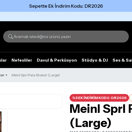
Sepette Ek İndirim Kodu: DR2026
Tümünü gör
ılar
Nefesliler
Davul & Perküsyon
Stüdyo & DJ
Ses & Sa
ker
Meinl Sprl Pala Shaker (Large)
%3 EK İNDİRİM KODU: DR2026
Meinl Sprl 
(Large)