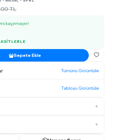
2 •
MEINL
• SPRL
1.00 TL
imi kaçırmayın!
TAKSITLERLE
Sepete Ekle
ar
Tümünü Görüntüle
Tabloyu Görüntüle
İlk Yorumu Siz Yazın