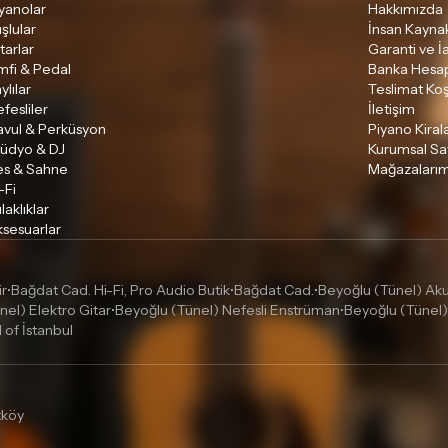
yanolar
Hakkımızda
şlular
İnsan Kaynak
tarlar
Garanti ve İ
mfi & Pedal
Banka Hesap
ylılar
Teslimat Koş
fesliler
İletişim
avul & Perküsyon
Piyano Kira
tüdyo & DJ
Kurumsal Sa
es & Sahne
Mağazalarım
-Fi
laklıklar
sesuarlar
ir
Bağdat Cad. Hi-Fi, Pro Audio Butik
Bağdat Cad.
Beyoğlu (Tünel) Akus
•
•
•
nel) Elektro Gitar
Beyoğlu (Tünel) Nefesli Enstrüman
Beyoğlu (Tünel)
•
•
l of İstanbul
tköy