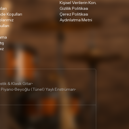
Kişisel Verilerin Korunması
ları
Gizlilik Politikası
ade Koşulları
Çerez Politikası
larımız
Aydınlatma Metni
ulları
lama
tış
ız
tik & Klasik Gitar
•
 Piyano
Beyoğlu (Tünel) Yaylı Enstrüman
•
•