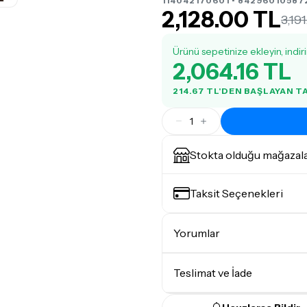
114042170601 • 84296010587
2,128.00 TL
3,19
Ürünü sepetinize ekleyin, indir
2,064.16 TL
214.67 TL'DEN BAŞLAYAN 
1
Stokta olduğu mağazal
Taksit Seçenekleri
Yorumlar
Teslimat ve İade