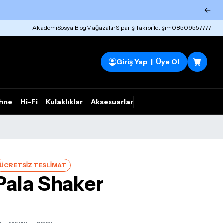
←
Akademi
Sosyal
Blog
Mağazalar
Sipariş Takibi
İletişim
08509557777
Giriş Yap | Üye Ol
hne
Hi-Fi
Kulaklıklar
Aksesuarlar
Rhym Outlet
ÜCRETSİZ TESLİMAT
Pala Shaker