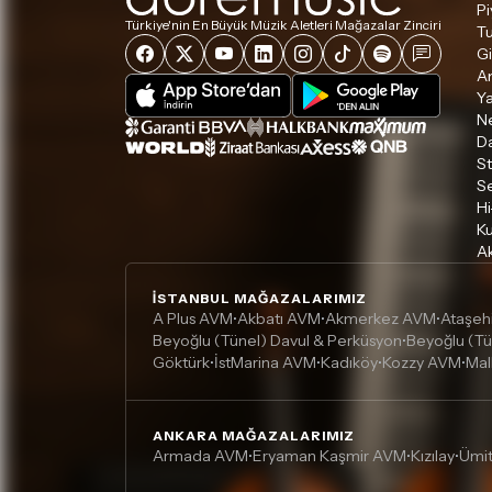
Pi
Türkiye'nin En Büyük Müzik Aletleri Mağazalar Zinciri
Tu
Gi
A
Ya
Ne
D
S
S
Hi
Ku
Ak
İSTANBUL MAĞAZALARIMIZ
A Plus AVM
Akbatı AVM
Akmerkez AVM
Ataşeh
•
•
•
Beyoğlu (Tünel) Davul & Perküsyon
Beyoğlu (Tü
•
Göktürk
İstMarina AVM
Kadıköy
Kozzy AVM
Mal
•
•
•
•
ANKARA MAĞAZALARIMIZ
Armada AVM
Eryaman Kaşmir AVM
Kızılay
Ümi
•
•
•