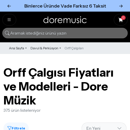
←
Binlerce Üründe Vade Farksız 6 Taksit
→
Tümünü Gör
Tümünü gör
0
Ana Sayfa
Davul & Perküsyon
Orff Çalgıları
Orff Çalgısı Fiyatları
ve Modelleri - Dore
Müzik
375 ürün listeleniyor
Filtrele