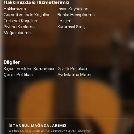
Hakkımızda & Hizmetlerimiz
Hakkımızda
İnsan Kaynakları
Garanti ve İade Koşulları
Banka Hesaplarımız
Teslimat Koşulları
İletişim
Piyano Kiralama
Kurumsal Satış
Mağazalarımız
Bilgiler
Kişisel Verilerin Korunması
Gizlilik Politikası
Çerez Politikası
Aydınlatma Metni
İSTANBUL MAĞAZALARIMIZ
A Plus AVM
•
Akbatı AVM
•
Akmerkez AVM
•
Ataşehir
•