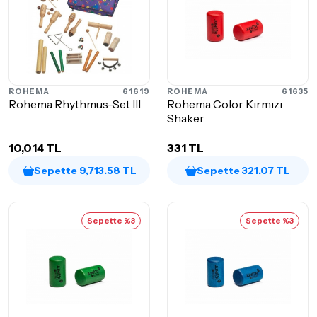
ROHEMA
61619
ROHEMA
61635
Rohema Rhythmus-Set III
Rohema Color Kırmızı
Shaker
10,014 TL
331 TL
Sepette 9,713.58 TL
Sepette 321.07 TL
Sepette %3
Sepette %3