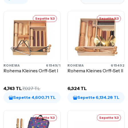
Sepette %3
Sepette %3
ROHEMA
61549/1
ROHEMA
615492
Rohema Kleines Orff-Set I
Rohema Kleines Orff-Set II
4,743 TL
7,027 TL
6,324 TL
Sepette 4,600.71 TL
Sepette 6,134.28 TL
Sepette %3
Sepette %3