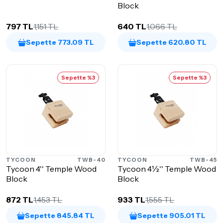
Block
797 TL
1,151 TL
640 TL
1,066 TL
Sepette 773.09 TL
Sepette 620.80 TL
Sepette %3
Sepette %3
TYCOON
TWB-40
TYCOON
TWB-45
Tycoon 4'' Temple Wood
Tycoon 4½'' Temple Wood
Block
Block
872 TL
1,453 TL
933 TL
1,555 TL
Sepette 845.84 TL
Sepette 905.01 TL