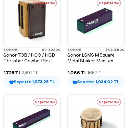
Sepette %3
Sepette %3
SONOR
90130200
SONOR
90615800
Sonor TCB / HCC / HCB
Sonor LSMS M Square
Thrasher Cowbell Box
Metal Shaker, Medium
1,725 TL
2,491 TL
1,066 TL
1,657 TL
Sepette 1,673.25 TL
Sepette 1,034.02 TL
Sepette %3
Sepette %3