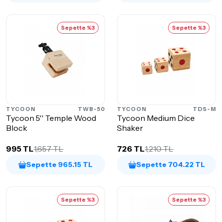
Sepette %3
Sepette %3
TYCOON
TWB-50
TYCOON
TDS-M
Tycoon 5'' Temple Wood
Tycoon Medium Dice
Block
Shaker
995 TL
1,657 TL
726 TL
1,210 TL
Sepette 965.15 TL
Sepette 704.22 TL
Sepette %3
Sepette %3