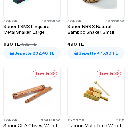
SONOR
90615900
SONOR
90613000
Sonor LSMS L Square
Sonor NBS S Natural
Metal Shaker, Large
Bamboo Shaker, Small
920 TL
1,532 TL
490 TL
Sepette 892.40 TL
Sepette 475.30 TL
Sepette %3
Sepette %3
SONOR
90616600
TYCOON
TTM
Sonor CLA Claves, Wood
Tycoon Multi-Tone Wood