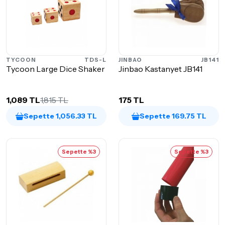
TYCOON
TDS-L
JINBAO
JB141
Tycoon Large Dice Shaker
Jinbao Kastanyet JB141
1,089 TL
1,815 TL
175 TL
Sepette 1,056.33 TL
Sepette 169.75 TL
Sepette %3
Sepette %3