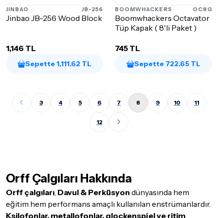
JINBAO
JB-256
BOOMWHACKERS
OC8G
Jinbao JB-256 Wood Block
Boomwhackers Octavator
Tüp Kapak ( 8'li Paket )
1,146 TL
745 TL
Sepette 1,111.62 TL
Sepette 722.65 TL
3
4
5
6
7
8
9
10
11
12
Orff Çalgıları Hakkında
Orff çalgıları
,
Davul & Perküsyon
dünyasında hem
eğitim hem performans amaçlı kullanılan enstrümanlardır.
Ksilofonlar, metallofonlar, glockenspiel ve ritim