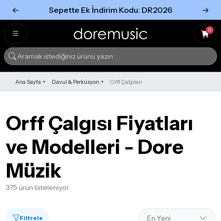
←
Sepette Ek İndirim Kodu: DR2026
→
Tümünü Gör
Tümünü gör
0
Ana Sayfa
Davul & Perküsyon
Orff Çalgıları
Orff Çalgısı Fiyatları
ve Modelleri - Dore
Müzik
375 ürün listeleniyor
Filtrele