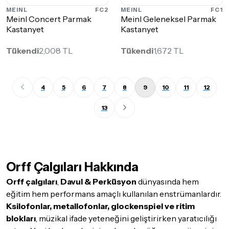
MEINL
FC2
MEINL
FC1
Meinl Concert Parmak
Meinl Geleneksel Parmak
Kastanyet
Kastanyet
Tükendi
2,008 TL
Tükendi
1,672 TL
4
5
6
7
8
9
10
11
12
13
Orff Çalgıları Hakkında
Orff çalgıları
,
Davul & Perküsyon
dünyasında hem
eğitim hem performans amaçlı kullanılan enstrümanlardır.
Ksilofonlar, metallofonlar, glockenspiel ve ritim
blokları
, müzikal ifade yeteneğini geliştirirken yaratıcılığı