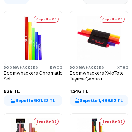
Sepette %3
Sepette %3
BOOMWHACKERS
BWCG
BOOMWHACKERS
XT8G
Boomwhackers Chromatic
Boomwhackers XyloTote
Set
Taşıma Çantası
826 TL
1,546 TL
Sepette 801.22 TL
Sepette 1,499.62 TL
Sepette %3
Sepette %3