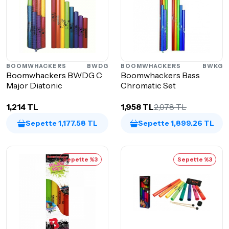
BOOMWHACKERS
BWDG
BOOMWHACKERS
BWKG
Boomwhackers BWDG C
Boomwhackers Bass
Major Diatonic
Chromatic Set
1,214 TL
1,958 TL
2,978 TL
Sepette 1,177.58 TL
Sepette 1,899.26 TL
Sepette %3
Sepette %3