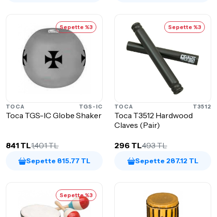
Sepette %3
Sepette %3
TOCA
TGS-IC
TOCA
T3512
Toca TGS-IC Globe Shaker
Toca T3512 Hardwood
Claves (Pair)
841 TL
1,401 TL
296 TL
493 TL
Sepette 815.77 TL
Sepette 287.12 TL
Sepette %3