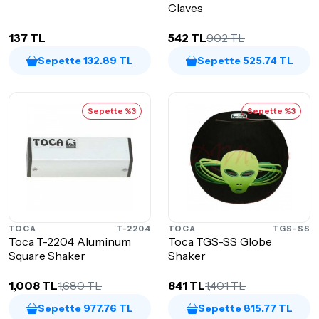
Claves
137 TL
542 TL
902 TL
Sepette 132.89 TL
Sepette 525.74 TL
Sepette %3
Sepette %3
TOCA
T-2204
TOCA
TGS-SS
Toca T-2204 Aluminum
Toca TGS-SS Globe
Square Shaker
Shaker
1,008 TL
1,680 TL
841 TL
1,401 TL
Sepette 977.76 TL
Sepette 815.77 TL