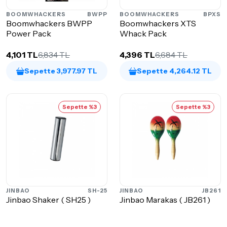
BOOMWHACKERS
BWPP
BOOMWHACKERS
BPXS
Boomwhackers BWPP
Boomwhackers XTS
Power Pack
Whack Pack
4,101 TL
6,834 TL
4,396 TL
6,684 TL
Sepette 3,977.97 TL
Sepette 4,264.12 TL
Sepette %3
Sepette %3
JINBAO
SH-25
JINBAO
JB261
Jinbao Shaker ( SH25 )
Jinbao Marakas ( JB261 )