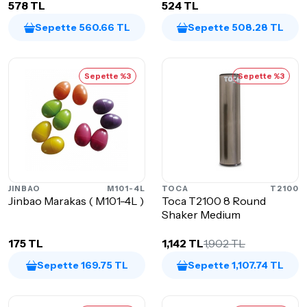
578 TL
524 TL
Sepette 560.66 TL
Sepette 508.28 TL
Sepette %3
Sepette %3
JINBAO
M101-4L
TOCA
T2100
Jinbao Marakas ( M101-4L )
Toca T2100 8 Round
Shaker Medium
175 TL
1,142 TL
1,902 TL
Sepette 169.75 TL
Sepette 1,107.74 TL