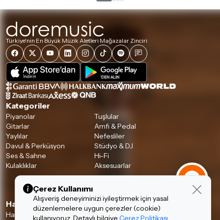
Türkiye'nin En Büyük Müzik Aletleri Mağazalar Zinciri
Kategoriler
Piyanolar
Tuşlular
Gitarlar
Amfi & Pedal
Yaylılar
Nefesliler
Davul & Perküsyon
Stüdyo & DJ
Ses & Sahne
Hi-Fi
Kulaklıklar
Aksesuarlar
Çerez Kullanımı
Alışveriş deneyiminizi iyileştirmek için yasal
Hakkımızda & Hizmetlerimiz
düzenlemelere uygun çerezler (cookie)
Hakkımızda
İnsan Kaynakları
kullanıyoruz. Detaylı bilgiye
Çerez Politikası