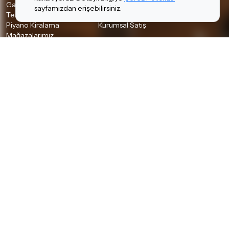
Garanti ve İade Koşulları
Banka Hesaplarımız
sayfamızdan erişebilirsiniz.
Teslimat Koşulları
İletişim
Piyano Kiralama
Kurumsal Satış
Mağazalarımız
Bilgiler
Kişisel Verilerin Korunması
Gizlilik Politikası
Çerez Politikası
Aydınlatma Metni
İSTANBUL MAĞAZALARIMIZ
A Plus AVM
•
Akbatı AVM
•
Akmerkez AVM
•
Ataşehir
•
Bağdat Cad. Hi-Fi, Pro Audio Butik
•
Bağdat Cad.
•
Beyoğlu (Tünel) Akustik & Klasik Gitar
•