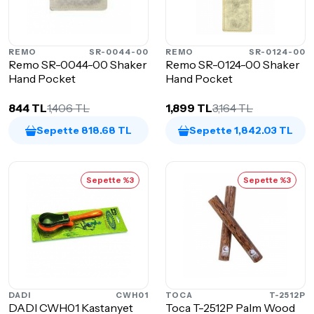
REMO
SR-0044-00
REMO
SR-0124-00
Remo SR-0044-00 Shaker
Remo SR-0124-00 Shaker
Hand Pocket
Hand Pocket
844 TL
1,406 TL
1,899 TL
3,164 TL
Sepette 818.68 TL
Sepette 1,842.03 TL
Sepette %3
Sepette %3
DADI
CWH01
TOCA
T-2512P
DADI CWH01 Kastanyet
Toca T-2512P Palm Wood