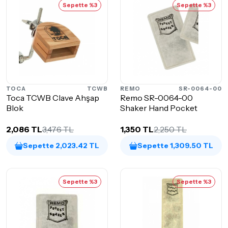
Sepette %3
Sepette %3
TOCA
TCWB
REMO
SR-0064-00
Toca TCWB Clave Ahşap
Remo SR-0064-00
Blok
Shaker Hand Pocket
2,086 TL
3,476 TL
1,350 TL
2,250 TL
Sepette 2,023.42 TL
Sepette 1,309.50 TL
Sepette %3
Sepette %3