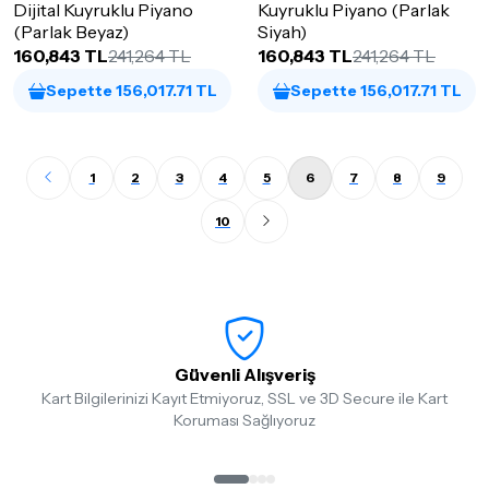
Dijital Kuyruklu Piyano
Kuyruklu Piyano (Parlak
(Parlak Beyaz)
Siyah)
160,843 TL
241,264 TL
160,843 TL
241,264 TL
Sepette 156,017.71 TL
Sepette 156,017.71 TL
1
2
3
4
5
6
7
8
9
10
Güvenli Alışveriş
Kart Bilgilerinizi Kayıt Etmiyoruz, SSL ve 3D Secure ile Kart
Koruması Sağlıyoruz