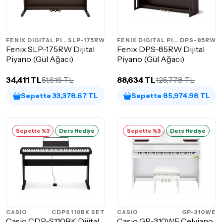
FENIX DIGITAL PIANOS
SLP-175RW
FENIX DIGITAL PIANOS
DPS-85RW
Fenix SLP-175RW Dijital
Fenix DPS-85RW Dijital
Piyano (Gül Ağacı)
Piyano (Gül Ağacı)
34,411 TL
51,616 TL
88,634 TL
125,778 TL
Sepette 33,378.67 TL
Sepette 85,974.98 TL
Sepette %3
Ders Hediye
Sepette %3
Ders Hediye
CASIO
CDPS110BK SET
CASIO
GP-310WE
Casio CDP-S110BK Dijital
Casio GP-310WE Celviano