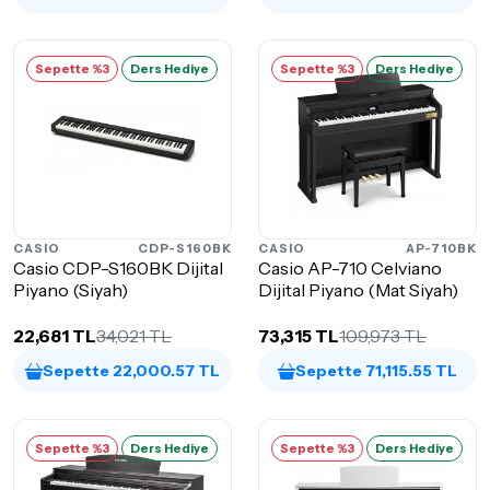
Sepette %3
Ders Hediye
Sepette %3
Ders Hediye
CASIO
CDP-S160BK
CASIO
AP-710BK
Casio CDP-S160BK Dijital
Casio AP-710 Celviano
Piyano (Siyah)
Dijital Piyano (Mat Siyah)
22,681 TL
34,021 TL
73,315 TL
109,973 TL
Sepette 22,000.57 TL
Sepette 71,115.55 TL
Sepette %3
Ders Hediye
Sepette %3
Ders Hediye