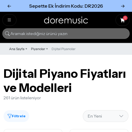
←
Sepette Ek İndirim Kodu: DR2026
→
Tümünü Gör
Tümünü gör
0
Ana Sayfa
Piyanolar
Dijital Piyanolar
Dijital Piyano Fiyatları
ve Modelleri
261 ürün listeleniyor
Filtrele