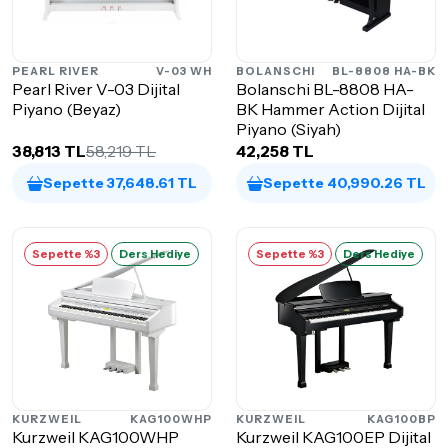
PEARL RIVER
V-03 WH
BOLANSCHI
BL-8808 HA-BK
Pearl River V-03 Dijital
Bolanschi BL-8808 HA-
Piyano (Beyaz)
BK Hammer Action Dijital
Piyano (Siyah)
38,813 TL
58,219 TL
42,258 TL
Sepette 37,648.61 TL
Sepette 40,990.26 TL
Sepette %3
Ders Hediye
Sepette %3
Ders Hediye
KURZWEIL
KAG100WHP
KURZWEIL
KAG100BP
Kurzweil KAG100WHP
Kurzweil KAG100EP Dijital