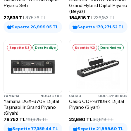
Piyano Seti
Grand Hybrid Dijital Piyano
(Beyaz)
27,835 TL
37,576 TL
184,816 TL
236,153 TL
Sepette 26,999.95 TL
Sepette 179,271.52 TL
Sepette %3
Ders Hediye
Sepette %3
Ders Hediye
YAMAHA
NDGX670B
CASIO
CDP-S110BKC2
Yamaha DGX-670B Dijital
Casio CDP-S110BK Dijital
Taşınabilir Grand Piyano
Piyano (Siyah)
(Siyah)
79,752 TL
119,628 TL
22,680 TL
30,618 TL
Sepette 77,359.44 TL
Sepette 21,999.60 TL