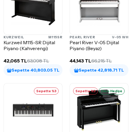
KURZWEIL
M115SR
PEARL RIVER
V-05 WH
Kurzweil M115-SR Dijital
Pearl River V-05 Dijital
Piyano (Kahverengi)
Piyano (Beyaz)
42,065 TL
63,098 TL
44,143 TL
66,215 TL
Sepette 40,803.05 TL
Sepette 42,818.71 TL
Sepette %3
Sepette %3
Ders Hediye