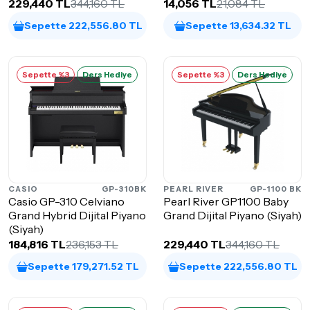
229,440 TL
344,160 TL
14,056 TL
21,084 TL
Sepette 222,556.80 TL
Sepette 13,634.32 TL
Sepette %3
Ders Hediye
Sepette %3
Ders Hediye
CASIO
GP-310BK
PEARL RIVER
GP-1100 BK
Casio GP-310 Celviano
Pearl River GP1100 Baby
Grand Hybrid Dijital Piyano
Grand Dijital Piyano (Siyah)
(Siyah)
184,816 TL
236,153 TL
229,440 TL
344,160 TL
Sepette 179,271.52 TL
Sepette 222,556.80 TL