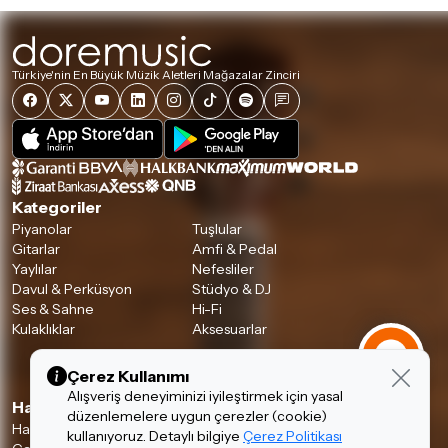
Türkiye'nin En Büyük Müzik Aletleri Mağazalar Zinciri
Kategoriler
Piyanolar
Tuşlular
Gitarlar
Amfi & Pedal
Yaylılar
Nefesliler
Davul & Perküsyon
Stüdyo & DJ
Ses & Sahne
Hi-Fi
Kulaklıklar
Aksesuarlar
Çerez Kullanımı
Alışveriş deneyiminizi iyileştirmek için yasal
Hakkımızda & Hizmetlerimiz
düzenlemelere uygun çerezler (cookie)
Hakkımızda
İnsan Kaynakları
kullanıyoruz. Detaylı bilgiye
Çerez Politikası