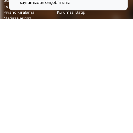
Garanti ve İade Koşulları
Banka Hesaplarımız
sayfamızdan erişebilirsiniz.
Teslimat Koşulları
İletişim
Piyano Kiralama
Kurumsal Satış
Mağazalarımız
Bilgiler
Kişisel Verilerin Korunması
Gizlilik Politikası
Çerez Politikası
Aydınlatma Metni
İSTANBUL MAĞAZALARIMIZ
A Plus AVM
•
Akbatı AVM
•
Akmerkez AVM
•
Ataşehir
•
Bağdat Cad. Hi-Fi, Pro Audio Butik
•
Bağdat Cad.
•
Beyoğlu (Tünel) Akustik & Klasik Gitar
•