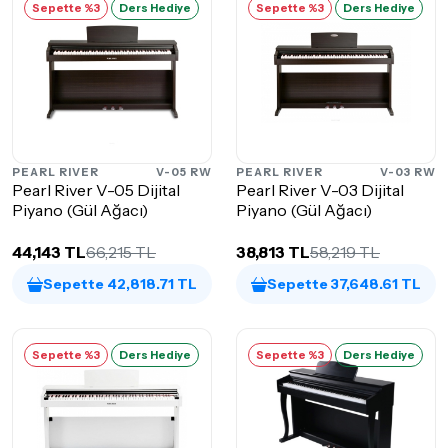
Sepette %3
Ders Hediye
Sepette %3
Ders Hediye
PEARL RIVER
V-05 RW
PEARL RIVER
V-03 RW
Pearl River V-05 Dijital
Pearl River V-03 Dijital
Piyano (Gül Ağacı)
Piyano (Gül Ağacı)
44,143 TL
66,215 TL
38,813 TL
58,219 TL
Sepette 42,818.71 TL
Sepette 37,648.61 TL
Sepette %3
Ders Hediye
Sepette %3
Ders Hediye