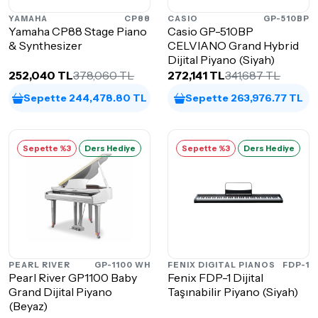
YAMAHA
CP88
CASIO
GP-510BP
Yamaha CP88 Stage Piano
Casio GP-510BP
& Synthesizer
CELVIANO Grand Hybrid
Dijital Piyano (Siyah)
252,040 TL
378,060 TL
272,141 TL
341,687 TL
Sepette 244,478.80 TL
Sepette 263,976.77 TL
Sepette %3
Ders Hediye
Sepette %3
Ders Hediye
PEARL RIVER
GP-1100 WH
FENIX DIGITAL PIANOS
FDP-1
Pearl River GP1100 Baby
Fenix FDP-1 Dijital
Grand Dijital Piyano
Taşınabilir Piyano (Siyah)
(Beyaz)