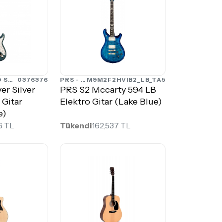
PRS - PAUL REED SMITH
0376376
PRS - PAUL REED SMITH
M9M2F2HVIB2_LB_TA5
r Silver
PRS S2 Mccarty 594 LB
 Gitar
Elektro Gitar (Lake Blue)
e)
6 TL
Tükendi
162,537 TL