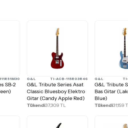
111R51M30
G&L
TI-ACB-115R03R46
G&L
TI
es SB-2
G&L Tribute Series Asat
G&L Tribute S
reen)
Classic Bluesboy Elektro
Bas Gitar (Lak
Gitar (Candy Apple Red)
Blue)
Tükendi
37,309 TL
Tükendi
31,159 