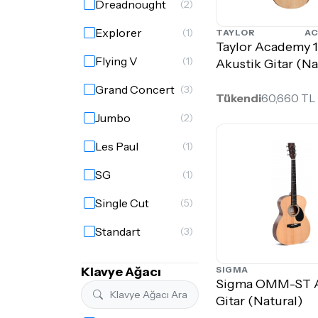
Dreadnought
(2)
Explorer
(1)
TAYLOR
AC
Taylor Academy 
Flying V
(1)
Akustik Gitar (Na
Grand Concert
(3)
Tükendi
60,660 TL
Jumbo
(2)
Les Paul
(1)
SG
(1)
Single Cut
(5)
Standart
(3)
Strat
(4)
SIGMA
Klavye Ağacı
Sigma OMM-ST A
Super Strat
(2)
Gitar (Natural)
Tele
(2)