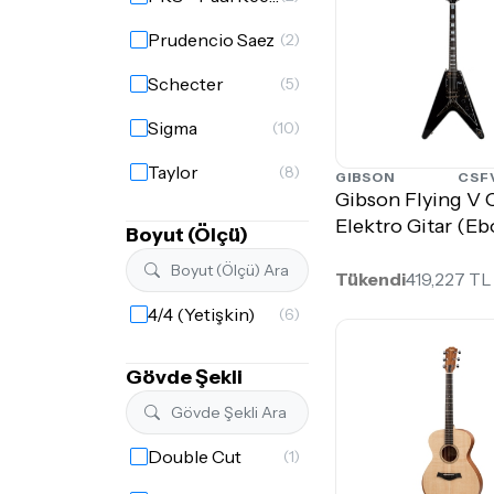
Prudencio Saez
(2)
Schecter
(5)
Sigma
(10)
Taylor
(8)
GIBSON
CSF
Gibson Flying V
Yamaha
(1)
Elektro Gitar (E
Boyut (Ölçü)
Tükendi
419,227 TL
4/4 (Yetişkin)
(6)
Gövde Şekli
Double Cut
(1)