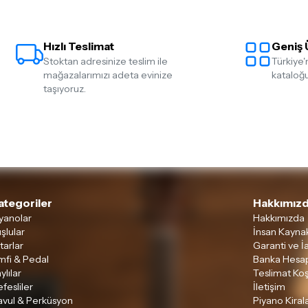
Hızlı Teslimat
Geniş 
Stoktan adresinize teslim ile
Türkiye'
mağazalarımızı adeta evinize
kataloğu
taşıyoruz.
ategoriler
Hakkımızd
yanolar
Hakkımızda
şlular
İnsan Kaynak
tarlar
Garanti ve İ
mfi & Pedal
Banka Hesap
ylılar
Teslimat Koş
fesliler
İletişim
avul & Perküsyon
Piyano Kira