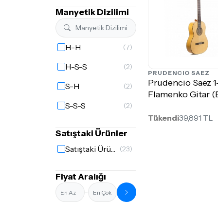
Manyetik Dizilimi
H-H
(7)
H-S-S
(2)
PRUDENCIO SAEZ
Prudencio Saez 1
S-H
(2)
Flamenko Gitar (
S-S-S
(2)
Tükendi
39,891 TL
Satıştaki Ürünler
Satıştaki Ürünler
(23)
Fiyat Aralığı
-