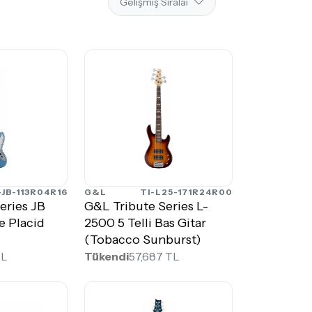
-JB-113R04R16
G&L
TI-L25-171R24R00
eries JB
G&L Tribute Series L-
e Placid
2500 5 Telli Bas Gitar
(Tobacco Sunburst)
TL
Tükendi
57,687 TL