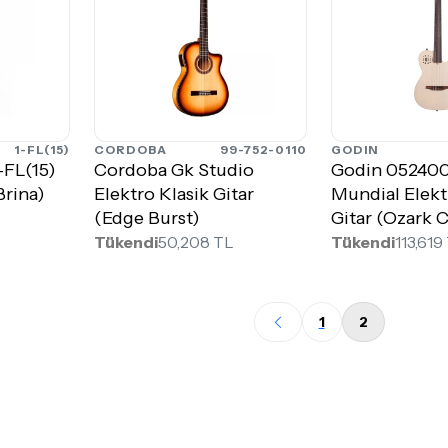
1-FL(15)
CORDOBA
99-752-0110
GODIN
-FL(15)
Cordoba Gk Studio
Godin 052400
Brina)
Elektro Klasik Gitar
Mundial Elekt
(Edge Burst)
Gitar (Ozark 
Tükendi
50,208 TL
Tükendi
113,619
1
2