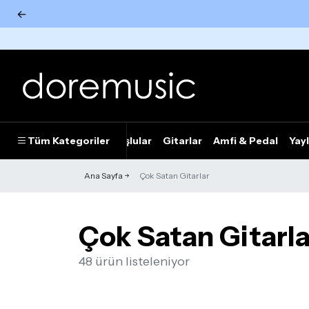
←
Tümünü Gör
Tüm Kategoriler
Piyanolar
Tuşlular
Gitarlar
Amfi & Pedal
Yayl
Ana Sayfa
Çok Satan Gitarlar
Çok Satan Gitarla
48 ürün listeleniyor