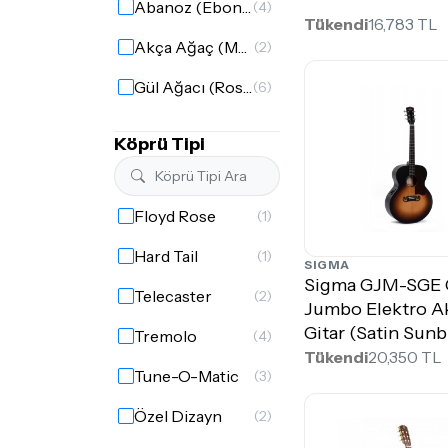
Abanoz (Ebony)
(4)
Tükendi
16,783 TL
Özel Form
(1)
Akça Ağaç (Maple)
(2)
Gül Ağacı (Rosewood)
(6)
Köprü Tipi
Floyd Rose
(1)
Hard Tail
(1)
SIGMA
Sigma GJM-SGE 
Telecaster
(2)
Jumbo Elektro A
Gitar (Satin Sunb
Tremolo
(4)
Tükendi
20,350 TL
Tune-O-Matic
(3)
Özel Dizayn
(2)