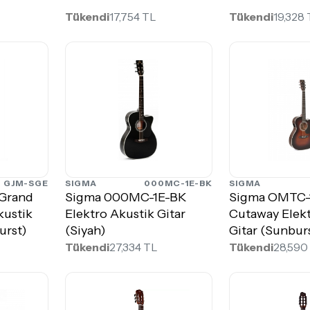
Tükendi
17,754 TL
Tükendi
19,328
GJM-SGE
SIGMA
000MC-1E-BK
SIGMA
Grand
Sigma 000MC-1E-BK
Sigma OMTC-
kustik
Elektro Akustik Gitar
Cutaway Elekt
urst)
(Siyah)
Gitar (Sunbur
Tükendi
27,334 TL
Tükendi
28,590