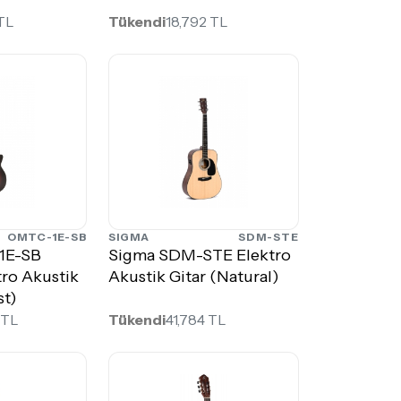
 TL
Tükendi
18,792 TL
OMTC-1E-SB
SIGMA
SDM-STE
1E-SB
Sigma SDM-STE Elektro
ro Akustik
Akustik Gitar (Natural)
st)
 TL
Tükendi
41,784 TL