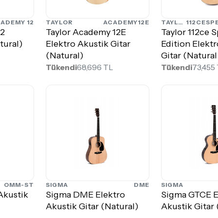
ADEMY 12
TAYLOR
ACADEMY12E
TAYLOR
112CESP
12
Taylor Academy 12E
Taylor 112ce S
tural)
Elektro Akustik Gitar
Edition Elekt
(Natural)
Gitar (Natural
Tükendi
68,696 TL
Tükendi
73,455
OMM-ST
SIGMA
DME
SIGMA
kustik
Sigma DME Elektro
Sigma GTCE E
Akustik Gitar (Natural)
Akustik Gitar 