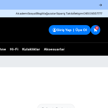
→
Akademi
Sosyal
Blog
Mağazalar
Sipariş Takibi
İletişim
08509557777
0
Giriş Yap | Üye Ol
hne
Hi-Fi
Kulaklıklar
Aksesuarlar
Rhym Outlet