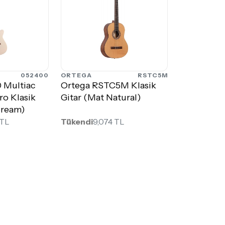
052400
ORTEGA
RSTC5M
 Multiac
Ortega RSTC5M Klasik
ro Klasik
Gitar (Mat Natural)
Cream)
 TL
Tükendi
9,074 TL