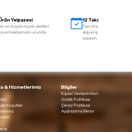
Ürün Yelpazesi
12 Taksit İmkanı
nin en büyük müzik aletleri
Tüm kredi kartlarına 12 tak
 parmaklarınızın ucunda.
alışveriş yapmanın rahatlığ
yaşayın.
a & Hizmetlerimiz
Bilgiler
Kişisel Verilerin Korunması
ları
Gizlilik Politikası
ade Koşulları
Çerez Politikası
larımız
Aydınlatma Metni
ulları
lama