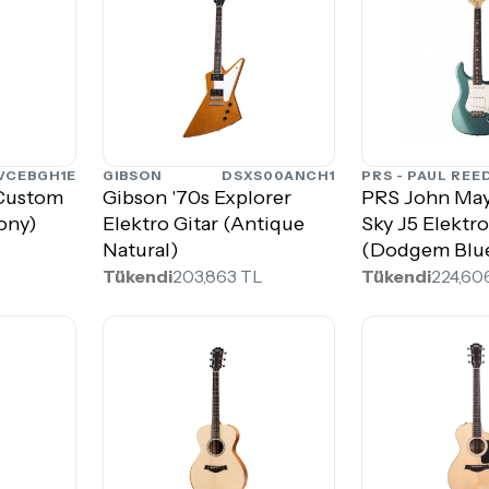
VCEBGH1E
GIBSON
DSXS00ANCH1
 Custom
Gibson '70s Explorer
PRS John Maye
bony)
Elektro Gitar (Antique
Sky J5 Elektro
Natural)
(Dodgem Blu
Tükendi
203,863 TL
Tükendi
224,60