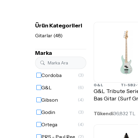
Ürün Kategorileri
Gitarlar (48)
Marka
Cordoba
(3)
G&L
TI-SB2-
G&L
(6)
G&L Tribute Seri
Bas Gitar (Surf G
Gibson
(4)
Godin
(3)
Tükendi
36,832 TL
Ortega
(4)
PRS - Paul Reed Smith
(2)