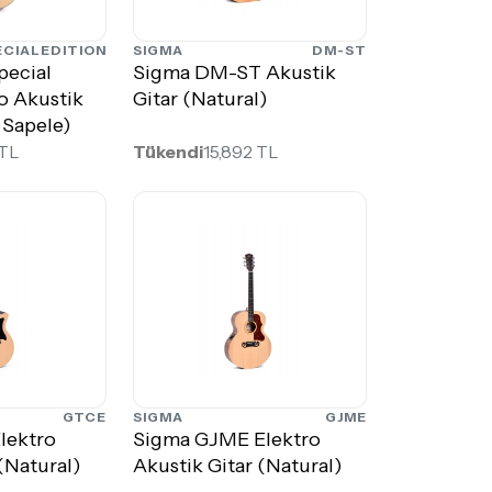
ECIALEDITION
SIGMA
DM-ST
pecial
Sigma DM-ST Akustik
ro Akustik
Gitar (Natural)
 Sapele)
 TL
Tükendi
15,892 TL
GTCE
SIGMA
GJME
lektro
Sigma GJME Elektro
(Natural)
Akustik Gitar (Natural)