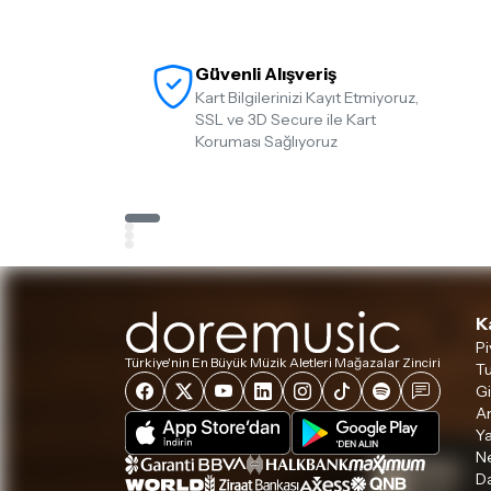
Güvenli Alışveriş
Kart Bilgilerinizi Kayıt Etmiyoruz,
SSL ve 3D Secure ile Kart
Koruması Sağlıyoruz
K
Pi
Türkiye'nin En Büyük Müzik Aletleri Mağazalar Zinciri
Tu
Gi
A
Ya
Ne
D