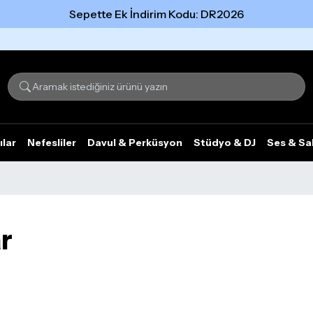
Sepette Ek İndirim Kodu: DR2026
Tümünü gör
ılar
Nefesliler
Davul & Perküsyon
Stüdyo & DJ
Ses & Sa
r