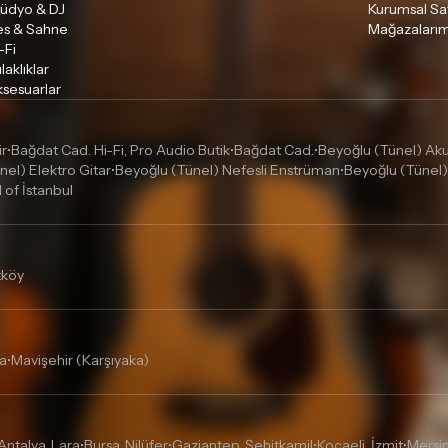
tüdyo & DJ
Kurumsal Sa
es & Sahne
Mağazalarım
-Fi
laklıklar
sesuarlar
ir
Bağdat Cad. Hi-Fi, Pro Audio Butik
Bağdat Cad.
Beyoğlu (Tünel) Akus
•
•
•
nel) Elektro Gitar
Beyoğlu (Tünel) Nefesli Enstrüman
Beyoğlu (Tünel)
•
•
l of İstanbul
tköy
a
Mavişehir (Karşıyaka)
•
Antalya, Lara
Bursa, Nilüfer
Gaziantep, Şehitkamil
Kocaeli, İzmit
Mersin
•
•
•
•