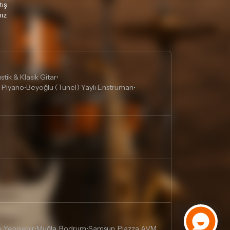
tış
ız
tik & Klasik Gitar
•
 Piyano
Beyoğlu (Tünel) Yaylı Enstrüman
•
•
, Yenişehir
Muğla, Bodrum
Samsun, Piazza AVM
•
•