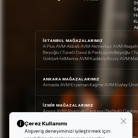
S
S
Hi
Ku
Ak
İSTANBUL MAĞAZALARIMIZ
A Plus AVM
Akbatı AVM
Akmerkez AVM
Ataşeh
•
•
•
Beyoğlu (Tünel) Davul & Perküsyon
Beyoğlu (Tü
•
Göktürk
İstMarina AVM
Kadıköy
Kozzy AVM
Mal
•
•
•
•
ANKARA MAĞAZALARIMIZ
Armada AVM
Eryaman Kaşmir AVM
Kızılay
Ümi
•
•
•
İZMIR MAĞAZALARIMIZ
Agora AVM
Alsancak
Çankaya (Nefesli)
Çankay
•
•
•
Çerez Kullanımı
Alışveriş deneyiminizi iyileştirmek için
DIĞER MAĞAZALARIMIZ
Adana, Çukurova - Turgut Özal
Adana, Kurtuluş
•
•