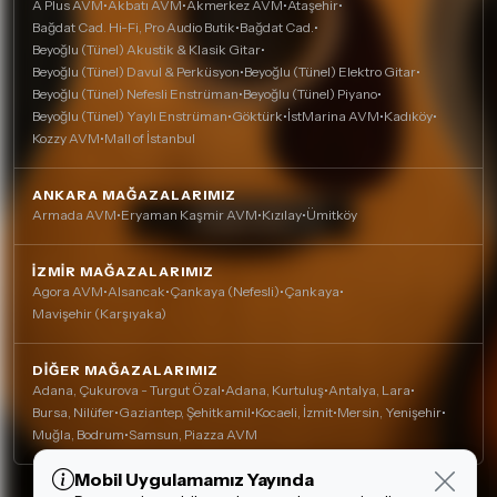
A Plus AVM
•
Akbatı AVM
•
Akmerkez AVM
•
Ataşehir
•
Bağdat Cad. Hi-Fi, Pro Audio Butik
•
Bağdat Cad.
•
Beyoğlu (Tünel) Akustik & Klasik Gitar
•
Beyoğlu (Tünel) Davul & Perküsyon
•
Beyoğlu (Tünel) Elektro Gitar
•
Beyoğlu (Tünel) Nefesli Enstrüman
•
Beyoğlu (Tünel) Piyano
•
Beyoğlu (Tünel) Yaylı Enstrüman
•
Göktürk
•
İstMarina AVM
•
Kadıköy
•
Kozzy AVM
•
Mall of İstanbul
ANKARA MAĞAZALARIMIZ
Armada AVM
•
Eryaman Kaşmir AVM
•
Kızılay
•
Ümitköy
İZMIR MAĞAZALARIMIZ
Agora AVM
•
Alsancak
•
Çankaya (Nefesli)
•
Çankaya
•
Mavişehir (Karşıyaka)
DIĞER MAĞAZALARIMIZ
Adana, Çukurova - Turgut Özal
•
Adana, Kurtuluş
•
Antalya, Lara
•
Bursa, Nilüfer
•
Gaziantep, Şehitkamil
•
Kocaeli, İzmit
•
Mersin, Yenişehir
•
Muğla, Bodrum
•
Samsun, Piazza AVM
Mobil Uygulamamız Yayında
Çerez Kullanımı