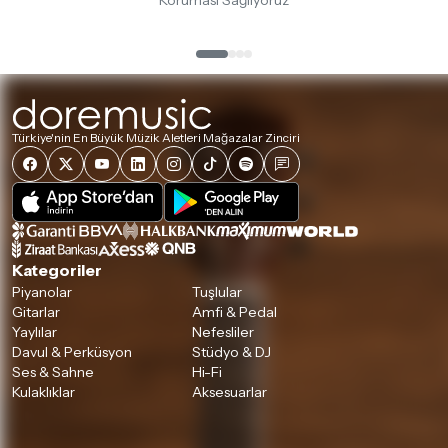
Koruması Sağlıyoruz
Türkiye'nin En Büyük Müzik Aletleri Mağazalar Zinciri
Kategoriler
Piyanolar
Tuşlular
Gitarlar
Amfi & Pedal
Yaylılar
Nefesliler
Davul & Perküsyon
Stüdyo & DJ
Ses & Sahne
Hi-Fi
Kulaklıklar
Aksesuarlar