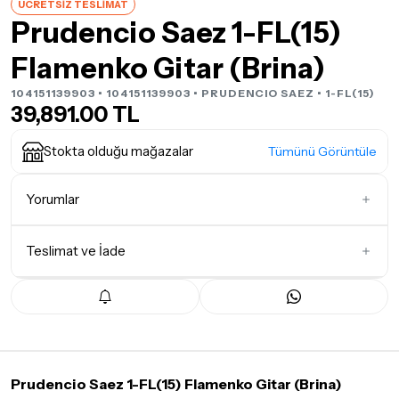
ÜCRETSİZ TESLİMAT
Prudencio Saez 1-FL(15)
Flamenko Gitar (Brina)
104151139903 • 104151139903 •
PRUDENCIO SAEZ
• 1-FL(15)
39,891.00 TL
Stokta olduğu mağazalar
Tümünü Görüntüle
Yorumlar
Teslimat ve İade
İlk Yorumu Siz Yazın
Teslimat Koşulları
Tüm siparişleriniz
1-3 iş günü
içerisinde kargoya teslim edilir.
Yoğunluk nedeniyle yaşanabilecek gecikmelerde, kargo süreci
maksimum
5 iş günü
gibi bir süreyi aşmayacaktır. Bayram ve
tatil günlerinde teslimat yapılamamaktadır.
Prudencio Saez 1-FL(15) Flamenko Gitar (Brina)