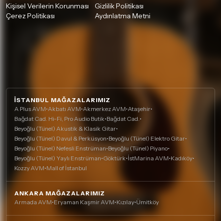
Kişisel Verilerin Korunması
Gizlilik Politikası
Çerez Politikası
Aydınlatma Metni
İSTANBUL MAĞAZALARIMIZ
A Plus AVM
•
Akbatı AVM
•
Akmerkez AVM
•
Ataşehir
•
Bağdat Cad. Hi-Fi, Pro Audio Butik
•
Bağdat Cad.
•
Beyoğlu (Tünel) Akustik & Klasik Gitar
•
Beyoğlu (Tünel) Davul & Perküsyon
•
Beyoğlu (Tünel) Elektro Gitar
•
Beyoğlu (Tünel) Nefesli Enstrüman
•
Beyoğlu (Tünel) Piyano
•
Beyoğlu (Tünel) Yaylı Enstrüman
•
Göktürk
•
İstMarina AVM
•
Kadıköy
•
Kozzy AVM
•
Mall of İstanbul
ANKARA MAĞAZALARIMIZ
Armada AVM
•
Eryaman Kaşmir AVM
•
Kızılay
•
Ümitköy