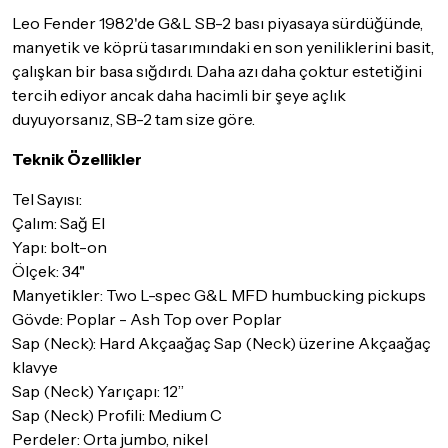
Seçtiğiniz ürünlerin tamamı
doremusic Sevkiyat Ekibi
ya da
Leo Fender 1982'de G&L SB-2 bası piyasaya sürdüğünde,
Aras Kargo
garantisi ile adresinize teslim edilecektir.
manyetik ve köprü tasarımındaki en son yeniliklerini basit,
çalışkan bir basa sığdırdı. Daha azı daha çoktur estetiğini
Detaylar için
tıklayınız
tercih ediyor ancak daha hacimli bir şeye açlık
İade Koşulları
duyuyorsanız, SB-2 tam size göre.
Sitemiz üzerinden satın almış olduğunuz ürünleri, teslimat
tarihinden itibaren
14 Gün
içerisinde iade edebilir ya da
Teknik Özellikler
değiştirebilirsiniz.
Tel Sayısı:
İadesi ve değişimi mümkün olmayan ürünler için
tıklayınız
.
Çalım: Sağ El
Yapı: bolt-on
İade ve değişimi talep edilecek ürünün ticari vasfını yitirmemiş
olması, ambalajının korunmuş, aksesuar ve tüm ürün içeriğinin
Ölçek: 34"
eksiksiz olması gerekmektedir. Satın almış olduğunuz ürünü
Manyetikler: Two L-spec G&L MFD humbucking pickups
göndermeden önce mutlaka
Destek
ekibimiz ile iletişime
Gövde: Poplar - Ash Top over Poplar
geçerek bilgi veriniz.
Sap (Neck): Hard Akçaağaç Sap (Neck) üzerine Akçaağaç
İade ve değişim koşulları, ürün kategorilerine göre farklılık
klavye
gösterebilir. Lütfen satın almadan önce ilgili ürünün
Sap (Neck) Yarıçapı: 12”
iade/değişim şartlarını kontrol ettiğinizden emin olun.
Sap (Neck) Profili: Medium C
Perdeler: Orta jumbo, nikel
Detaylar için
tıklayınız