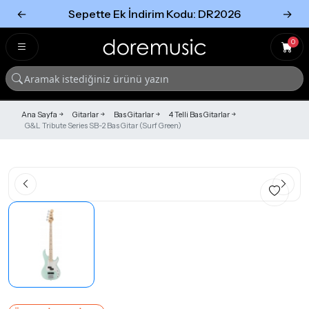
←
Sepette Ek İndirim Kodu: DR2026
→
Tümünü Gör
Tümünü gör
0
Ana Sayfa
Gitarlar
Bas Gitarlar
4 Telli Bas Gitarlar
G&L Tribute Series SB-2 Bas Gitar (Surf Green)