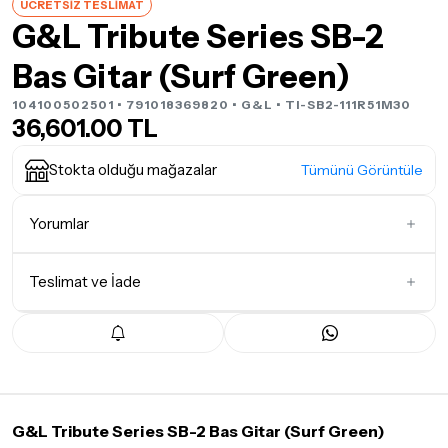
ÜCRETSİZ TESLİMAT
G&L Tribute Series SB-2
Bas Gitar (Surf Green)
104100502501 • 791018369820 •
G&L
• TI-SB2-111R51M30
36,601.00 TL
Stokta olduğu mağazalar
Tümünü Görüntüle
Yorumlar
Teslimat ve İade
İlk Yorumu Siz Yazın
Teslimat Koşulları
Tüm siparişleriniz
1-3 iş günü
içerisinde kargoya teslim edilir.
Yoğunluk nedeniyle yaşanabilecek gecikmelerde, kargo süreci
maksimum
5 iş günü
gibi bir süreyi aşmayacaktır. Bayram ve
tatil günlerinde teslimat yapılamamaktadır.
G&L Tribute Series SB-2 Bas Gitar (Surf Green)