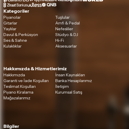
Kategoriler
Piyanolar
Tuşlular
Gitarlar
Amfi & Pedal
Yaylılar
Nefesliler
Davul & Perküsyon
Stüdyo & DJ
Ses & Sahne
Hi-Fi
Kulaklıklar
Aksesuarlar
Hakkımızda & Hizmetlerimiz
Hakkımızda
İnsan Kaynakları
Garanti ve İade Koşulları
Banka Hesaplarımız
Teslimat Koşulları
İletişim
Piyano Kiralama
Kurumsal Satış
Mağazalarımız
Bilgiler