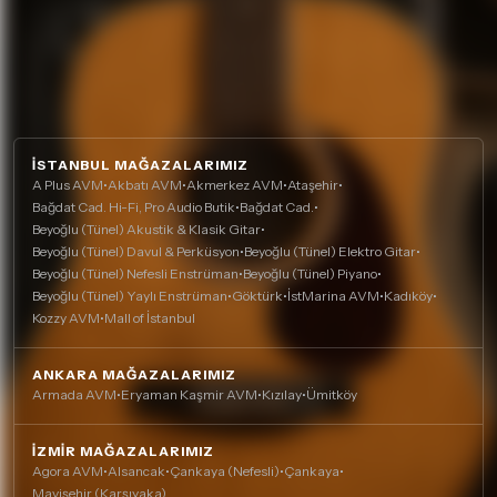
İSTANBUL MAĞAZALARIMIZ
A Plus AVM
•
Akbatı AVM
•
Akmerkez AVM
•
Ataşehir
•
Bağdat Cad. Hi-Fi, Pro Audio Butik
•
Bağdat Cad.
•
Beyoğlu (Tünel) Akustik & Klasik Gitar
•
Beyoğlu (Tünel) Davul & Perküsyon
•
Beyoğlu (Tünel) Elektro Gitar
•
Beyoğlu (Tünel) Nefesli Enstrüman
•
Beyoğlu (Tünel) Piyano
•
Beyoğlu (Tünel) Yaylı Enstrüman
•
Göktürk
•
İstMarina AVM
•
Kadıköy
•
Kozzy AVM
•
Mall of İstanbul
ANKARA MAĞAZALARIMIZ
Armada AVM
•
Eryaman Kaşmir AVM
•
Kızılay
•
Ümitköy
İZMIR MAĞAZALARIMIZ
Agora AVM
•
Alsancak
•
Çankaya (Nefesli)
•
Çankaya
•
Mavişehir (Karşıyaka)