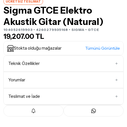
ÜCRETSİZ TESLİMAT
Sigma GTCE Elektro
Akustik Gitar (Natural)
104052619903 • 4260279935168 •
SIGMA
• GTCE
19,207.00 TL
Stokta olduğu mağazalar
Tümünü Görüntüle
Teknik Özellikler
Gövde Şekli
Single Cut
Yorumlar
Teslimat ve İade
İlk Yorumu Siz Yazın
Teslimat Koşulları
Tüm siparişleriniz
1-3 iş günü
içerisinde kargoya teslim edilir.
Yoğunluk nedeniyle yaşanabilecek gecikmelerde, kargo süreci