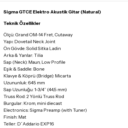
maksimum
5 iş günü
gibi bir süreyi aşmayacaktır. Bayram ve
tatil günlerinde teslimat yapılamamaktadır.
Sigma GTCE Elektro Akustik Gitar (Natural)
Seçtiğiniz ürünlerin tamamı
doremusic Sevkiyat Ekibi
ya da
Teknik Özellikler
Aras Kargo
garantisi ile adresinize teslim edilecektir.
Ölçü: Grand OM-14 Fret, Cutaway
Detaylar için
tıklayınız
Yapı: Dovetail Neck Joint
Ön Gövde: Solid Sitka Ladin
İade Koşulları
Arka & Yanlar: Tilia
Sitemiz üzerinden satın almış olduğunuz ürünleri, teslimat
tarihinden itibaren
14 Gün
içerisinde iade edebilir ya da
Sap (Neck): Maun, Low Profile
değiştirebilirsiniz.
Eşik & Saddle: Bone
Klavye & Köprü (Bridge): Micarta
İadesi ve değişimi mümkün olmayan ürünler için
tıklayınız
.
Uzununluk: 645 mm
İade ve değişimi talep edilecek ürünün ticari vasfını yitirmemiş
Sap Uzunluğu: 1-3/4” (44,5 mm)
olması, ambalajının korunmuş, aksesuar ve tüm ürün içeriğinin
Truss Rod: 2 Yönlü Truss Rod
eksiksiz olması gerekmektedir. Satın almış olduğunuz ürünü
Burgular: Krom, mini diecast
göndermeden önce mutlaka
Destek
ekibimiz ile iletişime
Electronics: Sigma Preamp (with Tuner)
geçerek bilgi veriniz.
Finish: Mat
İade ve değişim koşulları, ürün kategorilerine göre farklılık
Teller: D´Addario EXP16
gösterebilir. Lütfen satın almadan önce ilgili ürünün