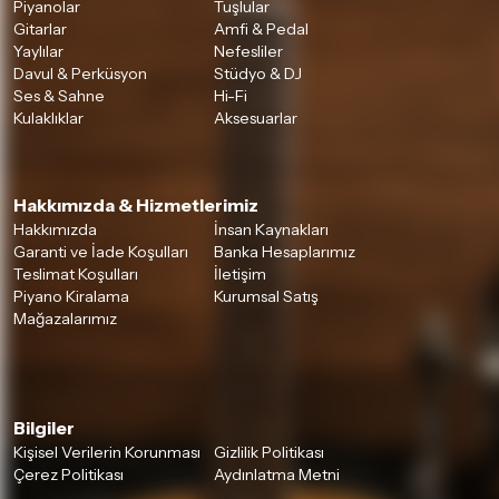
Piyanolar
Tuşlular
Gitarlar
Amfi & Pedal
Yaylılar
Nefesliler
Davul & Perküsyon
Stüdyo & DJ
Ses & Sahne
Hi-Fi
Kulaklıklar
Aksesuarlar
Hakkımızda & Hizmetlerimiz
Hakkımızda
İnsan Kaynakları
Garanti ve İade Koşulları
Banka Hesaplarımız
Teslimat Koşulları
İletişim
Piyano Kiralama
Kurumsal Satış
Mağazalarımız
Bilgiler
Kişisel Verilerin Korunması
Gizlilik Politikası
Çerez Politikası
Aydınlatma Metni