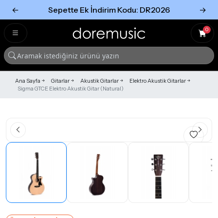
←
Sepette Ek İndirim Kodu: DR2026
→
Tümünü Gör
Tümünü gör
0
Ana Sayfa
Gitarlar
Akustik Gitarlar
Elektro Akustik Gitarlar
Sigma GTCE Elektro Akustik Gitar (Natural)