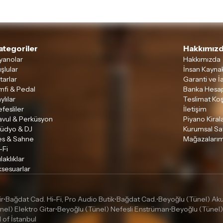
ategoriler
Hakkımızd
yanolar
Hakkımızda
şlular
İnsan Kaynak
tarlar
Garanti ve İ
mfi & Pedal
Banka Hesap
ylılar
Teslimat Koş
fesliler
İletişim
avul & Perküsyon
Piyano Kira
tüdyo & DJ
Kurumsal Sa
es & Sahne
Mağazalarım
-Fi
laklıklar
sesuarlar
ir
Bağdat Cad. Hi-Fi, Pro Audio Butik
Bağdat Cad.
Beyoğlu (Tünel) Akus
•
•
•
nel) Elektro Gitar
Beyoğlu (Tünel) Nefesli Enstrüman
Beyoğlu (Tünel)
•
•
l of İstanbul