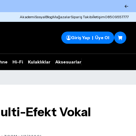
←
Akademi
Sosyal
Blog
Mağazalar
Sipariş Takibi
İletişim
08509557777
Giriş Yap | Üye Ol
hne
Hi-Fi
Kulaklıklar
Aksesuarlar
Rhym Outlet
lti-Efekt Vokal