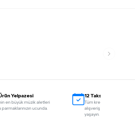
Ürün Yelpazesi
12 Taksit İmkanı
nin en büyük müzik aletleri
Tüm kredi kartlarına 12 tak
 parmaklarınızın ucunda.
alışveriş yapmanın rahatlığ
yaşayın.