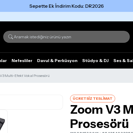
Sepette Ek İndirim Kodu: DR2026
Tümünü gör
ılar
Nefesliler
Davul & Perküsyon
Stüdyo & DJ
Ses & Sa
V3 Multi-Efekt Vokal Prosesörü
ÜCRETSİZ TESLİMAT
Zoom V3 Mu
Prosesörü