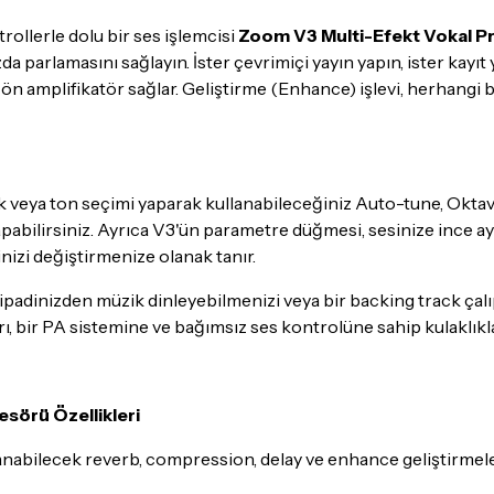
Kargo
garantisi ile adresin
rollerle dolu bir ses işlemcisi
Zoom V3 Multi-Efekt Vokal P
parlamasını sağlayın. İster çevrimiçi yayın yapın, ister kayıt ya
Detaylar için
tıklayınız
r ön amplifikatör sağlar. Geliştirme (Enhance) işlevi, herhang
İade Koşulları
Sitemiz üzerinden satın al
itibaren
14 Gün
içerisinde i
ak veya ton seçimi yaparak kullanabileceğiniz Auto-tune, Okta
İadesi ve değişimi mümkün
apabilirsiniz. Ayrıca V3'ün parametre düğmesi, sesinize ince ay
inizi değiştirmenize olanak tanır.
İade ve değişimi talep edil
ambalajının korunmuş, akse
n, ipadinizden müzik dinleyebilmenizi veya bir backing track ça
gerekmektedir. Satın alm
arı, bir PA sistemine ve bağımsız ses kontrolüne sahip kulaklıkl
mutlaka
Destek
ekibimiz il
İade ve değişim koşulları, ü
sörü Özellikleri
Lütfen satın almadan önce i
ettiğinizden emin olun.
ulanabilecek reverb, compression, delay ve enhance geliştirmel
Detaylar için
tıklayınız