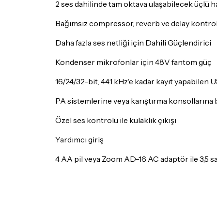
2 ses dahilinde tam oktava ulaşabilecek üçlü 
Bağımsız compressor, reverb ve delay kontrol
Daha fazla ses netliği için Dahili Güçlendirici
Kondenser mikrofonlar için 48V fantom güç
16/24/32-bit, 44.1 kHz'e kadar kayıt yapabilen 
PA sistemlerine veya karıştırma konsollarına ba
Özel ses kontrolü ile kulaklık çıkışı
Yardımcı giriş
4 AA pil veya Zoom AD-16 AC adaptör ile 3,5 saa