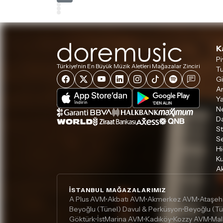
K
Pi
Türkiye'nin En Büyük Müzik Aletleri Mağazalar Zinciri
Tu
Gi
A
Ya
Ne
D
S
S
Hi
Ku
Ak
İSTANBUL MAĞAZALARIMIZ
A Plus AVM
Akbatı AVM
Akmerkez AVM
Ataşeh
•
•
•
Beyoğlu (Tünel) Davul & Perküsyon
Beyoğlu (Tü
•
Göktürk
İstMarina AVM
Kadıköy
Kozzy AVM
Mal
•
•
•
•