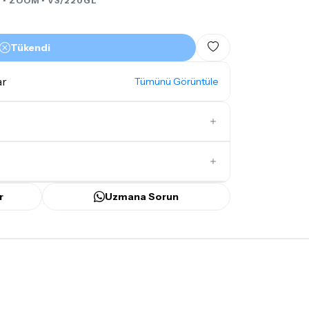
 •
ZOOM
• V3/220GL
Tükendi
ar
Tümünü Görüntüle
İlk Yorumu Siz Yazın
r
Uzmana Sorun
ünü
içerisinde kargoya teslim edilir.
bilecek gecikmelerde, kargo süreci
ir süreyi aşmayacaktır. Bayram ve tatil
mamaktadır.
mı
doremusic Sevkiyat Ekibi
ya da
Aras