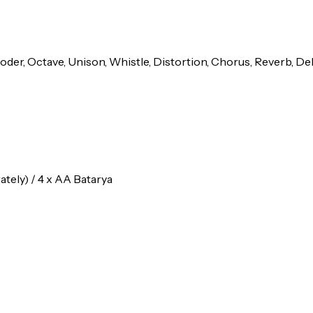
coder, Octave, Unison, Whistle, Distortion, Chorus, Reverb, De
tely) / 4 x AA Batarya