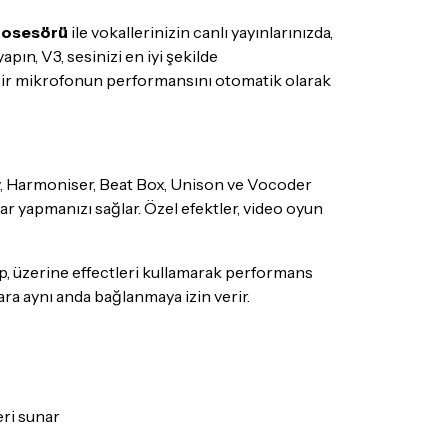
ize teslim edilecektir.
rosesörü
ile vokallerinizin canlı yayınlarınızda,
pın, V3, sesinizi en iyi şekilde
i bir mikrofonun performansını otomatik olarak
mış olduğunuz ürünleri, teslimat tarihinden
ade edebilir ya da değiştirebilirsiniz.
v, Harmoniser, Beat Box, Unison ve Vocoder
 olmayan ürünler için
tıklayınız
.
ar yapmanızı sağlar. Özel efektler, video oyun
ecek ürünün ticari vasfını yitirmemiş olması,
suar ve tüm ürün içeriğinin eksiksiz olması
lıp, üzerine effectleri kullamarak performans
ış olduğunuz ürünü göndermeden önce
ara aynı anda bağlanmaya izin verir.
e iletişime geçerek bilgi veriniz.
rün kategorilerine göre farklılık gösterebilir.
lgili ürünün iade/değişim şartlarını kontrol
eri sunar