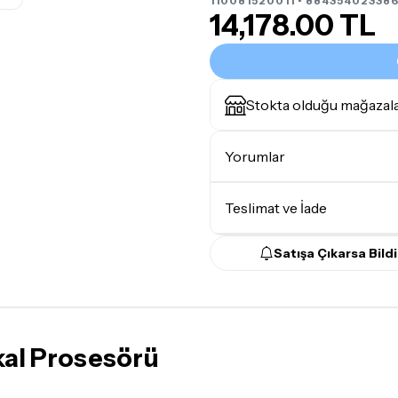
110081520011 • 884354023386
14,178.00 TL
Stokta olduğu mağazal
Yorumlar
Teslimat ve İade
Satışa Çıkarsa Bildi
Teslimat Koşulları
Tüm siparişleriniz
1-3 iş g
Yoğunluk nedeniyle yaşana
maksimum
5 iş günü
gibi b
kal Prosesörü
günlerinde teslimat yapıla
Seçtiğiniz ürünlerin tama