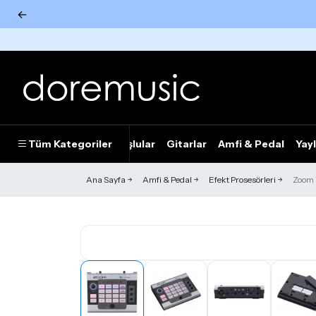
←
Tümünü Gör
Tüm Kategoriler
Piyanolar
Tuşlular
Gitarlar
Amfi & Pedal
Yayl
Ana Sayfa
Amfi & Pedal
Efekt Prosesörleri
Zoom 