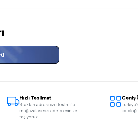
ı
rü
Hızlı Teslimat
Geniş 
Stoktan adresinize teslim ile
Türkiye'
mağazalarımızı adeta evinize
kataloğu
taşıyoruz.