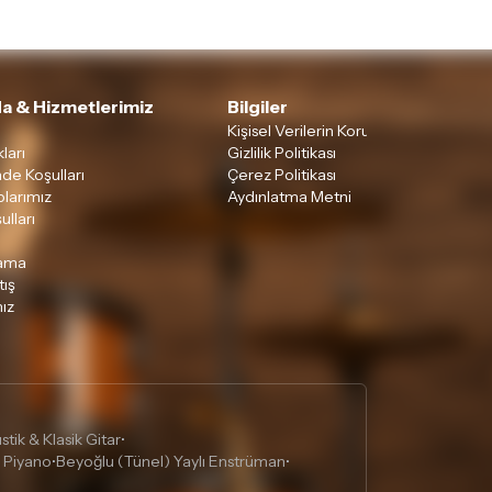
a & Hizmetlerimiz
Bilgiler
Kişisel Verilerin Korunması
ları
Gizlilik Politikası
ade Koşulları
Çerez Politikası
larımız
Aydınlatma Metni
ulları
lama
tış
ız
tik & Klasik Gitar
•
 Piyano
Beyoğlu (Tünel) Yaylı Enstrüman
•
•