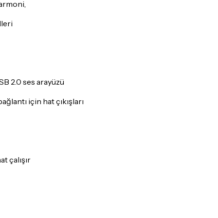
harmoni,
leri
USB 2.0 ses arayüzü
ğlantı için hat çıkışları
t çalışır