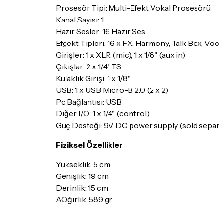
Prosesör Tipi: Multi-Efekt Vokal Prosesörü
Kanal Sayısı: 1
Hazır Sesler: 16 Hazır Ses
Efgekt Tipleri: 16 x FX: Harmony, Talk Box, Vo
Girişler: 1 x XLR (mic), 1 x 1/8" (aux in)
Çıkışlar: 2 x 1/4" TS
Kulaklık Girişi: 1 x 1/8"
USB: 1 x USB Micro-B 2.0 (2 x 2)
Pc Bağlantısı: USB
Diğer I/O: 1 x 1/4" (control)
Güç Desteği: 9V DC power supply (sold separa
Fiziksel Özellikler
Yükseklik: 5 cm
Genişlik: 19 cm
Derinlik: 15 cm
AQğırlık: 589 gr