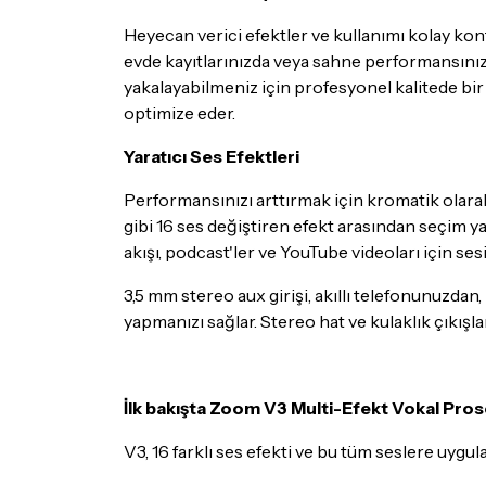
Heyecan verici efektler ve kullanımı kolay kont
evde kayıtlarınızda veya sahne performansınızda 
yakalayabilmeniz için profesyonel kalitede bi
optimize eder.
Yaratıcı Ses Efektleri
Performansınızı arttırmak için kromatik olar
gibi 16 ses değiştiren efekt arasından seçim y
akışı, podcast'ler ve YouTube videoları için ses
3,5 mm stereo aux girişi, akıllı telefonunuzda
yapmanızı sağlar. Stereo hat ve kulaklık çıkışl
İlk bakışta
Zoom V3 Multi-Efekt Vokal Prose
V3, 16 farklı ses efekti ve bu tüm seslere uyg