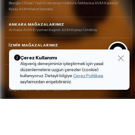
Beyoğlu (Tünel) Yaylı Enstrüman
•
Göktürk
•
İstMarina AVM
•
Kadıköy
•
Kozzy AVM
•
Mall of İstanbul
ANKARA MAĞAZALARIMIZ
Armada AVM
•
Eryaman Kaşmir AVM
•
Kızılay
•
Ümitköy
İZMIR MAĞAZALARIMIZ
Agora AVM
•
Alsancak
•
Çankaya (Nefesli)
•
Çankaya
•
Mavişehir (Karşıyaka)
Çerez Kullanımı
Alışveriş deneyiminizi iyileştirmek için yasal
düzenlemelere uygun çerezler (cookie)
DIĞER MAĞAZALARIMIZ
kullanıyoruz. Detaylı bilgiye
Çerez Politikası
Adana, Çukurova - Turgut Özal
•
Adana, Kurtuluş
•
Antalya, Lara
•
sayfamızdan erişebilirsiniz.
Bursa, Nilüfer
•
Gaziantep, Şehitkamil
•
Kocaeli, İzmit
•
Mersin, Yenişehir
•
Muğla, Bodrum
•
Samsun, Piazza AVM
Gizlilik Politikası
Çerez Politikası
Kişisel Verilerin Korunması
Tasarım ve Teknoloji:
invenera