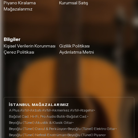
Piyano Kiralama
Kurumsal Satış
Mağazalarımız
Bilgiler
Kişisel Verilerin Korunması
Gizlilik Politikası
Çerez Politikası
Aydınlatma Metni
İSTANBUL MAĞAZALARIMIZ
A Plus AVM
•
Akbatı AVM
•
Akmerkez AVM
•
Ataşehir
•
Bağdat Cad. Hi-Fi, Pro Audio Butik
•
Bağdat Cad.
•
Beyoğlu (Tünel) Akustik & Klasik Gitar
•
Beyoğlu (Tünel) Davul & Perküsyon
•
Beyoğlu (Tünel) Elektro Gitar
•
Beyoğlu (Tünel) Nefesli Enstrüman
•
Beyoğlu (Tünel) Piyano
•