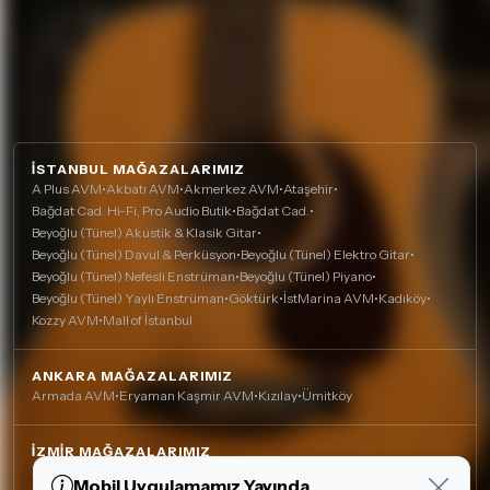
İSTANBUL MAĞAZALARIMIZ
A Plus AVM
•
Akbatı AVM
•
Akmerkez AVM
•
Ataşehir
•
Bağdat Cad. Hi-Fi, Pro Audio Butik
•
Bağdat Cad.
•
Beyoğlu (Tünel) Akustik & Klasik Gitar
•
Beyoğlu (Tünel) Davul & Perküsyon
•
Beyoğlu (Tünel) Elektro Gitar
•
Beyoğlu (Tünel) Nefesli Enstrüman
•
Beyoğlu (Tünel) Piyano
•
Beyoğlu (Tünel) Yaylı Enstrüman
•
Göktürk
•
İstMarina AVM
•
Kadıköy
•
Kozzy AVM
•
Mall of İstanbul
ANKARA MAĞAZALARIMIZ
Armada AVM
•
Eryaman Kaşmir AVM
•
Kızılay
•
Ümitköy
İZMIR MAĞAZALARIMIZ
Agora AVM
•
Alsancak
•
Çankaya (Nefesli)
•
Çankaya
•
Mobil Uygulamamız Yayında
Çerez Kullanımı