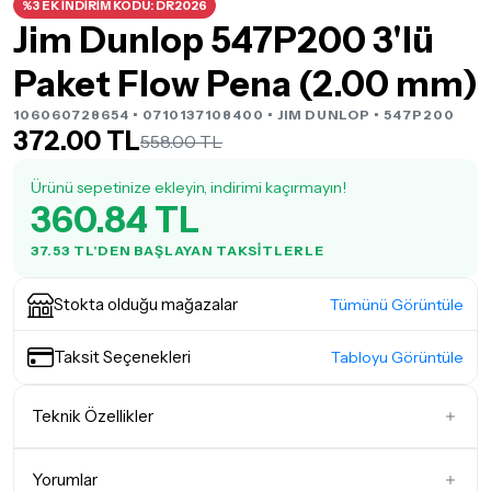
%3 EK İNDİRİM KODU: DR2026
Jim Dunlop 547P200 3'lü
Paket Flow Pena (2.00 mm)
106060728654 • 0710137108400 •
JIM DUNLOP
• 547P200
372.00 TL
558.00 TL
Ürünü sepetinize ekleyin, indirimi kaçırmayın!
360.84 TL
37.53 TL'DEN BAŞLAYAN TAKSITLERLE
Stokta olduğu mağazalar
Tümünü Görüntüle
Taksit Seçenekleri
Tabloyu Görüntüle
Teknik Özellikler
Pena Kalınlığı
1,01 - 2,00mm Penalar
Yorumlar