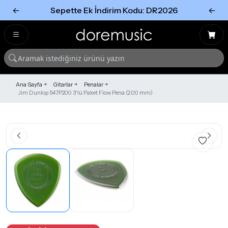
←
Sepette Ek İndirim Kodu: DR2026
←
Tümünü Gör
Tümünü gör
Ana Sayfa
Gitarlar
Penalar
Jim Dunlop 547P200 3'lü Paket Flow Pena (2.00 mm)