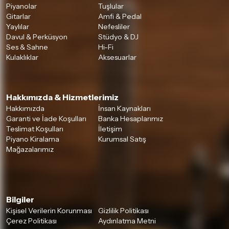
Piyanolar
Tuşlular
Gitarlar
Amfi & Pedal
Yaylılar
Nefesliler
Davul & Perküsyon
Stüdyo & DJ
Ses & Sahne
Hi-Fi
Kulaklıklar
Aksesuarlar
Hakkımızda & Hizmetlerimiz
Hakkımızda
İnsan Kaynakları
Garanti ve İade Koşulları
Banka Hesaplarımız
Teslimat Koşulları
İletişim
Piyano Kiralama
Kurumsal Satış
Mağazalarımız
Bilgiler
Kişisel Verilerin Korunması
Gizlilik Politikası
Çerez Politikası
Aydınlatma Metni