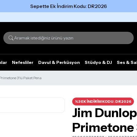
Sepette Ek İndirim Kodu: DR2026
Tümünü gör
ılar
Nefesliler
Davul & Perküsyon
Stüdyo & DJ
Ses & Sa
Primetone 3'lü Paket Pena
%3 EK İNDİRİM KODU: DR2026
Jim Dunlop
Primetone 