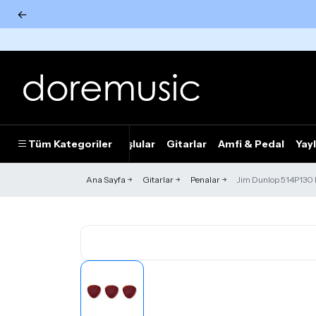
←
Tümünü Gör
Tüm Kategoriler
Piyanolar
Tuşlular
Gitarlar
Amfi & Pedal
Yayl
Ana Sayfa
Gitarlar
Penalar
Jim Dunlop 514P130 