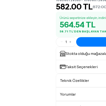
106060728563 • 10606072856
582.00 TL
872.0
Ürünü sepetinize ekleyin, indir
564.54 TL
58.71 TL'DEN BAŞLAYAN TA
1
Stokta olduğu mağazal
Taksit Seçenekleri
Teknik Özellikler
Pena Kalınlığı
Yorumlar
Pena Tipi