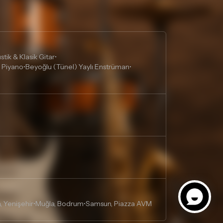
tik & Klasik Gitar
•
 Piyano
Beyoğlu (Tünel) Yaylı Enstrüman
•
•
, Yenişehir
Muğla, Bodrum
Samsun, Piazza AVM
•
•