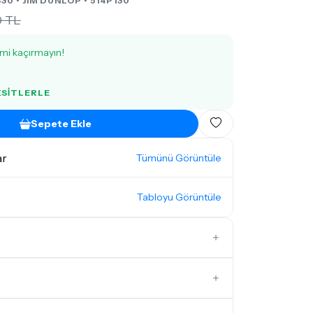
30 •
JIM DUNLOP
• 514P130
0 TL
imi kaçırmayın!
KSITLERLE
Sepete Ekle
ar
Tümünü Görüntüle
Tabloyu Görüntüle
1,01 - 2,00mm Penalar
Paket Penalar