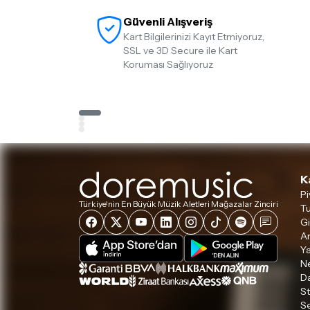
Güvenli Alışveriş
Kart Bilgilerinizi Kayıt Etmiyoruz,
SSL ve 3D Secure ile Kart
Koruması Sağlıyoruz
K
Pi
Türkiye'nin En Büyük Müzik Aletleri Mağazalar Zinciri
Tu
Gi
A
Ya
Ne
D
S
S