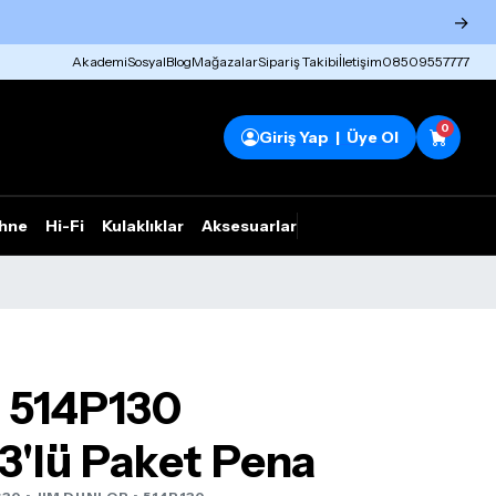
→
Akademi
Sosyal
Blog
Mağazalar
Sipariş Takibi
İletişim
08509557777
0
Giriş Yap | Üye Ol
hne
Hi-Fi
Kulaklıklar
Aksesuarlar
Rhym Outlet
 514P130
3'lü Paket Pena