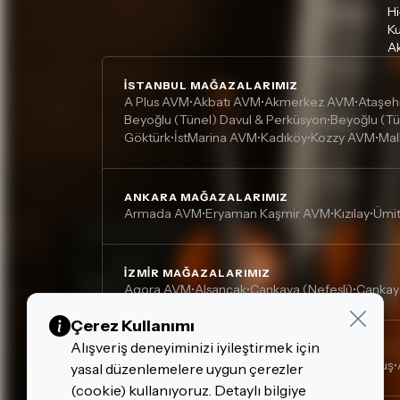
Hi
Ku
Ak
İSTANBUL MAĞAZALARIMIZ
A Plus AVM
Akbatı AVM
Akmerkez AVM
Ataşeh
•
•
•
Beyoğlu (Tünel) Davul & Perküsyon
Beyoğlu (Tü
•
Göktürk
İstMarina AVM
Kadıköy
Kozzy AVM
Mal
•
•
•
•
ANKARA MAĞAZALARIMIZ
Armada AVM
Eryaman Kaşmir AVM
Kızılay
Ümi
•
•
•
İZMIR MAĞAZALARIMIZ
Agora AVM
Alsancak
Çankaya (Nefesli)
Çankay
•
•
•
Çerez Kullanımı
Alışveriş deneyiminizi iyileştirmek için
DIĞER MAĞAZALARIMIZ
Adana, Çukurova - Turgut Özal
Adana, Kurtuluş
•
•
yasal düzenlemelere uygun çerezler
(cookie) kullanıyoruz. Detaylı bilgiye