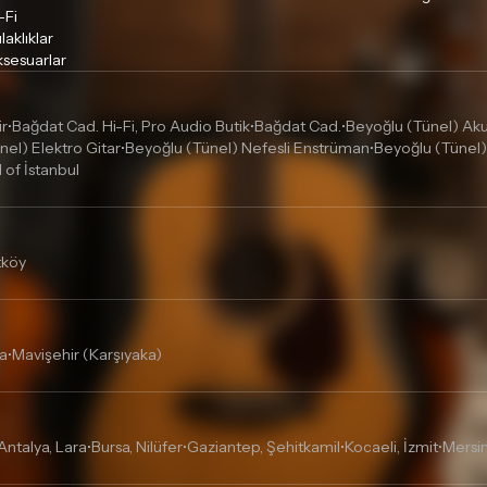
Lütfen satın almadan önce i
-Fi
laklıklar
ettiğinizden emin olun.
sesuarlar
Detaylar için
tıklayınız
ir
Bağdat Cad. Hi-Fi, Pro Audio Butik
Bağdat Cad.
Beyoğlu (Tünel) Akus
•
•
•
nel) Elektro Gitar
Beyoğlu (Tünel) Nefesli Enstrüman
Beyoğlu (Tünel)
•
•
l of İstanbul
tköy
a
Mavişehir (Karşıyaka)
•
Antalya, Lara
Bursa, Nilüfer
Gaziantep, Şehitkamil
Kocaeli, İzmit
Mersin
•
•
•
•