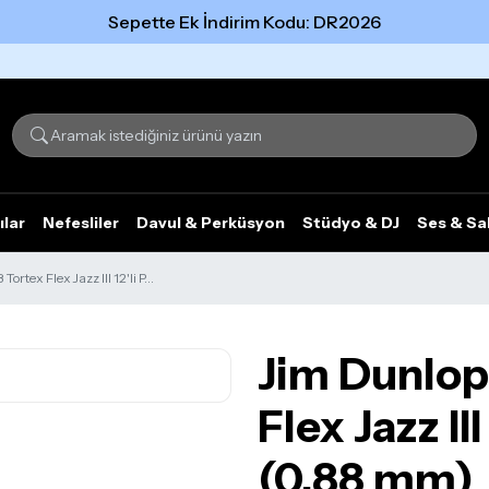
Sepette Ek İndirim Kodu: DR2026
Tümünü gör
ılar
Nefesliler
Davul & Perküsyon
Stüdyo & DJ
Ses & Sa
tex Flex Jazz III 12'li P...
Jim Dunlop
Flex Jazz II
(0.88 mm)