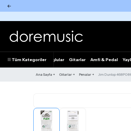
←
Tümünü Gör
Tüm Kategoriler
Piyanolar
Tuşlular
Gitarlar
Amfi & Pedal
Yayl
Ana Sayfa
Gitarlar
Penalar
Jim Dunlop 468P088 Tor