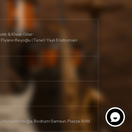
lgili ürünün iade/değişim şartlarını kontrol
tik & Klasik Gitar
•
 Piyano
Beyoğlu (Tünel) Yaylı Enstrüman
•
•
, Yenişehir
Muğla, Bodrum
Samsun, Piazza AVM
•
•