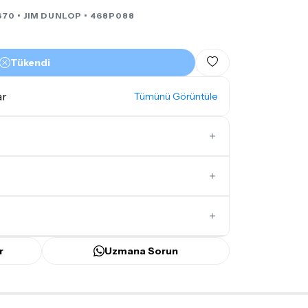
670 •
JIM DUNLOP
• 468P088
Tükendi
ar
Tümünü Görüntüle
1,01 - 2,00mm Penalar
Paket Penalar
İlk Yorumu Siz Yazın
r
Uzmana Sorun
ünü
içerisinde kargoya teslim edilir.
bilecek gecikmelerde, kargo süreci