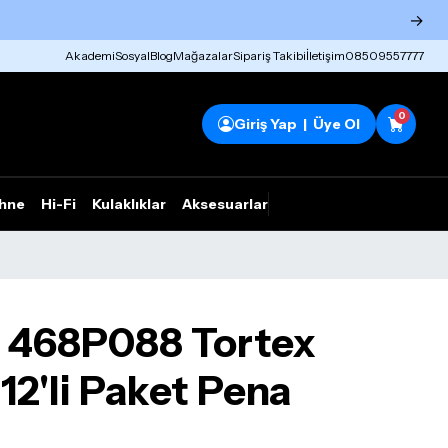
→
Akademi
Sosyal
Blog
Mağazalar
Sipariş Takibi
İletişim
08509557777
0
Giriş Yap | Üye Ol
hne
Hi-Fi
Kulaklıklar
Aksesuarlar
Rhym Outlet
 468P088 Tortex
I 12'li Paket Pena