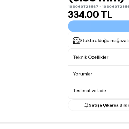
106060728567 • 1060607285
334.00 TL
Stokta olduğu mağazal
Teknik Özellikler
Pena Kalınlığı
Yorumlar
Pena Tipi
Teslimat ve İade
Satışa Çıkarsa Bildi
Teslimat Koşulları
Tüm siparişleriniz
1-3 iş g
Yoğunluk nedeniyle yaşana