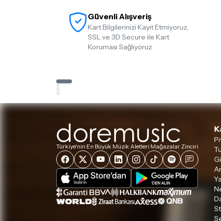
Güvenli Alışveriş
Kart Bilgilerinizi Kayıt Etmiyoruz,
SSL ve 3D Secure ile Kart
Koruması Sağlıyoruz
K
Pi
Türkiye'nin En Büyük Müzik Aletleri Mağazalar Zinciri
Tu
Gi
A
Ya
Ne
D
S
S