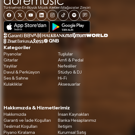
Türkiye'nin En Büyük Müzik Aletleri Mağazalar Zinciri
Kategoriler
Piyanolar
Tuşlular
Gitarlar
Amfi & Pedal
Yaylılar
Nefesliler
Davul & Perküsyon
Stüdyo & DJ
Ses & Sahne
Hi-Fi
Kulaklıklar
Aksesuarlar
Hakkımızda & Hizmetlerimiz
Hakkımızda
İnsan Kaynakları
Garanti ve İade Koşulları
Banka Hesaplarımız
Teslimat Koşulları
İletişim
Piyano Kiralama
Kurumsal Satış