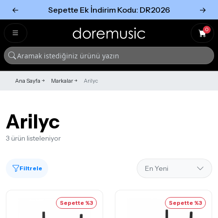
←
Sepette Ek İndirim Kodu: DR2026
→
Tümünü Gör
Tümünü gör
0
Ana Sayfa
Markalar
Arilyc
Arilyc
3 ürün listeleniyor
Filtrele
Sepette %3
Sepette %3