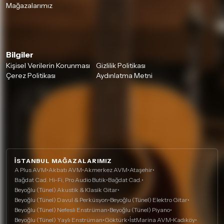
Mağazalarımız
Bilgiler
Kişisel Verilerin Korunması
Gizlilik Politikası
Çerez Politikası
Aydınlatma Metni
İSTANBUL MAĞAZALARIMIZ
A Plus AVM
•
Akbatı AVM
•
Akmerkez AVM
•
Ataşehir
•
Bağdat Cad. Hi-Fi, Pro Audio Butik
•
Bağdat Cad.
•
Beyoğlu (Tünel) Akustik & Klasik Gitar
•
Beyoğlu (Tünel) Davul & Perküsyon
•
Beyoğlu (Tünel) Elektro Gitar
•
Beyoğlu (Tünel) Nefesli Enstrüman
•
Beyoğlu (Tünel) Piyano
•
Beyoğlu (Tünel) Yaylı Enstrüman
•
Göktürk
•
İstMarina AVM
•
Kadıköy
•