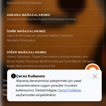
Kozzy AVM
•
Mall of İstanbul
ANKARA MAĞAZALARIMIZ
Armada AVM
•
Eryaman Kaşmir AVM
•
Kızılay
•
Ümitköy
İZMIR MAĞAZALARIMIZ
Agora AVM
•
Alsancak
•
Çankaya (Nefesli)
•
Çankaya
•
Mavişehir (Karşıyaka)
DIĞER MAĞAZALARIMIZ
Adana, Çukurova - Turgut Özal
•
Adana, Kurtuluş
•
Antalya, Lara
•
Bursa, Nilüfer
•
Gaziantep, Şehitkamil
•
Kocaeli, İzmit
•
Mersin, Yenişehir
•
Muğla, Bodrum
•
Samsun, Piazza AVM
Çerez Kullanımı
Gizlilik Politikası
Alışveriş deneyiminizi iyileştirmek için yasal
Çerez Politikası
düzenlemelere uygun çerezler (cookie)
Kişisel Verilerin Korunması
kullanıyoruz. Detaylı bilgiye
Çerez Politikası
Tasarım ve Teknoloji:
invenera
sayfamızdan erişebilirsiniz.