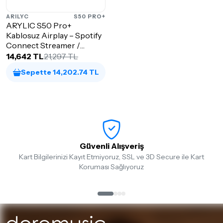
ARILYC
S50 PRO+
ARYLIC S50 Pro+
Kablosuz Airplay – Spotify
Connect Streamer /
Preamfi
14,642 TL
21,297 TL
Sepette 14,202.74 TL
Güvenli Alışveriş
Kart Bilgilerinizi Kayıt Etmiyoruz, SSL ve 3D Secure ile Kart
Koruması Sağlıyoruz