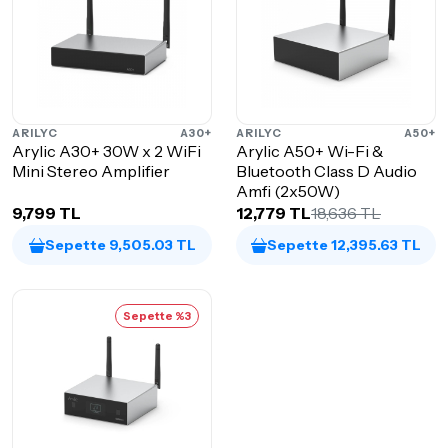
ARILYC
A30+
ARILYC
A50+
Arylic A30+ 30W x 2 WiFi
Arylic A50+ Wi-Fi &
Mini Stereo Amplifier
Bluetooth Class D Audio
Amfi (2x50W)
9,799 TL
12,779 TL
18,636 TL
Sepette 9,505.03 TL
Sepette 12,395.63 TL
Sepette %3