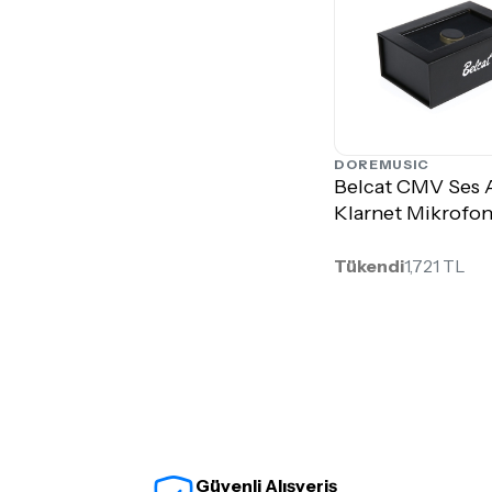
DOREMUSIC
Belcat CMV Ses A
Klarnet Mikrofo
Tükendi
1,721 TL
Güvenli Alışveriş