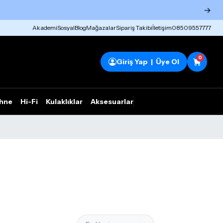
→
Akademi
Sosyal
Blog
Mağazalar
Sipariş Takibi
İletişim
08509557777
0
Giriş Yap | Üye Ol
hne
Hi-Fi
Kulaklıklar
Aksesuarlar
Rhym Outlet