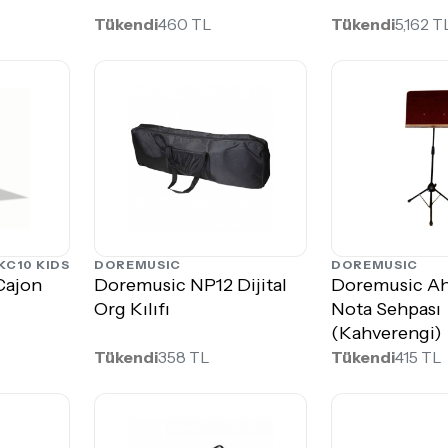
Tükendi
460 TL
Tükendi
5,162 T
KC10 KIDS
DOREMUSIC
DOREMUSIC
Cajon
Doremusic NP12 Dijital
Doremusic Ah
Org Kılıfı
Nota Sehpası
(Kahverengi)
Tükendi
358 TL
Tükendi
415 TL