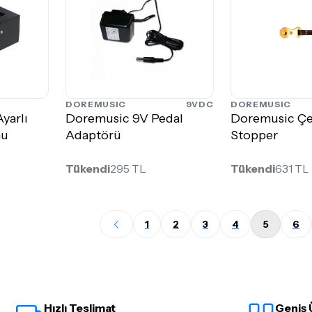
DOREMUSIC
9VDC
DOREMUSIC
yarlı
Doremusic 9V Pedal
Doremusic Çel
nu
Adaptörü
Stopper
Tükendi
295 TL
Tükendi
631 TL
1
2
3
4
5
6
Hızlı Teslimat
Geniş 