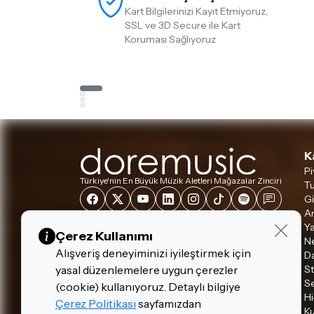
Kart Bilgilerinizi Kayıt Etmiyoruz,
SSL ve 3D Secure ile Kart
Koruması Sağlıyoruz
K
Pi
Türkiye'nin En Büyük Müzik Aletleri Mağazalar Zinciri
Tu
Gi
A
Ya
Çerez Kullanımı
Ne
Alışveriş deneyiminizi iyileştirmek için
D
S
yasal düzenlemelere uygun çerezler
S
(cookie) kullanıyoruz. Detaylı bilgiye
Hi
Çerez Politikası
sayfamızdan
Ku