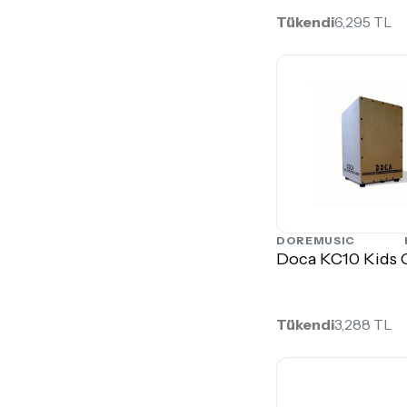
Tükendi
6,295 TL
DOREMUSIC
Doca KC10 Kids 
Tükendi
3,288 TL