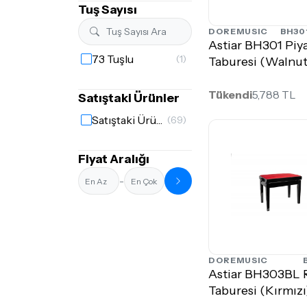
Tuş Sayısı
DOREMUSIC
BH30
Astiar BH301 Piy
73 Tuşlu
(1)
Taburesi (Walnut
Tükendi
5,788 TL
Satıştaki Ürünler
Satıştaki Ürünler
(69)
Fiyat Aralığı
-
DOREMUSIC
Astiar BH303BL 
Taburesi (Kırmızı