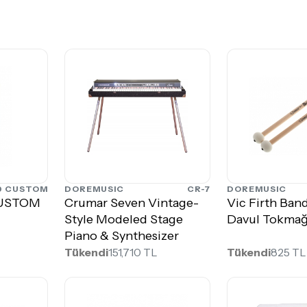
0 CUSTOM
DOREMUSIC
CR-7
DOREMUSIC
CUSTOM
Crumar Seven Vintage-
Vic Firth Ban
Style Modeled Stage
Davul Tokmağ
Piano & Synthesizer
Tükendi
151,710 TL
Tükendi
825 TL