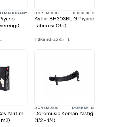
01 MAHOGANY
DOREMUSIC
BH303BL G
Piyano
Astiar BH303BL G Piyano
verengi)
Taburesi (Gri)
L
Tükendi
6,295 TL
DOREMUSIC
DORESR-12
Ses Yalıtım
Doremusic Keman Yastığı
1 m2)
(1/2 - 1/4)