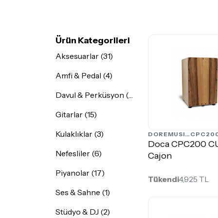
Ürün Kategorileri
Aksesuarlar (31)
Amfi & Pedal (4)
Davul & Perküsyon (21)
Gitarlar (15)
Kulaklıklar (3)
DOREMUSIC
CPC20
Doca CPC200 
Nefesliler (6)
Cajon
Piyanolar (17)
Tükendi
4,925 TL
Ses & Sahne (1)
Stüdyo & DJ (2)