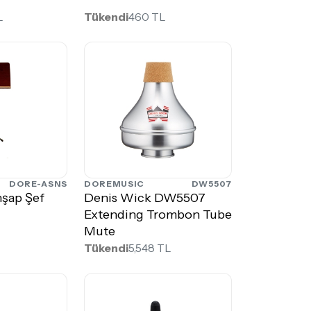
L
Tükendi
460 TL
DORE-ASNS
DOREMUSIC
DW5507
şap Şef
Denis Wick DW5507
Extending Trombon Tube
Mute
Tükendi
5,548 TL