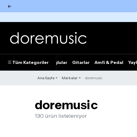
←
Tümünü Gör
Tüm Kategoriler
Piyanolar
Tuşlular
Gitarlar
Amfi & Pedal
Yayl
Ana Sayfa
Markalar
doremusic
doremusic
130 ürün listeleniyor