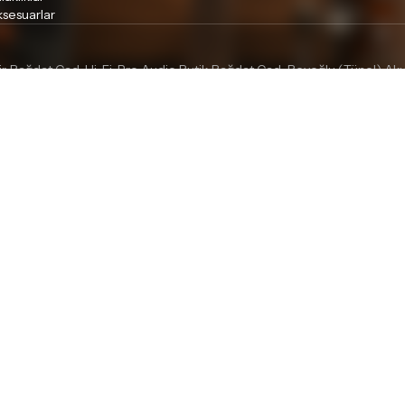
sesuarlar
ir
Bağdat Cad. Hi-Fi, Pro Audio Butik
Bağdat Cad.
Beyoğlu (Tünel) Akus
•
•
•
nel) Elektro Gitar
Beyoğlu (Tünel) Nefesli Enstrüman
Beyoğlu (Tünel)
•
•
l of İstanbul
tköy
a
Mavişehir (Karşıyaka)
•
Antalya, Lara
Bursa, Nilüfer
Gaziantep, Şehitkamil
Kocaeli, İzmit
Mersin
•
•
•
•
unması