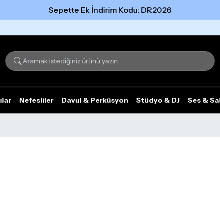
Sepette Ek İndirim Kodu: DR2026
Tümünü gör
ılar
Nefesliler
Davul & Perküsyon
Stüdyo & DJ
Ses & Sa