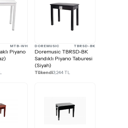
MTB-WH
DOREMUSIC
TBRSD-BK
aklı Piyano
Doremusic TBRSD-BK
az)
Sandıklı Piyano Taburesi
(Siyah)
L
Tükendi
3,244 TL