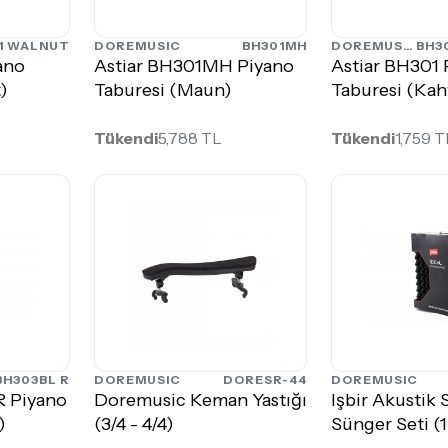
1 WALNUT
DOREMUSIC
BH301MH
DOREMUSIC
BH3
ano
Astiar BH301MH Piyano
Astiar BH301 
)
Taburesi (Maun)
Taburesi (Kah
Tükendi
5,788 TL
Tükendi
1,759 T
BH303BL R
DOREMUSIC
DORESR-44
DOREMUSIC
R Piyano
Doremusic Keman Yastığı
Işbir Akustik 
)
(3/4 - 4/4)
Sünger Seti (