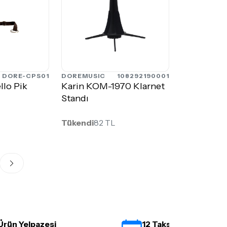
DORE-CPS01
DOREMUSIC
108292190001
lo Pik
Karin KOM-1970 Klarnet
Standı
Tükendi
82 TL
Ürün Yelpazesi
12 Taksit İmkanı