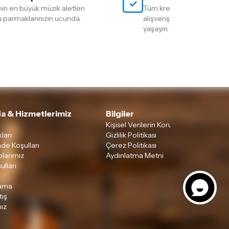
nin en büyük müzik aletleri
Tüm kredi kartlarına 12 tak
 parmaklarınızın ucunda.
alışveriş yapmanın rahatlığ
yaşayın.
a & Hizmetlerimiz
Bilgiler
Kişisel Verilerin Korunması
ları
Gizlilik Politikası
ade Koşulları
Çerez Politikası
larımız
Aydınlatma Metni
ulları
lama
tış
ız