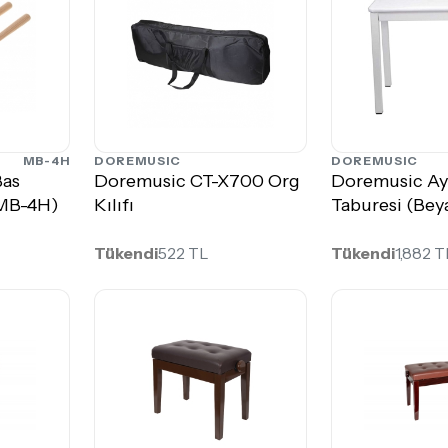
MB-4H
DOREMUSIC
DOREMUSIC
Bas
Doremusic CT-X700 Org
Doremusic Ay
(MB-4H)
Kılıfı
Taburesi (Bey
Tükendi
522 TL
Tükendi
1,882 T