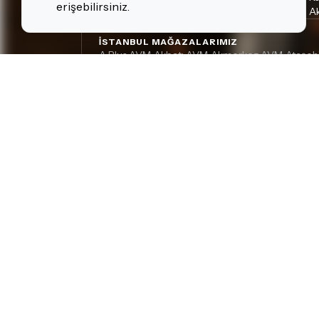
erişebilirsiniz.
Ak
İSTANBUL MAĞAZALARIMIZ
A Plus AVM
Akbatı AVM
Akmerkez AVM
Ataşeh
•
•
•
Beyoğlu (Tünel) Davul & Perküsyon
Beyoğlu (Tü
•
Göktürk
İstMarina AVM
Kadıköy
Kozzy AVM
Mal
•
•
•
•
ANKARA MAĞAZALARIMIZ
Armada AVM
Eryaman Kaşmir AVM
Kızılay
Ümi
•
•
•
İZMIR MAĞAZALARIMIZ
Agora AVM
Alsancak
Çankaya (Nefesli)
Çankay
•
•
•
DIĞER MAĞAZALARIMIZ
Adana, Çukurova - Turgut Özal
Adana, Kurtuluş
•
•
Gizlilik Politikası
Çerez Politikası
Kişisel Verilerin Kor