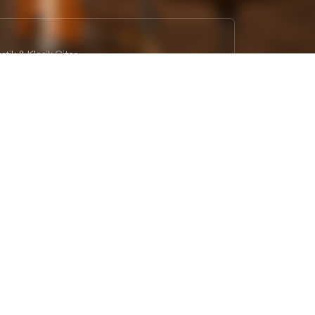
tik & Klasik Gitar
•
 Piyano
Beyoğlu (Tünel) Yaylı Enstrüman
•
•
, Yenişehir
Muğla, Bodrum
Samsun, Piazza AVM
•
•
Tasarım ve Teknoloji:
invenera