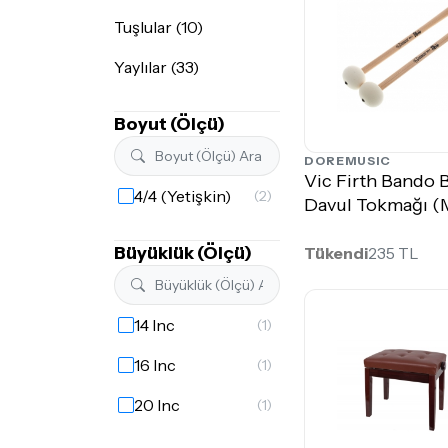
Tuşlular (10)
Yaylılar (33)
Boyut (Ölçü)
DOREMUSIC
Vic Firth Bando 
4/4 (Yetişkin)
(2)
Davul Tokmağı 
Büyüklük (Ölçü)
Tükendi
235 TL
14 Inc
(1)
16 Inc
(1)
20 Inc
(1)