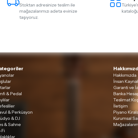
Stoktan adresinize teslim ile
Türkiye'
mağazalarımızı adeta evinize
kataloğu
taşıyoruz.
ategoriler
Hakkımızd
yanolar
Hakkımızda
şlular
İnsan Kaynak
tarlar
Garanti ve İ
mfi & Pedal
Banka Hesap
ylılar
Teslimat Koş
fesliler
İletişim
avul & Perküsyon
Piyano Kira
tüdyo & DJ
Kurumsal Sa
es & Sahne
Mağazalarım
-Fi
laklıklar