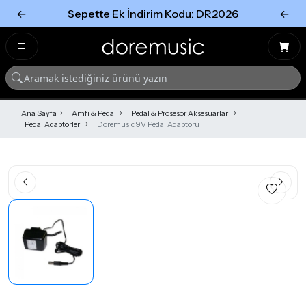
←
Sepette Ek İndirim Kodu: DR2026
←
Tümünü Gör
Tümünü gör
Ana Sayfa
Amfi & Pedal
Pedal & Prosesör Aksesuarları
Pedal Adaptörleri
Doremusic 9V Pedal Adaptörü