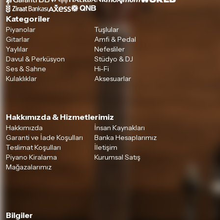
Kategoriler
Piyanolar
Tuşlular
Gitarlar
Amfi & Pedal
Yaylılar
Nefesliler
Davul & Perküsyon
Stüdyo & DJ
Ses & Sahne
Hi-Fi
Kulaklıklar
Aksesuarlar
Hakkımızda & Hizmetlerimiz
Hakkımızda
İnsan Kaynakları
Garanti ve İade Koşulları
Banka Hesaplarımız
Teslimat Koşulları
İletişim
Piyano Kiralama
Kurumsal Satış
Mağazalarımız
Bilgiler