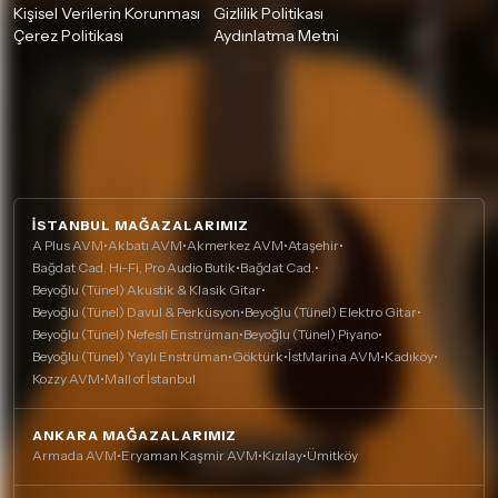
Kişisel Verilerin Korunması
Gizlilik Politikası
Çerez Politikası
Aydınlatma Metni
İSTANBUL MAĞAZALARIMIZ
A Plus AVM
•
Akbatı AVM
•
Akmerkez AVM
•
Ataşehir
•
Bağdat Cad. Hi-Fi, Pro Audio Butik
•
Bağdat Cad.
•
Beyoğlu (Tünel) Akustik & Klasik Gitar
•
Beyoğlu (Tünel) Davul & Perküsyon
•
Beyoğlu (Tünel) Elektro Gitar
•
Beyoğlu (Tünel) Nefesli Enstrüman
•
Beyoğlu (Tünel) Piyano
•
Beyoğlu (Tünel) Yaylı Enstrüman
•
Göktürk
•
İstMarina AVM
•
Kadıköy
•
Kozzy AVM
•
Mall of İstanbul
ANKARA MAĞAZALARIMIZ
Armada AVM
•
Eryaman Kaşmir AVM
•
Kızılay
•
Ümitköy