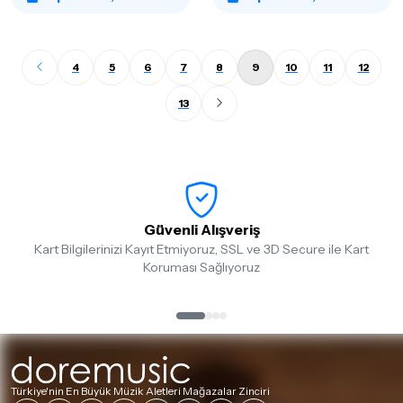
4
5
6
7
8
9
10
11
12
13
Güvenli Alışveriş
Kart Bilgilerinizi Kayıt Etmiyoruz, SSL ve 3D Secure ile Kart
Koruması Sağlıyoruz
Türkiye'nin En Büyük Müzik Aletleri Mağazalar Zinciri