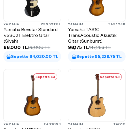
YAMAHA
RSS02TBL
YAMAHA
TAS1CSB
Yamaha Revstar Standard
Yamaha TAS1C
RSS02T Elektro Gitar
TransAcoustic Akustik
(Siyah)
Gitar (Sunburst)
66,000 TL
99,000 TL
98,175 TL
147,263 TL
Sepette 64,020.00 TL
Sepette 95,229.75 TL
Sepette %3
Sepette %3
YAMAHA
TAG1CSB
YAMAHA
TAG1C