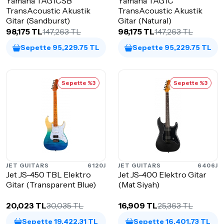
Yamaha TAG1CSB
Yamaha TAG1C
TransAcoustic Akustik
TransAcoustic Akustik
Gitar (Sandburst)
Gitar (Natural)
98,175 TL
147,263 TL
98,175 TL
147,263 TL
Sepette 95,229.75 TL
Sepette 95,229.75 TL
Sepette %3
Sepette %3
JET GUITARS
6120J
JET GUITARS
6406J
Jet JS-450 TBL Elektro
Jet JS-400 Elektro Gitar
Gitar (Transparent Blue)
(Mat Siyah)
20,023 TL
30,035 TL
16,909 TL
25,363 TL
Sepette 19,422.31 TL
Sepette 16,401.73 TL