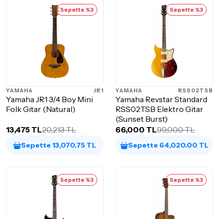
Sepette %3
Sepette %3
YAMAHA
JR1
YAMAHA
RSS02TSB
Yamaha JR1 3/4 Boy Mini
Yamaha Revstar Standard
Folk Gitar (Natural)
RSS02TSB Elektro Gitar
(Sunset Burst)
13,475 TL
20,213 TL
66,000 TL
99,000 TL
Sepette 13,070.75 TL
Sepette 64,020.00 TL
Sepette %3
Sepette %3