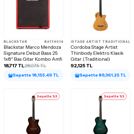
BLACKSTAR
BA174014
STAGE ARTIST TRADITIONAL
CORDOBA
Blackstar Marco Mendoza
Cordoba Stage Artist
Signature Debut Bass 25
Thinbody Elektro Klasik
1x8" Bas Gitar Kombo Amfi
Gitar (Traditional)
18,717 TL
28,075 TL
92,125 TL
Sepette 18,155.49 TL
Sepette 89,361.25 TL
Sepette %3
Sepette %3