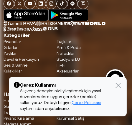
Kategoriler
Piyanolar
Tuşlular
Gitarlar
Amfi & Pedal
Yaylılar
Nefesliler
Davul & Perküsyon
Stüdyo & DJ
Ses & Sahne
Hi-Fi
Kulaklıklar
Aksesuarlar
Çerez Kullanımı
Alışveriş deneyiminizi iyileştirmek için yasal
Hakkımızda & Hizmetlerimiz
düzenlemelere uygun çerezler (cookie)
Hakkımızda
İnsan Kaynakları
kullanıyoruz. Detaylı bilgiye
Çerez Politikası
Garanti ve İade Koşulları
Banka Hesaplarımız
sayfamızdan erişebilirsiniz.
Teslimat Koşulları
İletişim
Piyano Kiralama
Kurumsal Satış
Mağazalarımız