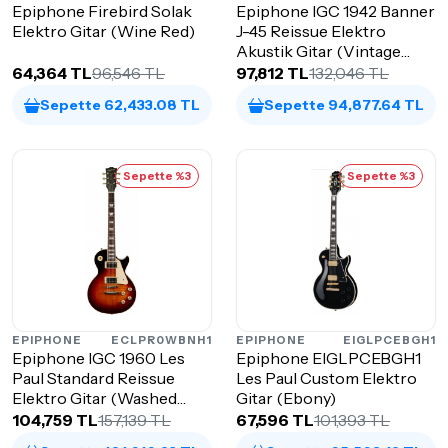
Epiphone Firebird Solak
Epiphone IGC 1942 Banner
Elektro Gitar (Wine Red)
J-45 Reissue Elektro
Akustik Gitar (Vintage
Sunburst)
64,364 TL
96,546 TL
97,812 TL
132,046 TL
Sepette 62,433.08 TL
Sepette 94,877.64 TL
Sepette %3
Sepette %3
EPIPHONE
ECLPR0WBNH1
EPIPHONE
EIGLPCEBGH1
Epiphone IGC 1960 Les
Epiphone EIGLPCEBGH1
Paul Standard Reissue
Les Paul Custom Elektro
Elektro Gitar (Washed
Gitar (Ebony)
Bourbon Burst)
104,759 TL
157,139 TL
67,596 TL
101,393 TL