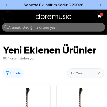
←
Sepette Ek İndirim Kodu: DR2026
→
Tümünü Gör
Tümünü gör
0
Yeni Eklenen Ürünler
604 ürün listeleniyor
Filtrele