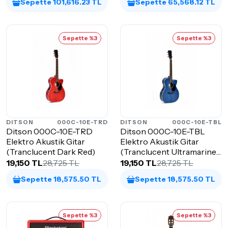
Sepette 101,616.23 TL
Sepette 65,568.12 TL
Sepette %3
Sepette %3
DITSON
000C-10E-TRD
DITSON
000C-10E-TBL
Ditson 000C-10E-TRD
Ditson 000C-10E-TBL
Elektro Akustik Gitar
Elektro Akustik Gitar
(Tranclucent Dark Red)
(Tranclucent Ultramarine
Blue)
19,150 TL
28,725 TL
19,150 TL
28,725 TL
Sepette 18,575.50 TL
Sepette 18,575.50 TL
Sepette %3
Sepette %3