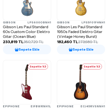
GIBSON
LPS600OBNH1
GIBSON
LPS5F01FHNH1
Gibson Les Paul Standard
Gibson Les Paul Standard
60s Custom Color Elektro
1950s Faded Elektro Gitar
Gitar (Ocean Blue)
(Vintage Honey Burst)
233,819 TL
350,729 TL
182,460 TL
273,689 TL
Sepete Ekle
Sepete Ekle
Sepette %3
Sepette %3
EPIPHONE
EIFBWRNH1L
EPIPHONE
ECJ45RVSNNH1