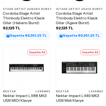
CORDOBA
STAGE ARTIST HABANO BURST
STAGE ARTIST AGAVE BURST
CORDOBA
Cordoba Stage Artist
Cordoba Stage Artist
Thinbody Elektro Klasik
Thinbody Elektro Klasik
Gitar (Habano Burst)
Gitar (Agave Burst)
92,125 TL
92,125 TL
Sepette 89,361.25 TL
Sepette 89,361.25 TL
Sepette %3
Sepette %3
NEKTAR
LX88MK3
NEKTAR
LX49MK3
Nektar Impact LX88 MK3
Nektar Impact LX49 MK3
USB MIDI Klavye
USB Midi Klavye