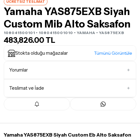
ÜCRETSİZ TESLİMAT
Yamaha YAS875EXB Siyah
Custom Mib Alto Saksafon
108041500101 • 1080415001010 •
YAMAHA
• YAS875EXB
483,826.00 TL
Stokta olduğu mağazalar
Tümünü Görüntüle
Yorumlar
Teslimat ve İade
İlk Yorumu Siz Yazın
Teslimat Koşulları
Tüm siparişleriniz
1-3 iş günü
içerisinde kargoya teslim edilir.
Yoğunluk nedeniyle yaşanabilecek gecikmelerde, kargo süreci
maksimum
5 iş günü
gibi bir süreyi aşmayacaktır. Bayram ve
tatil günlerinde teslimat yapılamamaktadır.
Yamaha YAS875EXB Siyah Custom Eb Alto Saksafon