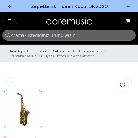
←
Sepette Ek İndirim Kodu: DR2026
←
Tümünü Gör
Tümünü gör
Ana Sayfa
Nefesliler
Saksafonlar
Alto Saksafonlar
Yamaha YAS875EXB Siyah Custom Mib Alto Saksafon