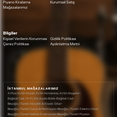
Piyano Kiralama
Kurumsal Satış
Mağazalarımız
Bilgiler
Kişisel Verilerin Korunması
Gizlilik Politikası
Çerez Politikası
Aydınlatma Metni
İSTANBUL MAĞAZALARIMIZ
A Plus AVM
•
Akbatı AVM
•
Akmerkez AVM
•
Ataşehir
•
Bağdat Cad. Hi-Fi, Pro Audio Butik
•
Bağdat Cad.
•
Beyoğlu (Tünel) Akustik & Klasik Gitar
•
Beyoğlu (Tünel) Davul & Perküsyon
•
Beyoğlu (Tünel) Elektro Gitar
•
Beyoğlu (Tünel) Nefesli Enstrüman
•
Beyoğlu (Tünel) Piyano
•