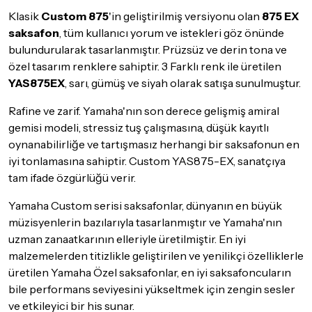
Seçtiğiniz ürünlerin tamamı
doremusic Sevkiyat Ekibi
ya da
Klasik
Custom 875
'in geliştirilmiş versiyonu olan
875 EX
Aras Kargo
garantisi ile adresinize teslim edilecektir.
saksafon
, tüm kullanıcı yorum ve istekleri göz önünde
bulundurularak tasarlanmıştır. Prüzsüz ve derin tona ve
Detaylar için
tıklayınız
özel tasarım renklere sahiptir. 3 Farklı renk ile üretilen
İade Koşulları
YAS875EX
, sarı, gümüş ve siyah olarak satışa sunulmuştur.
Sitemiz üzerinden satın almış olduğunuz ürünleri, teslimat
tarihinden itibaren
14 Gün
içerisinde iade edebilir ya da
Rafine ve zarif. Yamaha'nın son derece gelişmiş amiral
değiştirebilirsiniz.
gemisi modeli, stressiz tuş çalışmasına, düşük kayıtlı
oynanabilirliğe ve tartışmasız herhangi bir saksafonun en
İadesi ve değişimi mümkün olmayan ürünler için
tıklayınız
.
iyi tonlamasına sahiptir. Custom YAS875-EX, sanatçıya
İade ve değişimi talep edilecek ürünün ticari vasfını yitirmemiş
tam ifade özgürlüğü verir.
olması, ambalajının korunmuş, aksesuar ve tüm ürün içeriğinin
eksiksiz olması gerekmektedir. Satın almış olduğunuz ürünü
Yamaha Custom serisi saksafonlar, dünyanın en büyük
göndermeden önce mutlaka
Destek
ekibimiz ile iletişime
müzisyenlerin bazılarıyla tasarlanmıştır ve Yamaha'nın
geçerek bilgi veriniz.
uzman zanaatkarının elleriyle üretilmiştir. En iyi
İade ve değişim koşulları, ürün kategorilerine göre farklılık
malzemelerden titizlikle geliştirilen ve yenilikçi özelliklerle
gösterebilir. Lütfen satın almadan önce ilgili ürünün
üretilen Yamaha Özel saksafonlar, en iyi saksafoncuların
iade/değişim şartlarını kontrol ettiğinizden emin olun.
bile performans seviyesini yükseltmek için zengin sesler
ve etkileyici bir his sunar.
Detaylar için
tıklayınız