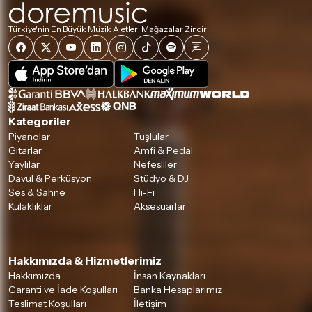
Türkiye'nin En Büyük Müzik Aletleri Mağazalar Zinciri
Kategoriler
Piyanolar
Tuşlular
Gitarlar
Amfi & Pedal
Yaylılar
Nefesliler
Davul & Perküsyon
Stüdyo & DJ
Ses & Sahne
Hi-Fi
Kulaklıklar
Aksesuarlar
Hakkımızda & Hizmetlerimiz
Hakkımızda
İnsan Kaynakları
Garanti ve İade Koşulları
Banka Hesaplarımız
Teslimat Koşulları
İletişim