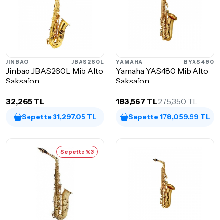
JINBAO
JBAS260L
YAMAHA
BYAS480
Jinbao JBAS260L Mib Alto
Yamaha YAS480 Mib Alto
Saksafon
Saksafon
32,265 TL
183,567 TL
275,350 TL
Sepette 31,297.05 TL
Sepette 178,059.99 TL
Sepette %3