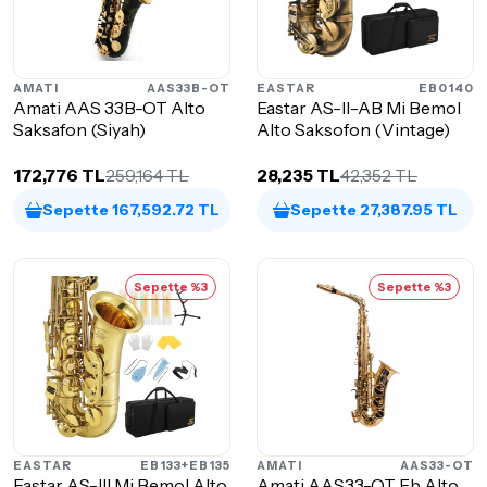
AMATI
AAS33B-OT
EASTAR
EB0140
Amati AAS 33B-OT Alto
Eastar AS-II-AB Mi Bemol
Saksafon (Siyah)
Alto Saksofon (Vintage)
172,776 TL
259,164 TL
28,235 TL
42,352 TL
Sepette 167,592.72 TL
Sepette 27,387.95 TL
Sepette %3
Sepette %3
EASTAR
EB133+EB135
AMATI
AAS33-OT
Eastar AS-III Mi Bemol Alto
Amati AAS33-OT Eb Alto