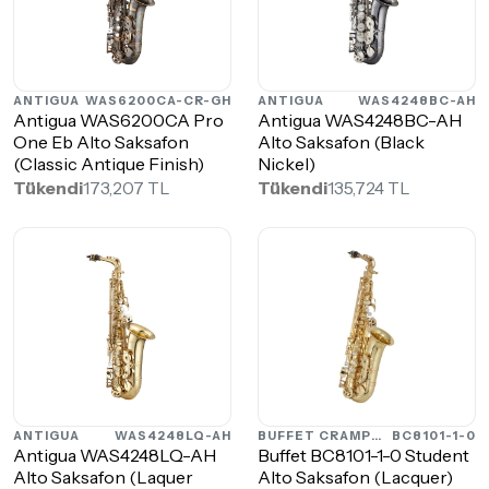
ANTIGUA
WAS6200CA-CR-GH
ANTIGUA
WAS4248BC-AH
Antigua WAS6200CA Pro
Antigua WAS4248BC-AH
One Eb Alto Saksafon
Alto Saksafon (Black
(Classic Antique Finish)
Nickel)
Tükendi
173,207 TL
Tükendi
135,724 TL
ANTIGUA
WAS4248LQ-AH
BUFFET CRAMPON
BC8101-1-0
Antigua WAS4248LQ-AH
Buffet BC8101-1-0 Student
Alto Saksafon (Laquer
Alto Saksafon (Lacquer)