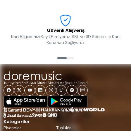
Güvenli Alışveriş
Kart Bilgilerinizi Kayıt Etmiyoruz, SSL ve 3D Secure ile Kart
Koruması Sağlıyoruz
Türkiye'nin En Büyük Müzik Aletleri Mağazalar Zinciri
Kategoriler
Piyanolar
Tuşlular