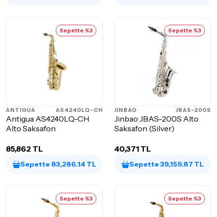
Sepette %3
Sepette %3
ANTIGUA
AS4240LQ-CH
JINBAO
JBAS-200S
Antigua AS4240LQ-CH
Jinbao JBAS-200S Alto
Alto Saksafon
Saksafon (Silver)
85,862 TL
40,371 TL
Sepette 83,286.14 TL
Sepette 39,159.87 TL
Sepette %3
Sepette %3