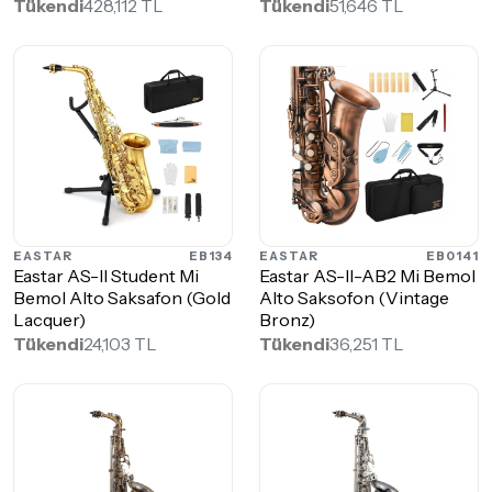
Tükendi
428,112 TL
Tükendi
51,646 TL
EASTAR
EB134
EASTAR
EB0141
Eastar AS-II Student Mi
Eastar AS-II-AB2 Mi Bemol
Bemol Alto Saksafon (Gold
Alto Saksofon (Vintage
Lacquer)
Bronz)
Tükendi
24,103 TL
Tükendi
36,251 TL