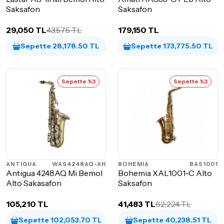
Saksafon
Saksafon
29,050 TL
43,575 TL
179,150 TL
Sepette 28,178.50 TL
Sepette 173,775.50 TL
Sepette %3
Sepette %3
ANTIGUA
WAS4248AQ-AH
BOHEMIA
BAS1001
Antigua 4248AQ Mi Bemol
Bohemia XAL1001-C Alto
Alto Sakasafon
Saksafon
105,210 TL
41,483 TL
62,224 TL
Sepette 102,053.70 TL
Sepette 40,238.51 TL