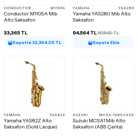
CONDUCTOR
M1105A
YAMAHA
YAS280
Conductor M1105A Mib
Yamaha YAS280 Mib Alto
Alto Saksafon
Saksafon
33,365 TL
94,564 TL
141,845 TL
Sepette 32,364.05 TL
Sepete Ekle
YAMAHA
YAS82Z
SUZUKI
MCSA-1ABSCASE
Yamaha YAS82Z Alto
Suzuki MCSA1 Mib Alto
Saksafon (Gold Lacque)
Saksafon (ABS Çanta)