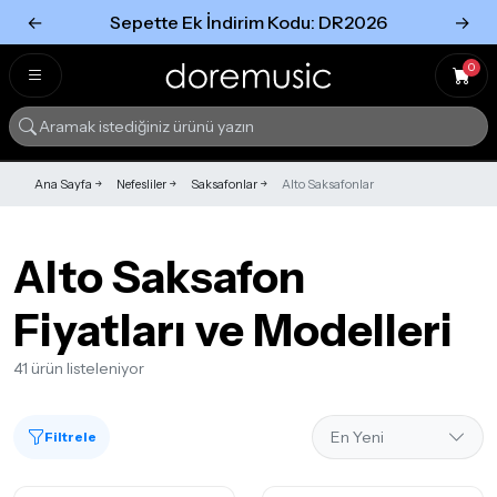
←
Sepette Ek İndirim Kodu: DR2026
→
Tümünü Gör
Tümünü gör
0
Ana Sayfa
Nefesliler
Saksafonlar
Alto Saksafonlar
Alto Saksafon
Fiyatları ve Modelleri
41 ürün listeleniyor
Filtrele