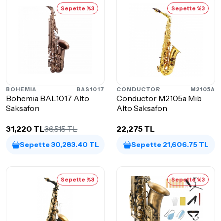
Sepette %3
Sepette %3
BOHEMIA
BAS1017
CONDUCTOR
M2105A
Bohemia BAL1017 Alto
Conductor M2105a Mib
Saksafon
Alto Saksafon
31,220 TL
36,515 TL
22,275 TL
Sepette 30,283.40 TL
Sepette 21,606.75 TL
Sepette %3
Sepette %3