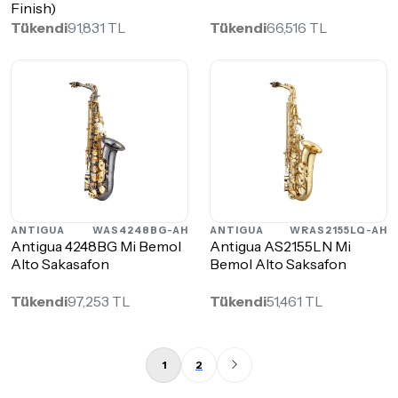
Finish)
Tükendi
91,831 TL
Tükendi
66,516 TL
ANTIGUA
WAS4248BG-AH
ANTIGUA
WRAS2155LQ-AH
Antigua 4248BG Mi Bemol
Antigua AS2155LN Mi
Alto Sakasafon
Bemol Alto Saksafon
Tükendi
97,253 TL
Tükendi
51,461 TL
1
2