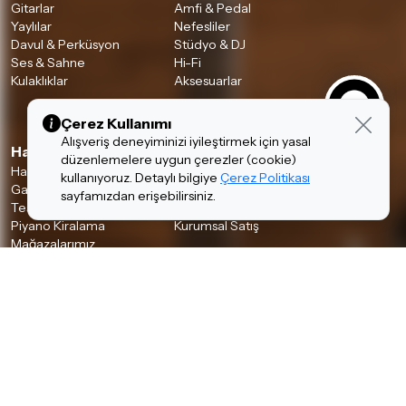
Gitarlar
Amfi & Pedal
Yaylılar
Nefesliler
Davul & Perküsyon
Stüdyo & DJ
Ses & Sahne
Hi-Fi
Kulaklıklar
Aksesuarlar
Çerez Kullanımı
Alışveriş deneyiminizi iyileştirmek için yasal
Hakkımızda & Hizmetlerimiz
düzenlemelere uygun çerezler (cookie)
Hakkımızda
İnsan Kaynakları
kullanıyoruz. Detaylı bilgiye
Çerez Politikası
Garanti ve İade Koşulları
Banka Hesaplarımız
sayfamızdan erişebilirsiniz.
Teslimat Koşulları
İletişim
Piyano Kiralama
Kurumsal Satış
Mağazalarımız
Bilgiler
Kişisel Verilerin Korunması
Gizlilik Politikası
Çerez Politikası
Aydınlatma Metni