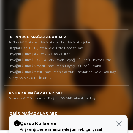
İSTANBUL MAĞAZALARIMIZ
A Plus AVM
•
Akbatı AVM
•
Akmerkez AVM
•
Ataşehir
•
Bağdat Cad. Hi-Fi, Pro Audio Butik
•
Bağdat Cad.
•
Beyoğlu (Tünel) Akustik & Klasik Gitar
•
Beyoğlu (Tünel) Davul & Perküsyon
•
Beyoğlu (Tünel) Elektro Gitar
•
Beyoğlu (Tünel) Nefesli Enstrüman
•
Beyoğlu (Tünel) Piyano
•
Beyoğlu (Tünel) Yaylı Enstrüman
•
Göktürk
•
İstMarina AVM
•
Kadıköy
•
Kozzy AVM
•
Mall of İstanbul
ANKARA MAĞAZALARIMIZ
Armada AVM
•
Eryaman Kaşmir AVM
•
Kızılay
•
Ümitköy
İZMIR MAĞAZALARIMIZ
Agora AVM
•
Alsancak
•
Çankaya (Nefesli)
•
Çankaya
•
Çerez Kullanımı
Mavişehir (Karşıyaka)
Alışveriş deneyiminizi iyileştirmek için yasal