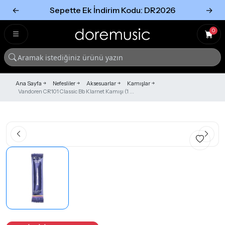
←
Sepette Ek İndirim Kodu: DR2026
→
Tümünü Gör
Tümünü gör
0
Ana Sayfa
Nefesliler
Aksesuarlar
Kamışlar
Vandoren CR101 Classic Bb Klarnet Kamışı (1 ...