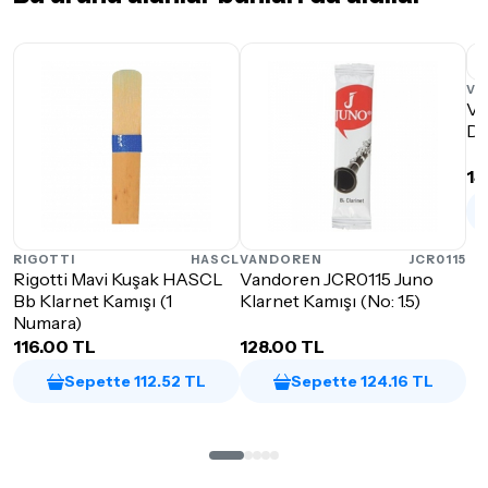
VA
Va
Di
14
RIGOTTI
HASCL
VANDOREN
JCR0115
Rigotti Mavi Kuşak HASCL
Vandoren JCR0115 Juno
Bb Klarnet Kamışı (1
Klarnet Kamışı (No: 1.5)
Numara)
116.00 TL
128.00 TL
Sepette 112.52 TL
Sepette 124.16 TL