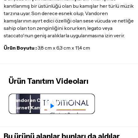
göndermeden önce mutlaka
Destek
ekibimiz ile iletişime
kanıtlanmış bir üstünlüğü olan bu kamışlar her türlü müzik
geçerek bilgi veriniz.
tarzına uyar. Son derece esnek olup, Vandoren
kamışlarının ayırt edici özelliği olan sese vücuda ve netliğe
İade ve değişim koşulları, ürün kategorilerine göre farklılık
sahip olan ton zenginliğini korurken, legato veya
gösterebilir. Lütfen satın almadan önce ilgili ürünün
iade/değişim şartlarını kontrol ettiğinizden emin olun.
staccato'nun geniş aralıklarla uygulanmasına izin verir.
Detaylar için
tıklayınız
Ürün Boyutu :
3,8 cm x 6,3 cm x 11,4 cm
Ürün Tanıtım Videoları
Vandoren CR101 Classic Bb
Klarnet Kamışı (1 Numara)
Bu ürünü alanlar bunları da aldılar