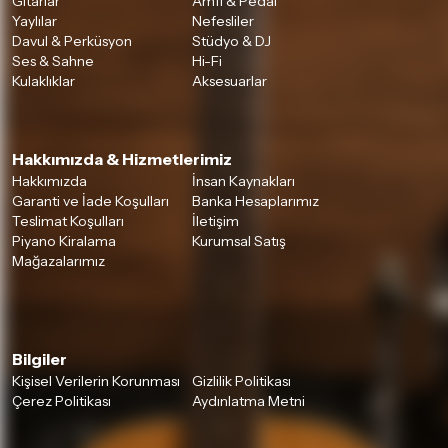
Gitarlar
Amfi & Pedal
Yaylılar
Nefesliler
Davul & Perküsyon
Stüdyo & DJ
Ses & Sahne
Hi-Fi
Kulaklıklar
Aksesuarlar
Hakkımızda & Hizmetlerimiz
Hakkımızda
İnsan Kaynakları
Garanti ve İade Koşulları
Banka Hesaplarımız
Teslimat Koşulları
İletişim
Piyano Kiralama
Kurumsal Satış
Mağazalarımız
Bilgiler
Kişisel Verilerin Korunması
Gizlilik Politikası
Çerez Politikası
Aydınlatma Metni