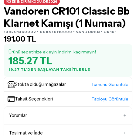
%3 EK İNDİRİM KODU: DR2026
Vandoren CR101 Classic Bb
Klarnet Kamışı (1 Numara)
108201460002 • 008576110000 •
VANDOREN
• CR101
191.00 TL
Ürünü sepetinize ekleyin, indirimi kaçırmayın!
185.27 TL
19.27 TL'DEN BAŞLAYAN TAKSITLERLE
Stokta olduğu mağazalar
Tümünü Görüntüle
Taksit Seçenekleri
Tabloyu Görüntüle
Yorumlar
Teslimat ve İade
İlk Yorumu Siz Yazın