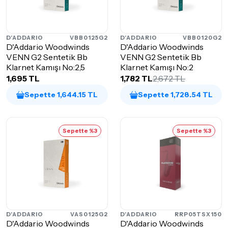
D'ADDARIO
VBB0125G2
D'ADDARIO
VBB0120G2
D'Addario Woodwinds
D'Addario Woodwinds
VENN G2 Sentetik Bb
VENN G2 Sentetik Bb
Klarnet Kamışı No:2,5
Klarnet Kamışı No:2
1,695 TL
1,782 TL
2,672 TL
Sepette 1,644.15 TL
Sepette 1,728.54 TL
Sepette %3
Sepette %3
D'ADDARIO
VAS0125G2
D'ADDARIO
RRP05TSX150
D'Addario Woodwinds
D'Addario Woodwinds