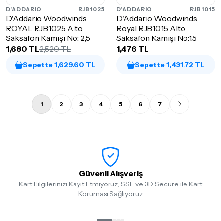
D'ADDARIO
RJB1025
D'ADDARIO
RJB1015
D'Addario Woodwinds
D'Addario Woodwinds
ROYAL RJB1025 Alto
Royal RJB1015 Alto
Saksafon Kamışı No: 2,5
Saksafon Kamışı No:1.5
1,680 TL
2,520 TL
1,476 TL
Sepette 1,629.60 TL
Sepette 1,431.72 TL
1
2
3
4
5
6
7
Güvenli Alışveriş
Kart Bilgilerinizi Kayıt Etmiyoruz, SSL ve 3D Secure ile Kart
Koruması Sağlıyoruz