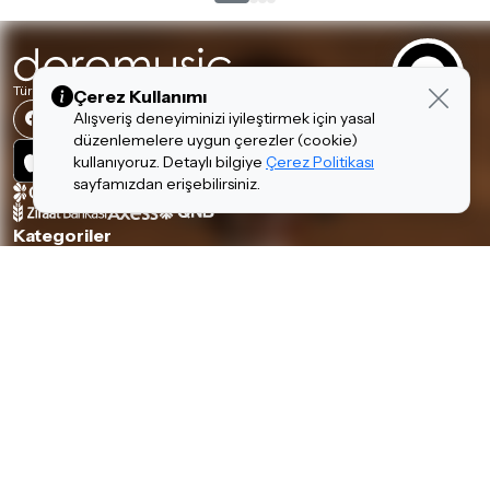
Türkiye'nin En Büyük Müzik Aletleri Mağazalar Zinciri
Çerez Kullanımı
Alışveriş deneyiminizi iyileştirmek için yasal
düzenlemelere uygun çerezler (cookie)
kullanıyoruz. Detaylı bilgiye
Çerez Politikası
sayfamızdan erişebilirsiniz.
Kategoriler
Piyanolar
Tuşlular
Gitarlar
Amfi & Pedal
Yaylılar
Nefesliler
Davul & Perküsyon
Stüdyo & DJ
Ses & Sahne
Hi-Fi
Kulaklıklar
Aksesuarlar
Hakkımızda & Hizmetlerimiz
Hakkımızda
İnsan Kaynakları