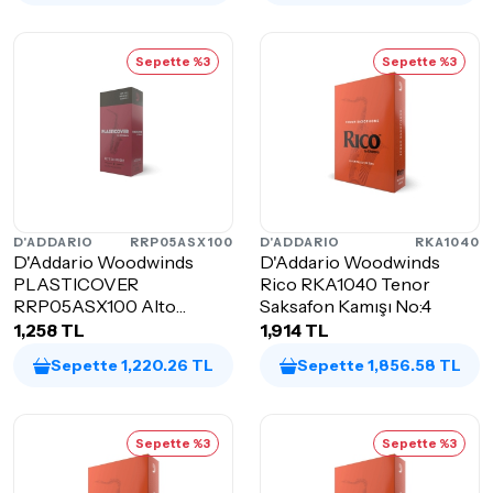
Sepette %3
Sepette %3
D'ADDARIO
RRP05ASX100
D'ADDARIO
RKA1040
D'Addario Woodwinds
D'Addario Woodwinds
PLASTICOVER
Rico RKA1040 Tenor
RRP05ASX100 Alto
Saksafon Kamışı No:4
Saksafon Kamışı NO: 1
1,258 TL
1,914 TL
Sepette 1,220.26 TL
Sepette 1,856.58 TL
Sepette %3
Sepette %3