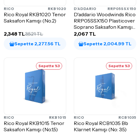
RICO
RKB1020
D'ADDARIO
RRP05SSX150
Rico Royal RKB1020 Tenor
D'addario Woodwinds Rico
Saksafon Kamışı (No.2)
RRP05SSX150 Plasticover
Soprano Saksafon Kamışı
(No:...
2,348 TL
3,521 TL
2,067 TL
Sepette 2,277.56 TL
Sepette 2,004.99 TL
Sepette %3
Sepette %3
RICO
RKB1015
RICO
RCB1035
Rico Royal RKB1015 Tenor
Rico Royal RCB1035 Bb
Saksafon Kamışı (No.1,5)
Klarnet Kamışı (No: 3.5)