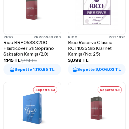
RICO
RRP05SSX200
RICO
RCT1025
Rico RRP05SSX200
Rico Reserve Classic
Plasticover 5'li Soprano
RCT1025 Sib Klarnet
Saksafon Kamışı (2,0)
Kamışı (No: 2,5)
1,145 TL
1,718 TL
3,099 TL
Sepette 1,110.65 TL
Sepette 3,006.03 TL
Sepette %3
Sepette %3