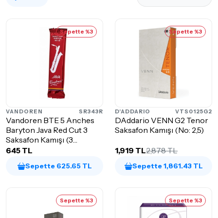
Sepette %3
Sepette %3
VANDOREN
SR343R
D'ADDARIO
VTS0125G2
Vandoren BTE 5 Anches
DAddario VENN G2 Tenor
Baryton Java Red Cut 3
Saksafon Kamışı (No: 2,5)
Saksafon Kamışı (3
Numara)
645 TL
1,919 TL
2,878 TL
Sepette 625.65 TL
Sepette 1,861.43 TL
Sepette %3
Sepette %3