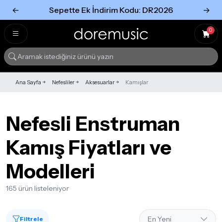
←
Sepette Ek İndirim Kodu: DR2026
→
Tümünü Gör
Tümünü gör
0
Ana Sayfa
Nefesliler
Aksesuarlar
Kamışlar
Nefesli Enstruman
Kamış Fiyatları ve
Modelleri
165 ürün listeleniyor
Filtrele