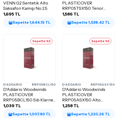
VENN G2 Sentetik Alto
PLASTICOVER
Saksafon Kamışı No:2,5
RRP05TSX150 Tenor
Saksafon Kamışı No:1,5
1,695 TL
1,586 TL
Sepette 1,644.15 TL
Sepette 1,538.42 TL
Sepette %3
Sepette %3
D'ADDARIO
RRP05BCL150
D'ADDARIO
RRP05ASX150
D'Addario Woodwinds
D'Addario Woodwinds
PLASTICOVER
PLASTICOVER
RRP05BCL150 Sib Klarnet
RRP05ASX150 Alto
Kamışı No:1,5
Saksafon Kamışı NO: 1,5
1,039 TL
1,258 TL
Sepette 1,007.83 TL
Sepette 1,220.26 TL