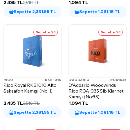
2,435 TL
3,516 TL
1,094 TL
Sepette 2,361.95 TL
Sepette 1,061.18 TL
Sepette %3
Sepette %3
RICO
RKB1010
D'ADDARIO
RCA1035
Rico Royal RKB1010 Alto
D'Addario Woodwinds
Saksafon Kamışı (No: 1)
Rico RCA1035 Sib Klarnet
Kamışı (No:3.5)
2,435 TL
3,516 TL
1,094 TL
Sepette 2,361.95 TL
Sepette 1,061.18 TL