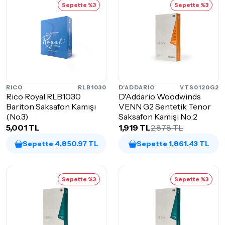
Sepette %3
Sepette %3
RICO
RLB1030
D'ADDARIO
VTS0120G2
Rico Royal RLB1030
D'Addario Woodwinds
Bariton Saksafon Kamışı
VENN G2 Sentetik Tenor
(No.3)
Saksafon Kamışı No:2
5,001 TL
1,919 TL
2,878 TL
Sepette 4,850.97 TL
Sepette 1,861.43 TL
Sepette %3
Sepette %3