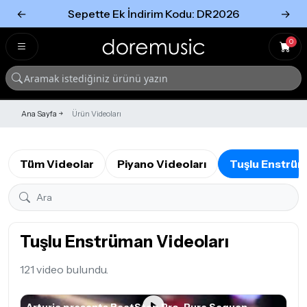
←
Sepette Ek İndirim Kodu: DR2026
→
Tümünü Gör
Tümünü gör
0
Ana Sayfa
Ürün Videoları
Tüm Videolar
Piyano Videoları
Tuşlu Enstrüm
Tuşlu Enstrüman Videoları
121 video bulundu.