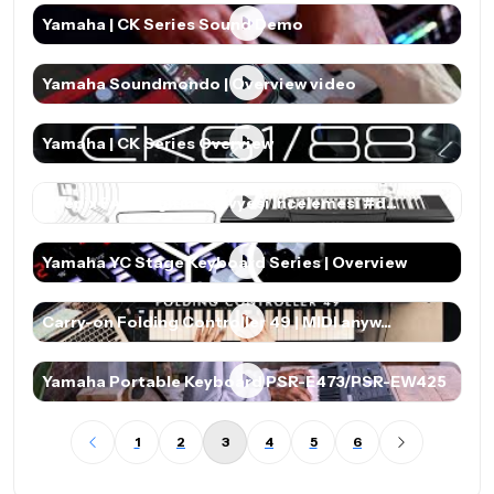
Yamaha | CK Series Sound Demo
Yamaha Soundmondo | Overview video
Yamaha | CK Series Overview
#Fenix FA-61 Eğitim Klavyesi İncelemesi #d...
Yamaha YC Stage Keyboard Series | Overview
Carry-on Folding Controller 49 | MIDI anyw...
Yamaha Portable Keyboard PSR-E473/PSR-EW425
1
2
3
4
5
6