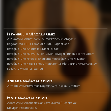
İSTANBUL MAĞAZALARIMIZ
A Plus AVM
•
Akbatı AVM
•
Akmerkez AVM
•
Ataşehir
•
Bağdat Cad. Hi-Fi, Pro Audio Butik
•
Bağdat Cad.
•
Beyoğlu (Tünel) Akustik & Klasik Gitar
•
Beyoğlu (Tünel) Davul & Perküsyon
•
Beyoğlu (Tünel) Elektro Gitar
•
Beyoğlu (Tünel) Nefesli Enstrüman
•
Beyoğlu (Tünel) Piyano
•
Beyoğlu (Tünel) Yaylı Enstrüman
•
Göktürk
•
İstMarina AVM
•
Kadıköy
•
Kozzy AVM
•
Mall of İstanbul
ANKARA MAĞAZALARIMIZ
Armada AVM
•
Eryaman Kaşmir AVM
•
Kızılay
•
Ümitköy
İZMIR MAĞAZALARIMIZ
Agora AVM
•
Alsancak
•
Çankaya (Nefesli)
•
Çankaya
•
Mavişehir (Karşıyaka)