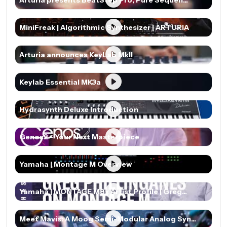
Arturia presents BeatStep Pro, Pure Sequen...
MiniFreak | Algorithmic Synthesizer | ARTURIA
Arturia announces KeyLab MkII
Keylab Essential MK3a
Hydrasynth Deluxe Introduction
Genos2 - Your Next Masterpiece
Yamaha | Montage M Overview
Yamaha | MONTAGE M8x Artist Profile | Greg...
Meet Mavis: A Moog Semi-Modular Analog Syn...