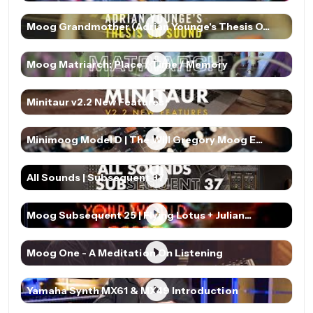
Moog Grandmother (Adrian Younge's Thesis O...
Moog Matriarch: Place / Time / Memory
Minitaur v2.2 New Features
Minimoog Model D | The Will Gregory Moog E...
All Sounds | Subsequent 37
Moog Subsequent 25 | Flying Lotus + Julian...
Moog One - A Meditation On Listening
Yamaha Synth MX61 & MX49 Introduction