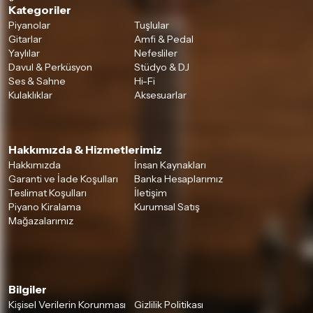
Kategoriler
Piyanolar
Tuşlular
Gitarlar
Amfi & Pedal
Yaylılar
Nefesliler
Davul & Perküsyon
Stüdyo & DJ
Ses & Sahne
Hi-Fi
Kulaklıklar
Aksesuarlar
Hakkımızda & Hizmetlerimiz
Hakkımızda
İnsan Kaynakları
Garanti ve İade Koşulları
Banka Hesaplarımız
Teslimat Koşulları
İletişim
Piyano Kiralama
Kurumsal Satış
Mağazalarımız
Bilgiler
Kişisel Verilerin Korunması
Gizlilik Politikası