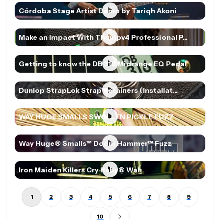
Córdoba Stage Artist Demo by Tariqh Akoni
Make an Impact With Thumpv4 Professional P...
Getting to know the DB 316 Midrange EQ Pedal
Dunlop StrapLok Strap Retainers (Installat...
WAY HUGE SMALLS SWOLLEN PICKLE FUZZ
Way Huge® Smalls™ Doom Hammer™ Fuzz
Iron Maiden Killers Cry Baby® Wah
1
2
3
4
5
6
7
8
9
10