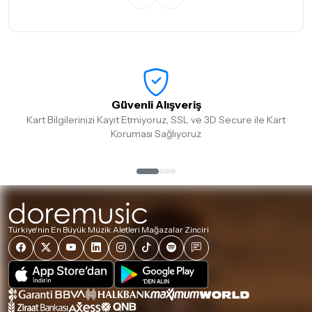
Güvenli Alışveriş
Kart Bilgilerinizi Kayıt Etmiyoruz, SSL ve 3D Secure ile Kart
Koruması Sağlıyoruz
Türkiye'nin En Büyük Müzik Aletleri Mağazalar Zinciri