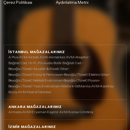
Çerez Politikası
Aydınlatma Metni
İSTANBUL MAĞAZALARIMIZ
A Plus AVM
•
Akbatı AVM
•
Akmerkez AVM
•
Ataşehir
•
Bağdat Cad. Hi-Fi, Pro Audio Butik
•
Bağdat Cad.
•
Beyoğlu (Tünel) Akustik & Klasik Gitar
•
Beyoğlu (Tünel) Davul & Perküsyon
•
Beyoğlu (Tünel) Elektro Gitar
•
Beyoğlu (Tünel) Nefesli Enstrüman
•
Beyoğlu (Tünel) Piyano
•
Beyoğlu (Tünel) Yaylı Enstrüman
•
Göktürk
•
İstMarina AVM
•
Kadıköy
•
Kozzy AVM
•
Mall of İstanbul
ANKARA MAĞAZALARIMIZ
Armada AVM
•
Eryaman Kaşmir AVM
•
Kızılay
•
Ümitköy
İZMIR MAĞAZALARIMIZ