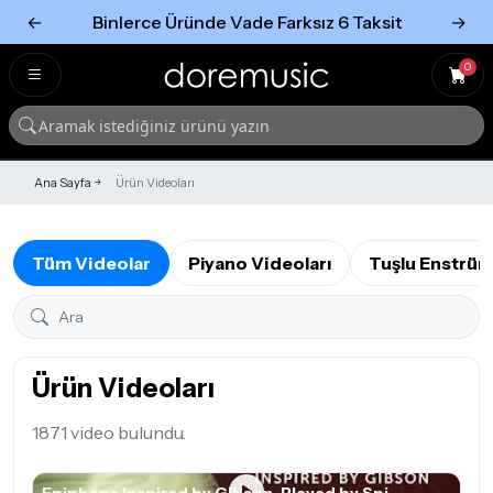
←
Binlerce Üründe Vade Farksız 6 Taksit
→
Tümünü Gör
Tümünü gör
0
Ana Sayfa
Ürün Videoları
Tüm Videolar
Piyano Videoları
Tuşlu Enstrüm
Ürün Videoları
1871 video bulundu.