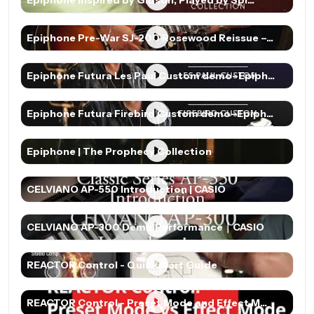
Epiphone Inspired by Gibson, Played by Spi...
Epiphone Pre-War SJ-200 Rosewood Reissue –...
Epiphone Futura Les Paul Custom demo–Epiph...
Epiphone Futura Firebird Custom demo–Epiph...
Epiphone | The Prophecy Collection
CELVIANO AP-550 Introduction | CASIO
CELVIANO AP-300 Demo Performance｜CASIO
REACTOR Control - Quickstart Guide
REACTOR Control - Preset Mode and Effect M...