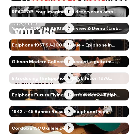
REACTOR: Your imagination deserves an ampl...
Yamaha YDP-166 ARIUS Overview & Demo (Lieb...
Epiphone 1957 SJ-200 Reissue – Epiphone In...
Gibson Modern Collection acoustic guitars:...
Introducing the Epiphone Alex Lifeson 1976...
Epiphone Futura Flying V Custom demo–Epiph...
1942 J-45 Banner Reissue – Epiphone Inspir...
Córdoba 15C Ukulele Demo