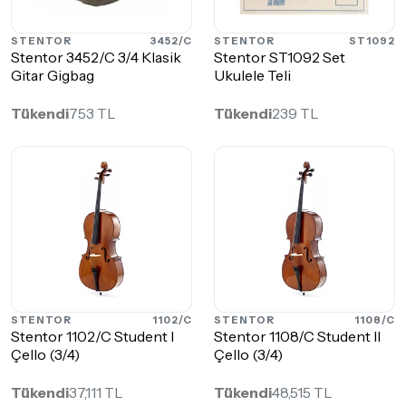
STENTOR
3452/C
STENTOR
ST1092
Stentor 3452/C 3/4 Klasik
Stentor ST1092 Set
Gitar Gigbag
Ukulele Teli
Tükendi
753 TL
Tükendi
239 TL
STENTOR
1102/C
STENTOR
1108/C
Stentor 1102/C Student I
Stentor 1108/C Student II
Çello (3/4)
Çello (3/4)
Tükendi
37,111 TL
Tükendi
48,515 TL