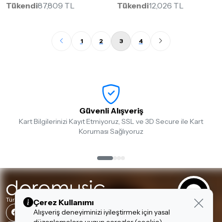
Tükendi
87,809 TL
Tükendi
12,026 TL
1
2
3
4
Güvenli Alışveriş
Kart Bilgilerinizi Kayıt Etmiyoruz, SSL ve 3D Secure ile Kart
Koruması Sağlıyoruz
Türkiye'nin En Büyük Müzik Aletleri Mağazalar Zinciri
Çerez Kullanımı
Alışveriş deneyiminizi iyileştirmek için yasal