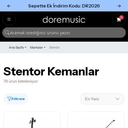
←
Sepette Ek İndirim Kodu: DR2026
→
Tümünü Gör
Tümünü gör
0
Ana Sayfa
Markalar
Stentor
Stentor Kemanlar
79 ürün listeleniyor
Filtrele