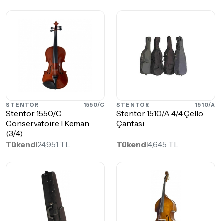
STENTOR
1550/C
STENTOR
1510/A
Stentor 1550/C
Stentor 1510/A 4/4 Çello
Conservatoire I Keman
Çantası
(3/4)
Tükendi
24,951 TL
Tükendi
4,645 TL