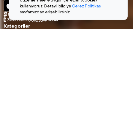
düzenlemelere uygun çerezler (cookie)
kullanıyoruz. Detaylı bilgiye
Çerez Politikası
sayfamızdan erişebilirsiniz.
Kategoriler
Piyanolar
Tuşlular
Gitarlar
Amfi & Pedal
Yaylılar
Nefesliler
Davul & Perküsyon
Stüdyo & DJ
Ses & Sahne
Hi-Fi
Kulaklıklar
Aksesuarlar
Hakkımızda & Hizmetlerimiz
Hakkımızda
İnsan Kaynakları
Garanti ve İade Koşulları
Banka Hesaplarımız
Teslimat Koşulları
İletişim
Piyano Kiralama
Kurumsal Satış
Mağazalarımız