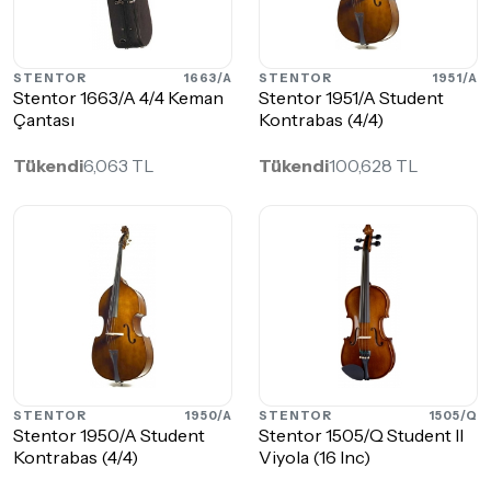
STENTOR
1663/A
STENTOR
1951/A
Stentor 1663/A 4/4 Keman
Stentor 1951/A Student
Çantası
Kontrabas (4/4)
Tükendi
6,063 TL
Tükendi
100,628 TL
STENTOR
1950/A
STENTOR
1505/Q
Stentor 1950/A Student
Stentor 1505/Q Student II
Kontrabas (4/4)
Viyola (16 Inc)