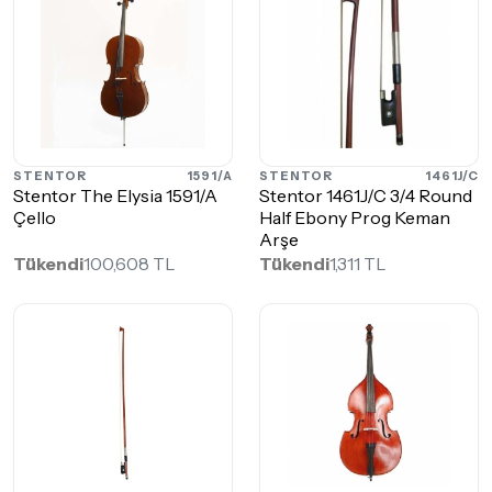
STENTOR
1591/A
STENTOR
1461J/C
Stentor The Elysia 1591/A
Stentor 1461J/C 3/4 Round
Çello
Half Ebony Prog Keman
Arşe
Tükendi
100,608 TL
Tükendi
1,311 TL