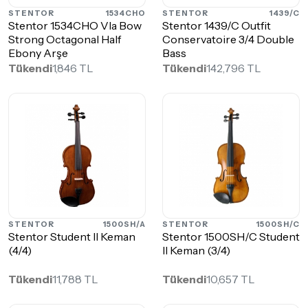
STENTOR
1534CHO
STENTOR
1439/C
Stentor 1534CHO Vla Bow
Stentor 1439/C Outfit
Strong Octagonal Half
Conservatoire 3/4 Double
Ebony Arşe
Bass
Tükendi
1,846 TL
Tükendi
142,796 TL
STENTOR
1500SH/A
STENTOR
1500SH/C
Stentor Student II Keman
Stentor 1500SH/C Student
(4/4)
II Keman (3/4)
Tükendi
11,788 TL
Tükendi
10,657 TL