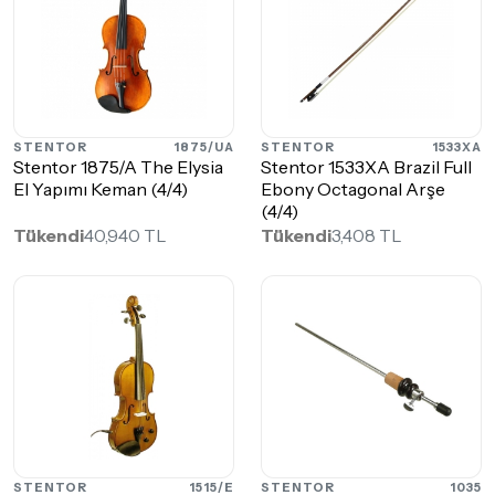
STENTOR
1875/UA
STENTOR
1533XA
Stentor 1875/A The Elysia
Stentor 1533XA Brazil Full
El Yapımı Keman (4/4)
Ebony Octagonal Arşe
(4/4)
Tükendi
40,940 TL
Tükendi
3,408 TL
STENTOR
1515/E
STENTOR
1035