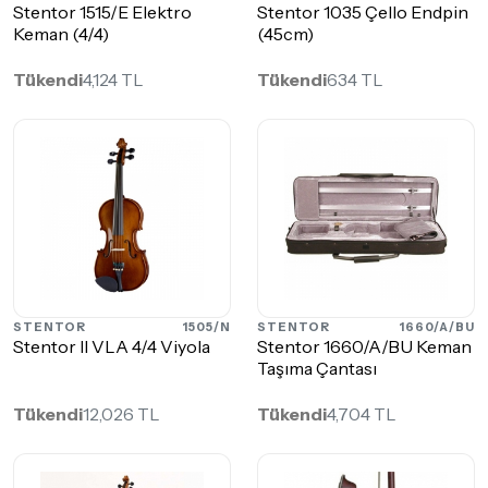
Stentor 1515/E Elektro
Stentor 1035 Çello Endpin
Keman (4/4)
(45cm)
Tükendi
4,124 TL
Tükendi
634 TL
STENTOR
1505/N
STENTOR
1660/A/BU
Stentor II VLA 4/4 Viyola
Stentor 1660/A/BU Keman
Taşıma Çantası
Tükendi
12,026 TL
Tükendi
4,704 TL