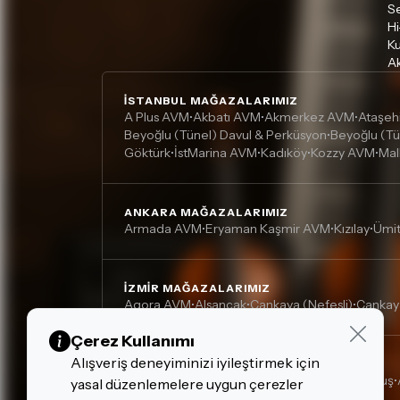
S
Hi
Ku
Ak
İSTANBUL MAĞAZALARIMIZ
A Plus AVM
Akbatı AVM
Akmerkez AVM
Ataşeh
•
•
•
Beyoğlu (Tünel) Davul & Perküsyon
Beyoğlu (Tü
•
Göktürk
İstMarina AVM
Kadıköy
Kozzy AVM
Mal
•
•
•
•
ANKARA MAĞAZALARIMIZ
Armada AVM
Eryaman Kaşmir AVM
Kızılay
Ümi
•
•
•
İZMIR MAĞAZALARIMIZ
Agora AVM
Alsancak
Çankaya (Nefesli)
Çankay
•
•
•
Çerez Kullanımı
Alışveriş deneyiminizi iyileştirmek için
DIĞER MAĞAZALARIMIZ
Adana, Çukurova - Turgut Özal
Adana, Kurtuluş
•
•
yasal düzenlemelere uygun çerezler