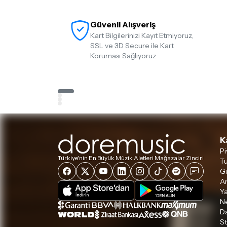
Güvenli Alışveriş
Kart Bilgilerinizi Kayıt Etmiyoruz,
SSL ve 3D Secure ile Kart
Koruması Sağlıyoruz
K
Pi
Türkiye'nin En Büyük Müzik Aletleri Mağazalar Zinciri
Tu
Gi
A
Ya
Ne
D
S