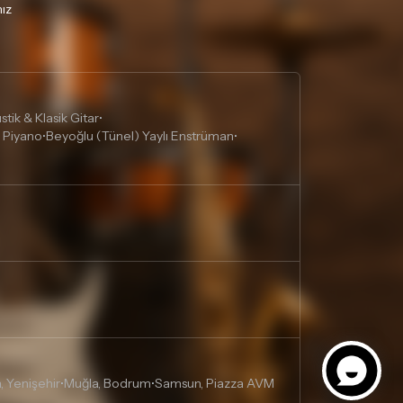
ız
tik & Klasik Gitar
•
 Piyano
Beyoğlu (Tünel) Yaylı Enstrüman
•
•
, Yenişehir
Muğla, Bodrum
Samsun, Piazza AVM
•
•