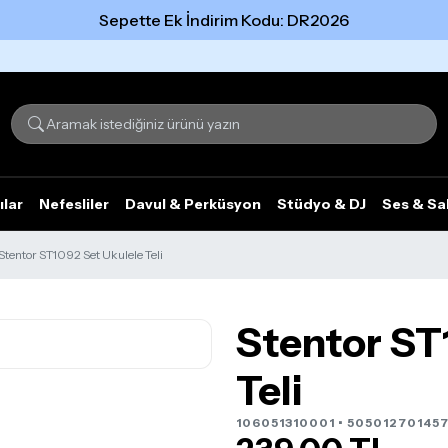
Sepette Ek İndirim Kodu: DR2026
Tümünü gör
ılar
Nefesliler
Davul & Perküsyon
Stüdyo & DJ
Ses & Sa
Stentor ST1092 Set Ukulele Teli
Stentor ST
Teli
106051310001 • 505012701457