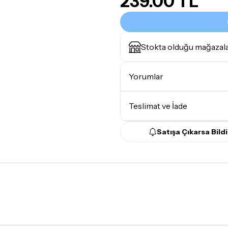
239.00 TL
Stokta olduğu mağazal
Yorumlar
Teslimat ve İade
Satışa Çıkarsa Bildi
Teslimat Koşulları
Tüm siparişleriniz
1-3 iş g
Yoğunluk nedeniyle yaşana
maksimum
5 iş günü
gibi b
günlerinde teslimat yapıla
Seçtiğiniz ürünlerin tama
Kargo
garantisi ile adresin