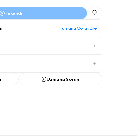
Tükendi
ar
Tümünü Görüntüle
İlk Yorumu Siz Yazın
r
Uzmana Sorun
ünü
içerisinde kargoya teslim edilir.
bilecek gecikmelerde, kargo süreci
ir süreyi aşmayacaktır. Bayram ve tatil
mamaktadır.
mı
doremusic Sevkiyat Ekibi
ya da
Aras
ize teslim edilecektir.