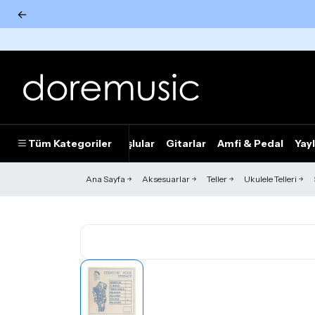
←
Tümünü Gör
Tüm Kategoriler
Piyanolar
Tuşlular
Gitarlar
Amfi & Pedal
Yayl
Ana Sayfa
Aksesuarlar
Teller
Ukulele Telleri