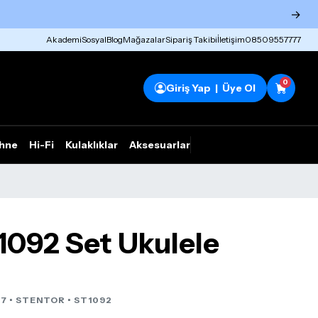
→
Akademi
Sosyal
Blog
Mağazalar
Sipariş Takibi
İletişim
08509557777
0
Giriş Yap | Üye Ol
hne
Hi-Fi
Kulaklıklar
Aksesuarlar
Rhym Outlet
1092 Set Ukulele
7 •
STENTOR
• ST1092