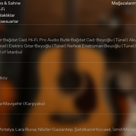
es & Sahne
Mağazalarım
-Fi
laklıklar
sesuarlar
ir
Bağdat Cad. Hi-Fi, Pro Audio Butik
Bağdat Cad.
Beyoğlu (Tünel) Akus
•
•
•
nel) Elektro Gitar
Beyoğlu (Tünel) Nefesli Enstrüman
Beyoğlu (Tünel)
•
•
l of İstanbul
tköy
a
Mavişehir (Karşıyaka)
•
Antalya, Lara
Bursa, Nilüfer
Gaziantep, Şehitkamil
Kocaeli, İzmit
Mersin
•
•
•
•