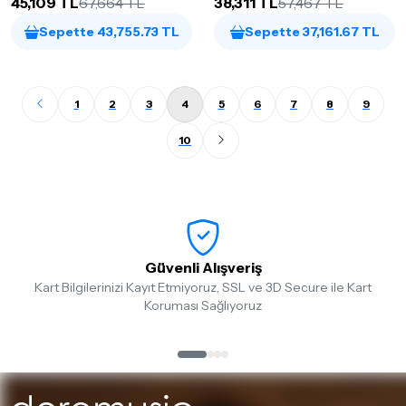
45,109 TL
67,664 TL
38,311 TL
57,467 TL
Sepette 43,755.73 TL
Sepette 37,161.67 TL
1
2
3
4
5
6
7
8
9
10
Güvenli Alışveriş
Kart Bilgilerinizi Kayıt Etmiyoruz, SSL ve 3D Secure ile Kart
Koruması Sağlıyoruz