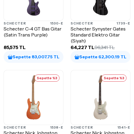
SCHECTER
1530-E
SCHECTER
1739-E
Schecter C-4 GT Bas Gitar
Schecter Synyster Gates
(Satin Trans Purple)
Standard Elektro Gitar
(Siyah)
85,575 TL
64,227 TL
96,341 TL
Sepette 83,007.75 TL
Sepette 62,300.19 TL
Sepette %3
Sepette %3
SCHECTER
1538-E
SCHECTER
1541-E
Schecter Nick Johnston
Schecter Nick Johnston