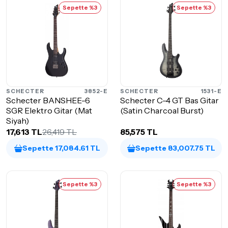
Sepette %3
Sepette %3
SCHECTER
3852-E
SCHECTER
1531-E
Schecter BANSHEE-6
Schecter C-4 GT Bas Gitar
SGR Elektro Gitar (Mat
(Satin Charcoal Burst)
Siyah)
17,613 TL
26,419 TL
85,575 TL
Sepette 17,084.61 TL
Sepette 83,007.75 TL
Sepette %3
Sepette %3