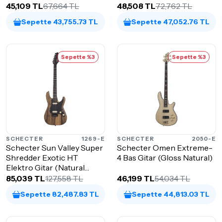
45,109 TL
67,664 TL
48,508 TL
72,762 TL
Sepette 43,755.73 TL
Sepette 47,052.76 TL
Sepette %3
Sepette %3
SCHECTER
1269-E
SCHECTER
2050-E
Schecter Sun Valley Super
Schecter Omen Extreme-
Shredder Exotic HT
4 Bas Gitar (Gloss Natural)
Elektro Gitar (Natural
Satin)
85,039 TL
127,558 TL
46,199 TL
54,034 TL
Sepette 82,487.83 TL
Sepette 44,813.03 TL