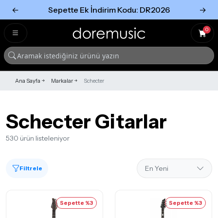
←
Sepette Ek İndirim Kodu: DR2026
→
Tümünü Gör
Tümünü gör
0
Ana Sayfa
Markalar
Schecter
Schecter Gitarlar
530 ürün listeleniyor
Filtrele
Sepette %3
Sepette %3