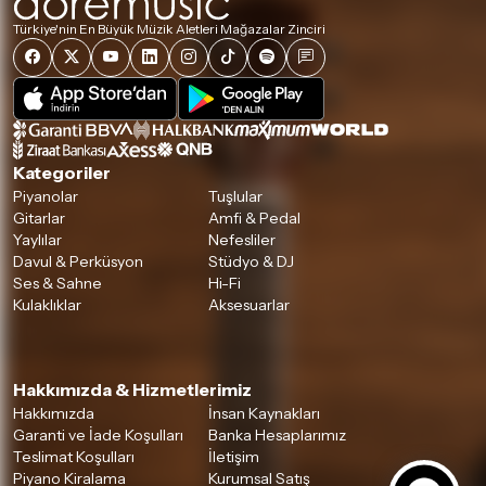
Türkiye'nin En Büyük Müzik Aletleri Mağazalar Zinciri
Kategoriler
Piyanolar
Tuşlular
Gitarlar
Amfi & Pedal
Yaylılar
Nefesliler
Davul & Perküsyon
Stüdyo & DJ
Ses & Sahne
Hi-Fi
Kulaklıklar
Aksesuarlar
Hakkımızda & Hizmetlerimiz
Hakkımızda
İnsan Kaynakları
Garanti ve İade Koşulları
Banka Hesaplarımız
Teslimat Koşulları
İletişim
Piyano Kiralama
Kurumsal Satış