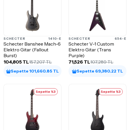
SCHECTER
1410-E
SCHECTER
654-E
Schecter Banshee Mach-6
Schecter V-1 Custom
Elektro Gitar (Fallout
Elektro Gitar (Trans
Burst)
Purple)
104,805 TL
157,207 TL
71,526 TL
107,289 TL
Sepette 101,660.85 TL
Sepette 69,380.22 TL
Sepette %3
Sepette %3