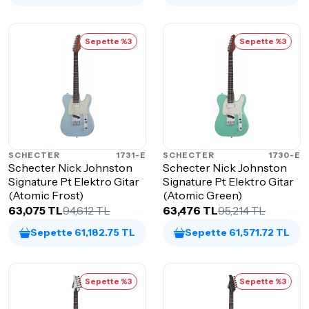
Sepette %3
Sepette %3
SCHECTER
1731-E
SCHECTER
1730-E
Schecter Nick Johnston
Schecter Nick Johnston
Signature Pt Elektro Gitar
Signature Pt Elektro Gitar
(Atomic Frost)
(Atomic Green)
63,075 TL
94,612 TL
63,476 TL
95,214 TL
Sepette 61,182.75 TL
Sepette 61,571.72 TL
Sepette %3
Sepette %3