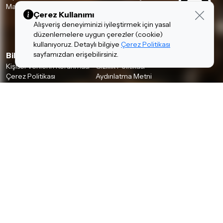
Mağazalarımız
Çerez Kullanımı
Alışveriş deneyiminizi iyileştirmek için yasal
düzenlemelere uygun çerezler (cookie)
kullanıyoruz. Detaylı bilgiye
Çerez Politikası
sayfamızdan erişebilirsiniz.
Bilgiler
Kişisel Verilerin Korunması
Gizlilik Politikası
Çerez Politikası
Aydınlatma Metni
İSTANBUL MAĞAZALARIMIZ
A Plus AVM
•
Akbatı AVM
•
Akmerkez AVM
•
Ataşehir
•
Bağdat Cad. Hi-Fi, Pro Audio Butik
•
Bağdat Cad.
•
Beyoğlu (Tünel) Akustik & Klasik Gitar
•
Beyoğlu (Tünel) Davul & Perküsyon
•
Beyoğlu (Tünel) Elektro Gitar
•
Beyoğlu (Tünel) Nefesli Enstrüman
•
Beyoğlu (Tünel) Piyano
•
Beyoğlu (Tünel) Yaylı Enstrüman
•
Göktürk
•
İstMarina AVM
•
Kadıköy
•