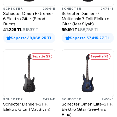
SCHECTER
2034-E
SCHECTER
2476-E
Schecter Omen Extreme-
Schecter Damien-7
6 Elektro Gitar (Blood
Multiscale 7 Telli Elelktro
Burst)
Gitar (Mat Siyah)
41,225 TL
61,837 TL
59,191 TL
88,786 TL
Sepette 39,988.25 TL
Sepette 57,415.27 TL
Sepette %3
Sepette %3
SCHECTER
2471-E
SCHECTER
2455-E
Schecter Damien-6 FR
Schecter Omen Elite-6 FR
Elektro Gitar (Mat Siyah)
Elektro Gitar (See-thru
Blue)