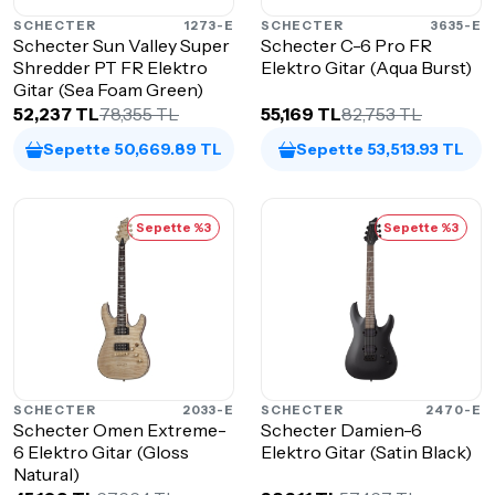
SCHECTER
1273-E
SCHECTER
3635-E
Schecter Sun Valley Super
Schecter C-6 Pro FR
Shredder PT FR Elektro
Elektro Gitar (Aqua Burst)
Gitar (Sea Foam Green)
52,237 TL
78,355 TL
55,169 TL
82,753 TL
Sepette 50,669.89 TL
Sepette 53,513.93 TL
Sepette %3
Sepette %3
SCHECTER
2033-E
SCHECTER
2470-E
Schecter Omen Extreme-
Schecter Damien-6
6 Elektro Gitar (Gloss
Elektro Gitar (Satin Black)
Natural)