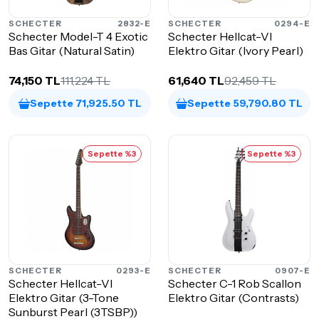
SCHECTER
2832-E
SCHECTER
0294-E
Schecter Model-T 4 Exotic
Schecter Hellcat-VI
Bas Gitar (Natural Satin)
Elektro Gitar (Ivory Pearl)
74,150 TL
111,224 TL
61,640 TL
92,459 TL
Sepette 71,925.50 TL
Sepette 59,790.80 TL
Sepette %3
Sepette %3
SCHECTER
0293-E
SCHECTER
0907-E
Schecter Hellcat-VI
Schecter C-1 Rob Scallon
Elektro Gitar (3-Tone
Elektro Gitar (Contrasts)
Sunburst Pearl (3TSBP))