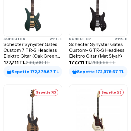
SCHECTER
2111-E
SCHECTER
2115-E
Schecter Synyster Gates
Schecter Synyster Gates
Custom 7 TR-S Headless
Custom- 6 TR-S Headless
Elektro Gitar (Oak Green
Elektro Gitar (Mat Siyah)
Metal...
177,711 TL
266,566 TL
177,711 TL
266,566 TL
Sepette 172,379.67 TL
Sepette 172,379.67 TL
Sepette %3
Sepette %3