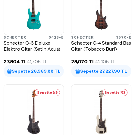
SCHECTER
0428-E
SCHECTER
3970-E
Schecter C-6 Deluxe
Schecter C-4 Standard Bas
Elektro Gitar (Satin Aqua)
Gitar (Tobacco Burl)
27,804 TL
41,705 TL
28,070 TL
42,105 TL
Sepette 26,969.88 TL
Sepette 27,227.90 TL
Sepette %3
Sepette %3