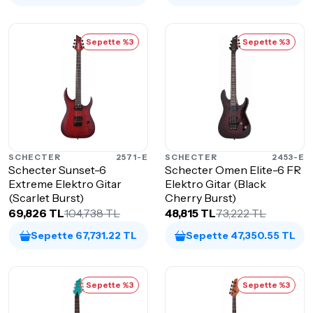
Sepette %3
Sepette %3
SCHECTER
2571-E
SCHECTER
2453-E
Schecter Sunset-6
Schecter Omen Elite-6 FR
Extreme Elektro Gitar
Elektro Gitar (Black
(Scarlet Burst)
Cherry Burst)
69,826 TL
104,738 TL
48,815 TL
73,222 TL
Sepette 67,731.22 TL
Sepette 47,350.55 TL
Sepette %3
Sepette %3