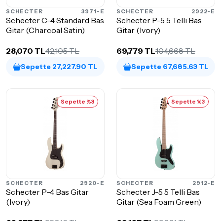
SCHECTER
3971-E
SCHECTER
2922-E
Schecter C-4 Standard Bas
Schecter P-5 5 Telli Bas
Gitar (Charcoal Satin)
Gitar (Ivory)
28,070 TL
42,105 TL
69,779 TL
104,668 TL
Sepette 27,227.90 TL
Sepette 67,685.63 TL
Sepette %3
Sepette %3
SCHECTER
2920-E
SCHECTER
2912-E
Schecter P-4 Bas Gitar
Schecter J-5 5 Telli Bas
(Ivory)
Gitar (Sea Foam Green)