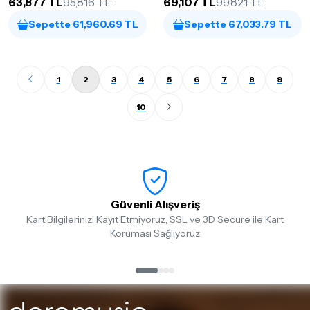
63,877 TL
95,816 TL
69,107 TL
99,821 TL
Sepette 61,960.69 TL
Sepette 67,033.79 TL
1
2
3
4
5
6
7
8
9
10
Güvenli Alışveriş
Kart Bilgilerinizi Kayıt Etmiyoruz, SSL ve 3D Secure ile Kart
Koruması Sağlıyoruz