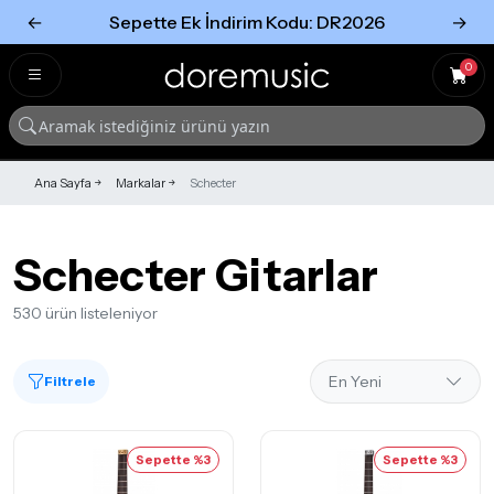
←
Sepette Ek İndirim Kodu: DR2026
→
Tümünü Gör
Tümünü gör
0
Ana Sayfa
Markalar
Schecter
Schecter Gitarlar
530 ürün listeleniyor
Filtrele
Sepette %3
Sepette %3