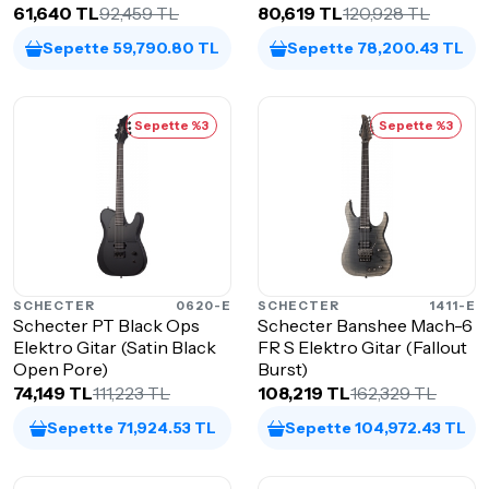
61,640 TL
92,459 TL
80,619 TL
120,928 TL
Sepette 59,790.80 TL
Sepette 78,200.43 TL
Sepette %3
Sepette %3
SCHECTER
0620-E
SCHECTER
1411-E
Schecter PT Black Ops
Schecter Banshee Mach-6
Elektro Gitar (Satin Black
FR S Elektro Gitar (Fallout
Open Pore)
Burst)
74,149 TL
111,223 TL
108,219 TL
162,329 TL
Sepette 71,924.53 TL
Sepette 104,972.43 TL