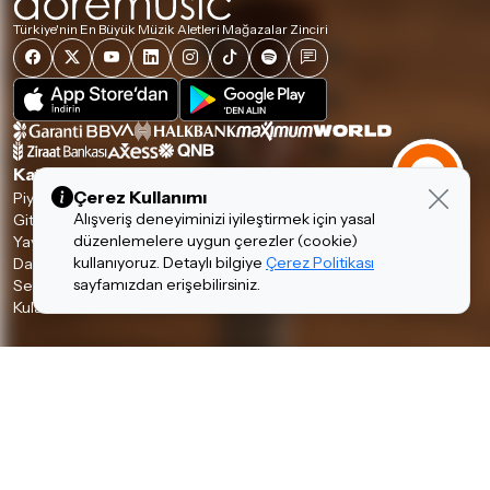
Türkiye'nin En Büyük Müzik Aletleri Mağazalar Zinciri
Kategoriler
Çerez Kullanımı
Piyanolar
Tuşlular
Alışveriş deneyiminizi iyileştirmek için yasal
Gitarlar
Amfi & Pedal
düzenlemelere uygun çerezler (cookie)
Yaylılar
Nefesliler
kullanıyoruz. Detaylı bilgiye
Çerez Politikası
Davul & Perküsyon
Stüdyo & DJ
sayfamızdan erişebilirsiniz.
Ses & Sahne
Hi-Fi
Kulaklıklar
Aksesuarlar
Hakkımızda & Hizmetlerimiz
Hakkımızda
İnsan Kaynakları
Garanti ve İade Koşulları
Banka Hesaplarımız
Teslimat Koşulları
İletişim
Piyano Kiralama
Kurumsal Satış