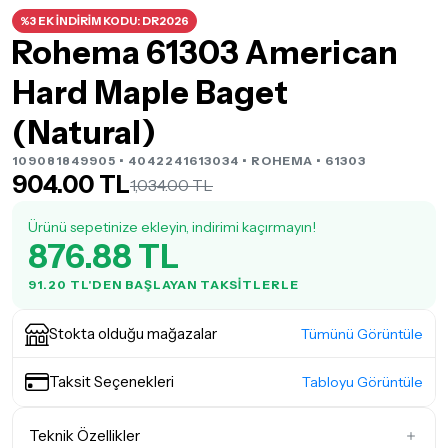
%3 EK İNDİRİM KODU: DR2026
Rohema 61303 American
Hard Maple Baget
(Natural)
109081849905 • 4042241613034 •
ROHEMA
• 61303
904.00 TL
1,034.00 TL
Ürünü sepetinize ekleyin, indirimi kaçırmayın!
876.88 TL
91.20 TL'DEN BAŞLAYAN TAKSITLERLE
Stokta olduğu mağazalar
Tümünü Görüntüle
Taksit Seçenekleri
Tabloyu Görüntüle
Teknik Özellikler