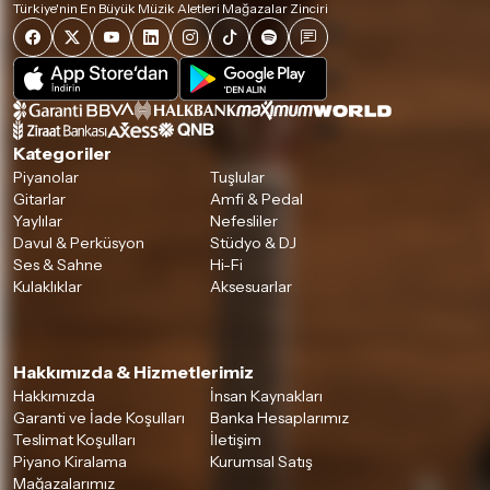
Türkiye'nin En Büyük Müzik Aletleri Mağazalar Zinciri
Kategoriler
Piyanolar
Tuşlular
Gitarlar
Amfi & Pedal
Yaylılar
Nefesliler
Davul & Perküsyon
Stüdyo & DJ
Ses & Sahne
Hi-Fi
Kulaklıklar
Aksesuarlar
Hakkımızda & Hizmetlerimiz
Hakkımızda
İnsan Kaynakları
Garanti ve İade Koşulları
Banka Hesaplarımız
Teslimat Koşulları
İletişim
Piyano Kiralama
Kurumsal Satış
Mağazalarımız