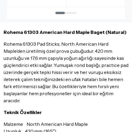
İadesi ve değişimi mümkün olmayan ürünler için
tıklayınız
.
İade ve değişimi talep edilecek ürünün ticari vasfını yitirmemiş
olması, ambalajının korunmuş, aksesuar ve tüm ürün içeriğinin
Rohema 61303 American Hard Maple Baget (Natural)
eksiksiz olması gerekmektedir. Satın almış olduğunuz ürünü
göndermeden önce mutlaka
Destek
ekibimiz ile iletişime
Rohema 61303 Pad Sticks, North American Hard
geçerek bilgi veriniz.
Maple’den üretilmiş özel prova çubuğudur. 420 mm
İade ve değişim koşulları, ürün kategorilerine göre farklılık
uzunluğu ve 17,6 mm çapıyla yoğun ağırlığı sayesinde kas
gösterebilir. Lütfen satın almadan önce ilgili ürünün
güçlendirici etki sağlar. Yumuşak rond başlığı, practice pad
iade/değişim şartlarını kontrol ettiğinizden emin olun.
üzerinde gerçek tepki hissi verir ve her vuruşu eksiksiz
Detaylar için
tıklayınız
ileterek çalım tekniğinizdeki en ufak hataları bile hemen
fark ettirmenizi sağlar. Bu özellikleriyle hem hırslı yeni
başlayanlar hem profesyoneller için ideal bir eğitim
aracıdır.
Teknik Özellikler
Malzeme North American Hard Maple
Uzunluk 420 mm (16.5″)