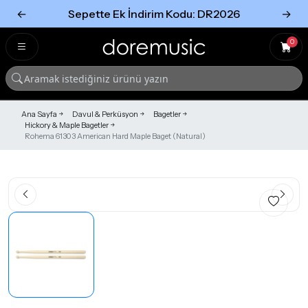
←
Sepette Ek İndirim Kodu: DR2026
→
Tümünü Gör
Tümünü gör
0
Ana Sayfa
Davul & Perküsyon
Bagetler
Hickory & Maple Bagetler
Rohema 61303 American Hard Maple Baget (Natural)