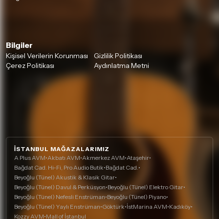
Bilgiler
Kişisel Verilerin Korunması
Gizlilik Politikası
Çerez Politikası
Aydınlatma Metni
İSTANBUL MAĞAZALARIMIZ
A Plus AVM
•
Akbatı AVM
•
Akmerkez AVM
•
Ataşehir
•
Bağdat Cad. Hi-Fi, Pro Audio Butik
•
Bağdat Cad.
•
Beyoğlu (Tünel) Akustik & Klasik Gitar
•
Beyoğlu (Tünel) Davul & Perküsyon
•
Beyoğlu (Tünel) Elektro Gitar
•
Beyoğlu (Tünel) Nefesli Enstrüman
•
Beyoğlu (Tünel) Piyano
•
Beyoğlu (Tünel) Yaylı Enstrüman
•
Göktürk
•
İstMarina AVM
•
Kadıköy
•
Kozzy AVM
•
Mall of İstanbul