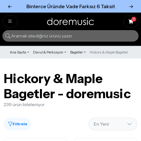
←
Binlerce Üründe Vade Farksız 6 Taksit
→
Tümünü Gör
Tümünü gör
0
Ana Sayfa
Davul & Perküsyon
Bagetler
Hickory & Maple Bagetler
Hickory & Maple
Bagetler - doremusic
239 ürün listeleniyor
Filtrele