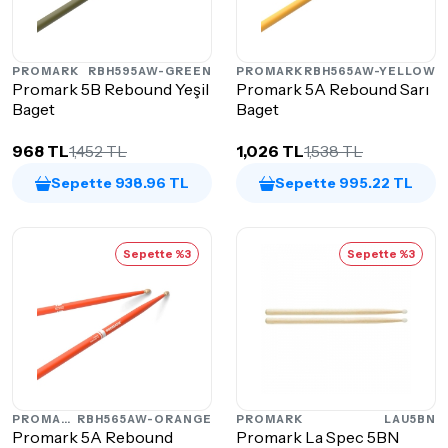
PROMARK
RBH595AW-GREEN
PROMARK
RBH565AW-YELLOW
Promark 5B Rebound Yeşil
Promark 5A Rebound Sarı
Baget
Baget
968 TL
1,452 TL
1,026 TL
1,538 TL
Sepette 938.96 TL
Sepette 995.22 TL
Sepette %3
Sepette %3
PROMARK
RBH565AW-ORANGE
PROMARK
LAU5BN
Promark 5A Rebound
Promark La Spec 5BN