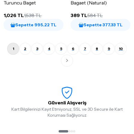
Turuncu Baget
Bagaet (Natural)
1,026 TL
1,538 TL
389 TL
584 TL
Sepette 995.22 TL
Sepette 377.33 TL
1
2
3
4
5
6
7
8
9
10
Güvenli Alışveriş
Kart Bilgilerinizi Kayıt Etmiyoruz, SSL ve 3D Secure ile Kart
Koruması Sağlıyoruz