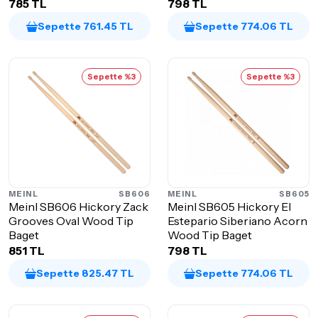
785 TL
798 TL
Sepette 761.45 TL
Sepette 774.06 TL
Sepette %3
Sepette %3
MEINL
SB606
MEINL
SB605
Meinl SB606 Hickory Zack
Meinl SB605 Hickory El
Grooves Oval Wood Tip
Estepario Siberiano Acorn
Baget
Wood Tip Baget
851 TL
798 TL
Sepette 825.47 TL
Sepette 774.06 TL