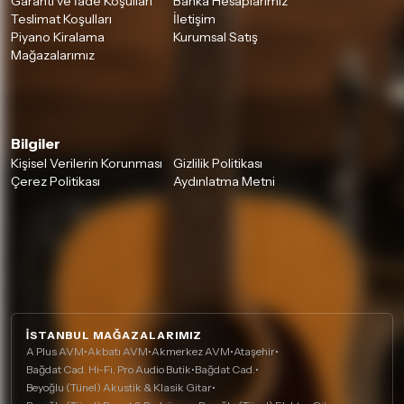
Garanti ve İade Koşulları
Banka Hesaplarımız
Teslimat Koşulları
İletişim
Piyano Kiralama
Kurumsal Satış
Mağazalarımız
Bilgiler
Kişisel Verilerin Korunması
Gizlilik Politikası
Çerez Politikası
Aydınlatma Metni
İSTANBUL MAĞAZALARIMIZ
A Plus AVM
•
Akbatı AVM
•
Akmerkez AVM
•
Ataşehir
•
Bağdat Cad. Hi-Fi, Pro Audio Butik
•
Bağdat Cad.
•
Beyoğlu (Tünel) Akustik & Klasik Gitar
•