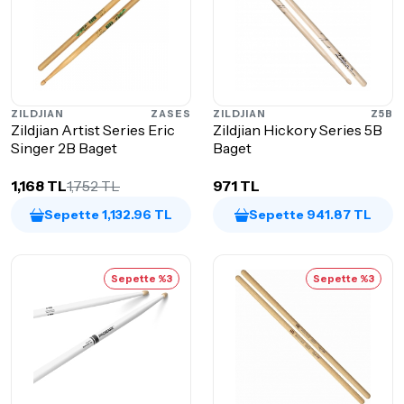
ZILDJIAN
ZASES
ZILDJIAN
Z5B
Zildjian Artist Series Eric
Zildjian Hickory Series 5B
Singer 2B Baget
Baget
1,168 TL
1,752 TL
971 TL
Sepette 1,132.96 TL
Sepette 941.87 TL
Sepette %3
Sepette %3