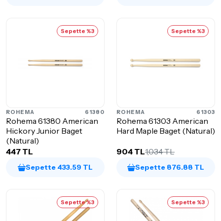
Sepette %3
Sepette %3
ROHEMA
61380
ROHEMA
61303
Rohema 61380 American
Rohema 61303 American
Hickory Junior Baget
Hard Maple Baget (Natural)
(Natural)
447 TL
904 TL
1,034 TL
Sepette 433.59 TL
Sepette 876.88 TL
Sepette %3
Sepette %3