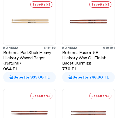
Sepette %3
Sepette %3
ROHEMA
618183
ROHEMA
618181
Rohema Pad Stick Heavy
Rohema Fusion 5BL
Hickory Waxed Baget
Hickory Wax Oil Finish
(Natural)
Baget (Kırmızı)
964 TL
770 TL
Sepette 935.08 TL
Sepette 746.90 TL
Sepette %3
Sepette %3