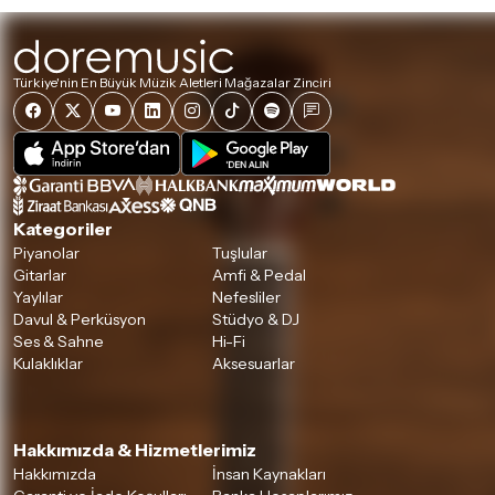
Türkiye'nin En Büyük Müzik Aletleri Mağazalar Zinciri
Kategoriler
Piyanolar
Tuşlular
Gitarlar
Amfi & Pedal
Yaylılar
Nefesliler
Davul & Perküsyon
Stüdyo & DJ
Ses & Sahne
Hi-Fi
Kulaklıklar
Aksesuarlar
Hakkımızda & Hizmetlerimiz
Hakkımızda
İnsan Kaynakları