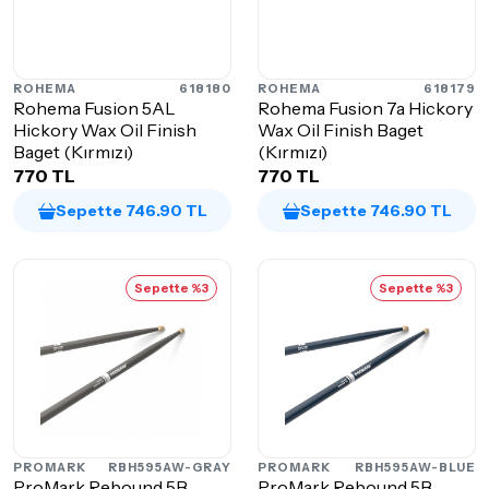
ROHEMA
618180
ROHEMA
618179
Rohema Fusion 5AL
Rohema Fusion 7a Hickory
Hickory Wax Oil Finish
Wax Oil Finish Baget
Baget (Kırmızı)
(Kırmızı)
770 TL
770 TL
Sepette 746.90 TL
Sepette 746.90 TL
Sepette %3
Sepette %3
PROMARK
RBH595AW-GRAY
PROMARK
RBH595AW-BLUE
ProMark Rebound 5B
ProMark Rebound 5B