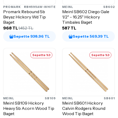
PROMARK
RBH595AW-WHITE
MEINL
SB602
Promark Rebound 5b
Meinl SB602 Diego Gale
Beyaz Hickory Wd Tip
1/2" - 16.25" Hickory
Baget
Timbales Baget
968 TL
1,452 TL
587 TL
Sepette 938.96 TL
Sepette 569.39 TL
Sepette %3
Sepette %3
MEINL
SB109
MEINL
SB601
Meinl SB109 Hickory
Meinl SB601 Hickory
Heavy 5b Acorn Wood Tip
Calvin Rodgers Round
Baget
Wood Tip Baget