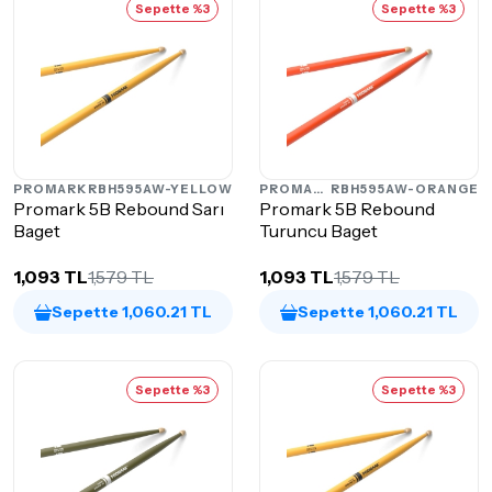
Sepette %3
Sepette %3
PROMARK
RBH595AW-YELLOW
PROMARK
RBH595AW-ORANGE
Promark 5B Rebound Sarı
Promark 5B Rebound
Baget
Turuncu Baget
1,093 TL
1,579 TL
1,093 TL
1,579 TL
Sepette 1,060.21 TL
Sepette 1,060.21 TL
Sepette %3
Sepette %3