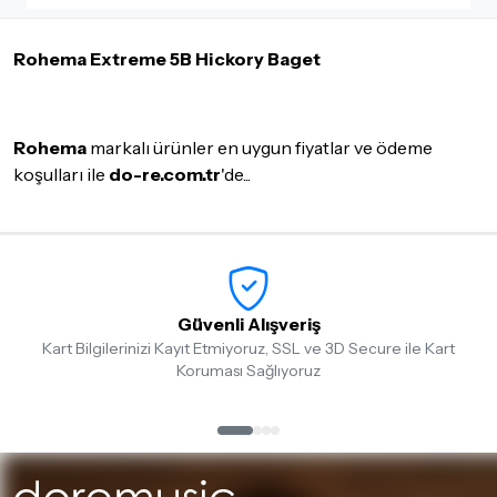
İade ve değişimi talep edilecek ürünün ticari vasfını yitirmemiş
olması, ambalajının korunmuş, aksesuar ve tüm ürün içeriğinin
Rohema Extreme 5B Hickory Baget
eksiksiz olması gerekmektedir. Satın almış olduğunuz ürünü
göndermeden önce mutlaka
Destek
ekibimiz ile iletişime
geçerek bilgi veriniz.
İade ve değişim koşulları, ürün kategorilerine göre farklılık
Rohema
markalı ürünler en uygun fiyatlar ve ödeme
gösterebilir. Lütfen satın almadan önce ilgili ürünün
koşulları ile
do-re.com.tr
'de...
iade/değişim şartlarını kontrol ettiğinizden emin olun.
Detaylar için
tıklayınız
Güvenli Alışveriş
Kart Bilgilerinizi Kayıt Etmiyoruz, SSL ve 3D Secure ile Kart
Koruması Sağlıyoruz