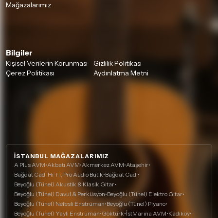
Mağazalarımız
Bilgiler
Kişisel Verilerin Korunması
Gizlilik Politikası
Çerez Politikası
Aydınlatma Metni
İSTANBUL MAĞAZALARIMIZ
A Plus AVM
•
Akbatı AVM
•
Akmerkez AVM
•
Ataşehir
•
Bağdat Cad. Hi-Fi, Pro Audio Butik
•
Bağdat Cad.
•
Beyoğlu (Tünel) Akustik & Klasik Gitar
•
Beyoğlu (Tünel) Davul & Perküsyon
•
Beyoğlu (Tünel) Elektro Gitar
•
Beyoğlu (Tünel) Nefesli Enstrüman
•
Beyoğlu (Tünel) Piyano
•
Beyoğlu (Tünel) Yaylı Enstrüman
•
Göktürk
•
İstMarina AVM
•
Kadıköy
•