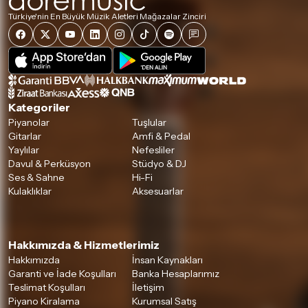
Türkiye'nin En Büyük Müzik Aletleri Mağazalar Zinciri
Kategoriler
Piyanolar
Tuşlular
Gitarlar
Amfi & Pedal
Yaylılar
Nefesliler
Davul & Perküsyon
Stüdyo & DJ
Ses & Sahne
Hi-Fi
Kulaklıklar
Aksesuarlar
Hakkımızda & Hizmetlerimiz
Hakkımızda
İnsan Kaynakları
Garanti ve İade Koşulları
Banka Hesaplarımız
Teslimat Koşulları
İletişim
Piyano Kiralama
Kurumsal Satış