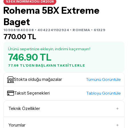
%3 EK İNDİRİM KODU: DR2026
Rohema 5BX Extreme
Baget
109081840008 • 4042241132924 •
ROHEMA
• 61329
770.00 TL
Ürünü sepetinize ekleyin, indirimi kaçırmayın!
746.90 TL
77.68 TL'DEN BAŞLAYAN TAKSITLERLE
Stokta olduğu mağazalar
Tümünü Görüntüle
Taksit Seçenekleri
Tabloyu Görüntüle
Teknik Özellikler
Kalınlık & Ağırlık
Diğer
Yorumlar