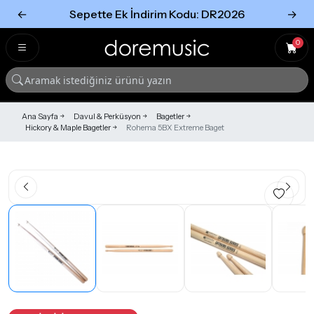
←
Sepette Ek İndirim Kodu: DR2026
→
Tümünü Gör
Tümünü gör
0
Ana Sayfa
Davul & Perküsyon
Bagetler
Hickory & Maple Bagetler
Rohema 5BX Extreme Baget