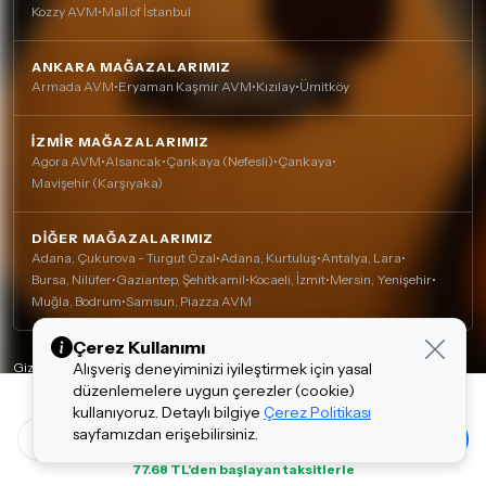
Kozzy AVM
•
Mall of İstanbul
ANKARA MAĞAZALARIMIZ
Armada AVM
•
Eryaman Kaşmir AVM
•
Kızılay
•
Ümitköy
İZMIR MAĞAZALARIMIZ
Agora AVM
•
Alsancak
•
Çankaya (Nefesli)
•
Çankaya
•
Mavişehir (Karşıyaka)
DIĞER MAĞAZALARIMIZ
Adana, Çukurova - Turgut Özal
•
Adana, Kurtuluş
•
Antalya, Lara
•
Bursa, Nilüfer
•
Gaziantep, Şehitkamil
•
Kocaeli, İzmit
•
Mersin, Yenişehir
•
Muğla, Bodrum
•
Samsun, Piazza AVM
Çerez Kullanımı
Alışveriş deneyiminizi iyileştirmek için yasal
Gizlilik Politikası
düzenlemelere uygun çerezler (cookie)
Çerez Politikası
770.00 TL
kullanıyoruz. Detaylı bilgiye
Çerez Politikası
Kişisel Verilerin Korunması
sayfamızdan erişebilirsiniz.
Tasarım ve Teknoloji:
invenera
1
Sepette 746.90 TL
77.68 TL'den başlayan taksitlerle