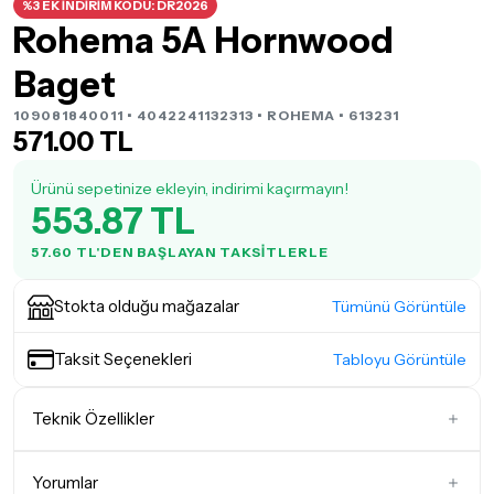
%3 EK İNDİRİM KODU: DR2026
Rohema 5A Hornwood
Baget
109081840011 • 4042241132313 •
ROHEMA
• 613231
571.00 TL
Ürünü sepetinize ekleyin, indirimi kaçırmayın!
553.87 TL
57.60 TL'DEN BAŞLAYAN TAKSITLERLE
Stokta olduğu mağazalar
Tümünü Görüntüle
Taksit Seçenekleri
Tabloyu Görüntüle
Teknik Özellikler
Kalınlık & Ağırlık
5A
Yorumlar