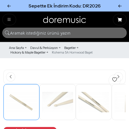
←
Sepette Ek İndirim Kodu: DR2026
←
Tümünü Gör
Tümünü gör
Ana Sayfa
Davul & Perküsyon
Bagetler
Hickory & Maple Bagetler
Rohema 5A Hornwood Baget