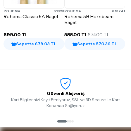
ROHEMA
61323
ROHEMA
613241
Rohema Classic 5A Baget
Rohema 5B Hornbeam
Baget
699.00 TL
588.00 TL
674.00 TL
Sepette 678.03 TL
Sepette 570.36 TL
Güvenli Alışveriş
Kart Bilgilerinizi Kayıt Etmiyoruz, SSL ve 3D Secure ile Kart
Koruması Sağlıyoruz