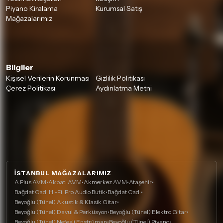
Piyano Kiralama
Kurumsal Satış
Mağazalarımız
Bilgiler
Kişisel Verilerin Korunması
Gizlilik Politikası
Çerez Politikası
Aydınlatma Metni
İSTANBUL MAĞAZALARIMIZ
A Plus AVM
•
Akbatı AVM
•
Akmerkez AVM
•
Ataşehir
•
Bağdat Cad. Hi-Fi, Pro Audio Butik
•
Bağdat Cad.
•
Beyoğlu (Tünel) Akustik & Klasik Gitar
•
Beyoğlu (Tünel) Davul & Perküsyon
•
Beyoğlu (Tünel) Elektro Gitar
•
Beyoğlu (Tünel) Nefesli Enstrüman
•
Beyoğlu (Tünel) Piyano
•