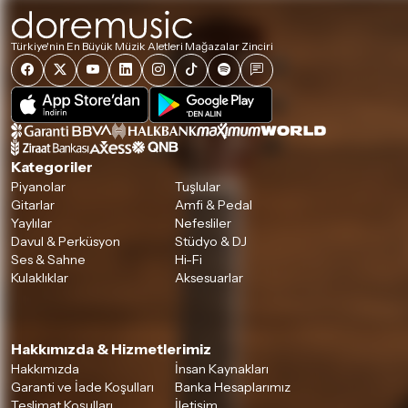
Türkiye'nin En Büyük Müzik Aletleri Mağazalar Zinciri
Kategoriler
Piyanolar
Tuşlular
Gitarlar
Amfi & Pedal
Yaylılar
Nefesliler
Davul & Perküsyon
Stüdyo & DJ
Ses & Sahne
Hi-Fi
Kulaklıklar
Aksesuarlar
Hakkımızda & Hizmetlerimiz
Hakkımızda
İnsan Kaynakları
Garanti ve İade Koşulları
Banka Hesaplarımız
Teslimat Koşulları
İletişim